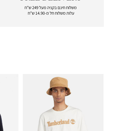
|
free
משלוח חינם בקניה מעל 249 ש"ח
delivery
עלות משלוח חל מ-14.90 ש"ח
|
icon
with
frame
(19)