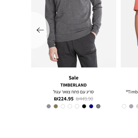
שמאלה
Sale
TIMBERLAND
סריג עם פתח צוואר עגול
מחיר
מחיר
224.95 ₪
449.90 ₪
רגיל
מוצר
צבע
Grey