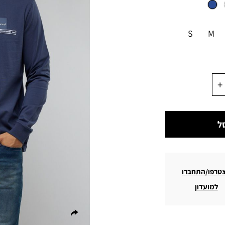
S
M
ל
טרפו/התחברו
למועדון