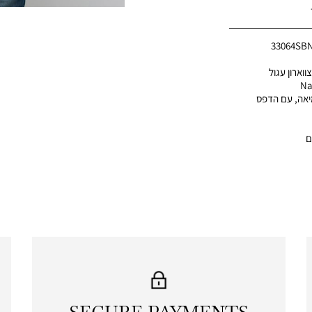
33064SB
וארון עגול
יאה, עם הדפס
ם