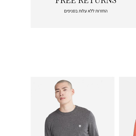
FREE RETURNS
|
free
החזרות ללא עלות בסניפים
returns
|
icon
with
frame
(19)