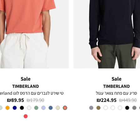
Sale
Sale
TIMBERLAND
TIMBERLAND
סריג עם פתח צוואר עגול
טי שירט לגברים עם הדפס לוגו Timberland®
מחיר
מחיר
מחיר
מחיר
89.95 ₪
179.90 ₪
224.95 ₪
449.90 ₪
רגיל
מוצר
רגיל
מוצר
צבע
Navy
צבע
SIENNA-
APP