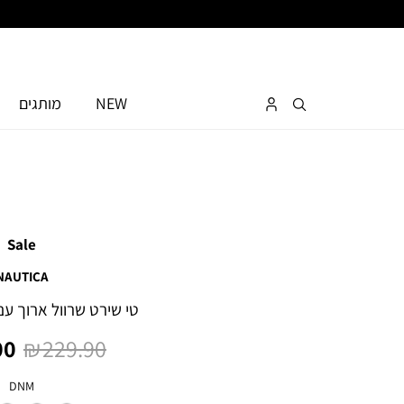
NEW
מותגים
Sale
NAUTICA
טי שירט שרוול ארוך ע
מחיר
מח
0 ₪
229.90 ₪
רגיל
מו
צבע
DNM