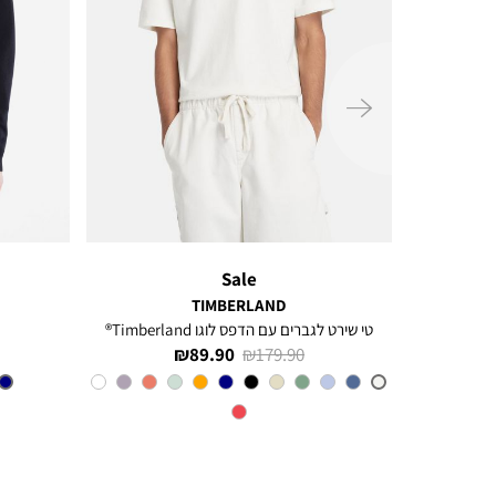
ימינה
Sale
TIMBERLAND
טי שירט לגברים עם הדפס לוגו Timberland®
מחיר
מחיר
89.90 ₪
179.90 ₪
רגיל
מוצר
צבע
VINTAGE
WHITE