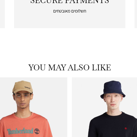
SECURE PAYMENTS
|
secure
תשלומים מאובטחים
payments
|
icon
with
frame
(19)
YOU MAY ALSO LIKE