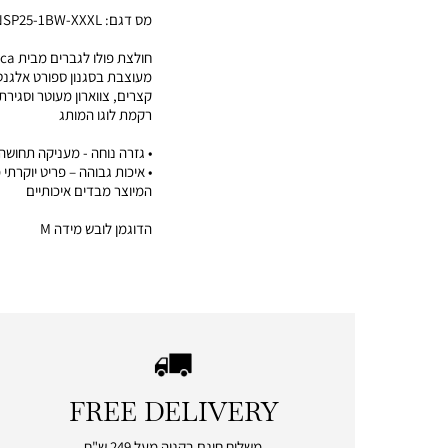
מס דגם:
NSP25-1BW-XXXL
חולצת פולו לגברים מבית Nautica.
מעוצבת בסגנון ספורט אלגנטי
קצרים, צווארון מעוטר וסגירת
רקמת לוגו המותג
• גזרה נוחה - מעניקה תחושה
המיוצר מבדים איכותיים
הדוגמן לובש מידה M
FREE DELIVERY
|
free
משלוח חינם בקניה מעל 249 ש"ח