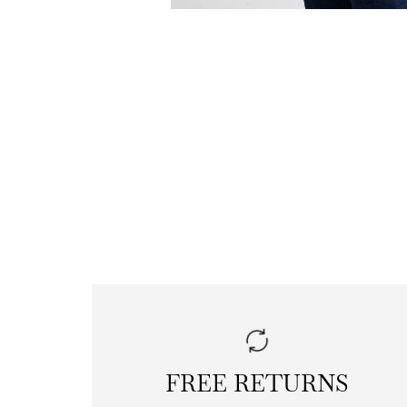
FREE RETURNS
|
free