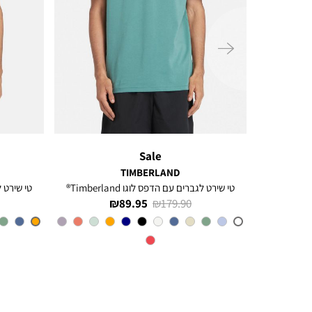
ימינה
Sale
TIMBERLAND
ל
טי שירט לגברים עם הדפס לוגו Timberland®
טי שירט לגב
מחיר
מחיר
89.95 ₪
179.90 ₪
רגיל
מוצר
CL6
צבע