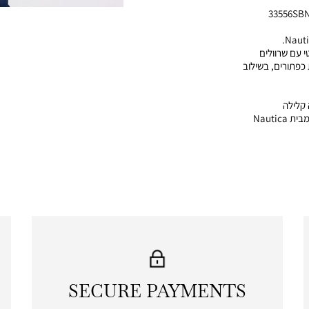
33556SB
 עם שרוולים
 כפתורים, בשילוב
 קלילה
• איכות גבוהה – פריט יוקרתי מבית Nautica
SECURE PAYMENTS
|
secure