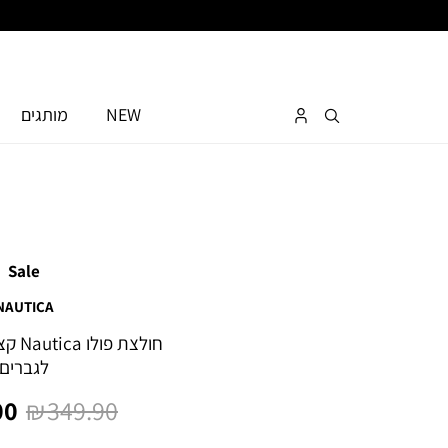
NEW
מותגים
Sale
NAUTICA
חולצת 
לגברים
מחיר
מח
0 ₪
349.90 ₪
רגיל
מו