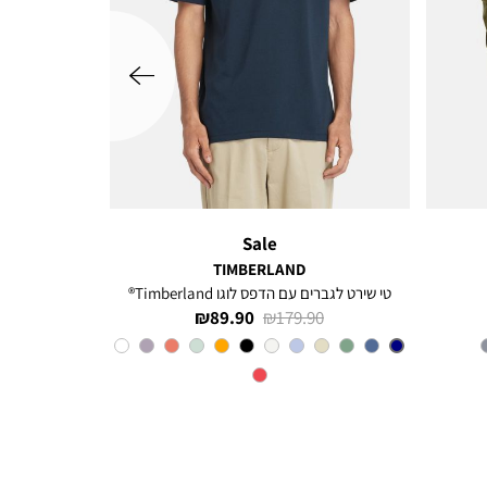
שמאלה
Sale
TIMBERLAND
טי שירט לגברים עם הדפס לוגו Timberland®
מחיר
מחיר
89.90 ₪
179.90 ₪
רגיל
מוצר
צבע
Navy