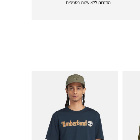
החזרות ללא עלות בסניפים
returns
|
icon
with
frame
(19)