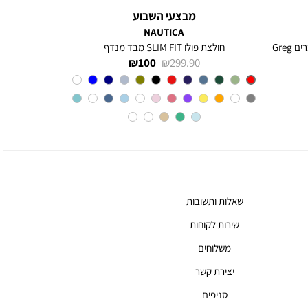
מבצעי השבוע
NAUTICA
חולצה מכופתרת עם שרוולים ארוכים לגברים Greg
חולצת פולו SLIM FIT מבד מנדף
מחיר
מחיר
100 ₪
299.90 ₪
רגיל
מוצר
Red
צבע
שאלות ותשובות
שירות לקוחות
משלוחים
יצירת קשר
סניפים