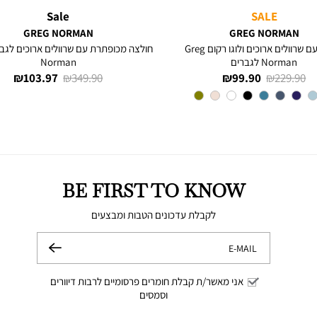
Sale
SALE
GREG NORMAN
GREG NORMAN
חולצה עם שרוולים ארוכים ולוגו רקום Greg
Norman לגברים
Norman
מחיר
מחיר
מחיר
מחיר
103.97 ₪
349.90 ₪
99.90 ₪
229.90 ₪
רגיל
מוצר
רגיל
מוצר
צבע
NAVY
BE FIRST TO KNOW
לקבלת עדכונים הטבות ומבצעים
E-MAIL
שלח
אני מאשר/ת קבלת חומרים פרסומיים לרבות דיוורים
וסמסים