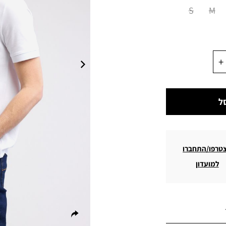
S
M
ל
טרפו/התחברו
למועדון