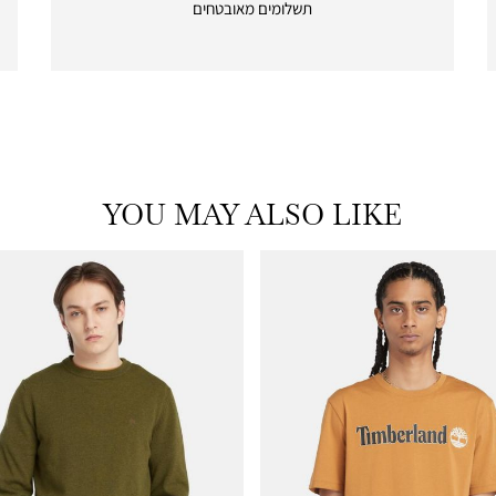
תשלומים מאובטחים
payments
|
icon
with
frame
(19)
YOU MAY ALSO LIKE