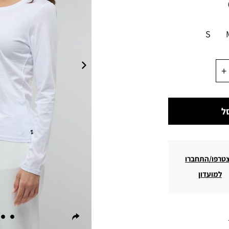
S
ל
טרפו/התחברו
למועדון