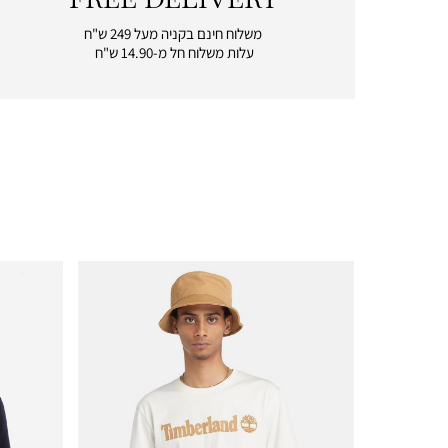
|
free
משלוח חינם בקניה מעל 249 ש"ח
delivery
עלות משלוח חל מ-14.90 ש"ח
|
icon
with
frame
(19)