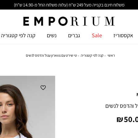
משלוח חינם בקנייה מעל 249 ש"ח (עלות משלוח החל מ-14.90 ש"ח)
אקססוריז
Sale
גברים
נשים
קנה לפי קטגוריה
ראשי
קנה לפי קטגוריה
טי שירט עם צווארון עגול והדפס לנשים
ול והדפס לנשים
יר
50.0
צר