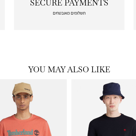
SECURE PAYMENTS
|
secure
תשלומים מאובטחים
payments
|
icon
with
frame
(19)
YOU MAY ALSO LIKE