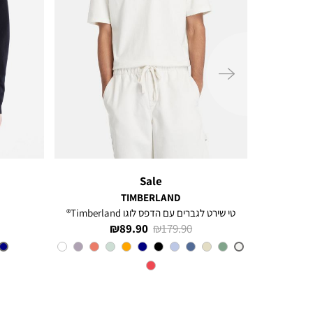
ימינה
Sale
TIMBERLAND
טי שירט לגברים עם הדפס לוגו Timberland®
מחיר
מחיר
89.90 ₪
179.90 ₪
רגיל
מוצר
צבע
VINTAGE
WHITE