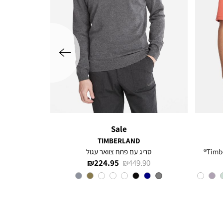
שמאלה
Sale
TIMBERLAND
סריג עם פתח צוואר עגול
מחיר
מחיר
224.95 ₪
449.90 ₪
רגיל
מוצר
צבע
Grey