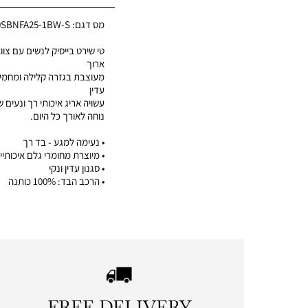
מס דגם:
0SBNFA25-1BW-S
טי שירט בייסיק לנשים עם צווא
ארוך
מעוצבת בגזרה קלילה ומחמי
עדין
עשויה אריג איכותי רך ונעים 
נוחה לאורך כל היום.
• נעימה למגע - בד רך
• מיוצרת מחומרי גלם איכותיי
• סגנון עדין ונקי
• הרכב הבד: 100% כותנה
FREE DELIVERY