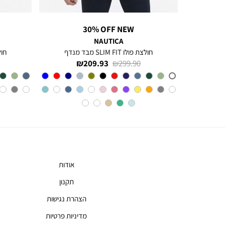
30% OFF NEW
NAUTICA
חולצה מכופתרת עם שרוולים ארוכים לגברים Greg
חולצת פולו SLIM FIT מבד מנדף
חולצת 
מחיר
מחיר
209.93 ₪
299.90 ₪
רגיל
מוצר
צבע
A6M
אודות
תקנון
הצהרת נגישות
מדיניות פרטיות