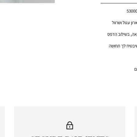
5300
רון עגול ושרוול
אה, בשילוב הדפס
שיבטיח לך תחושה
ם