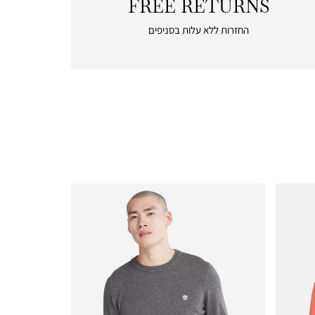
FREE RETURNS
|
free
החזרות ללא עלות בסניפים
returns
|
icon
with
frame
(19)