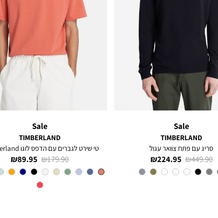
Sale
Sale
TIMBERLAND
TIMBERLAND
סריג עם פתח צוואר עגול
טי שירט לגברים עם הדפס לוגו Timberland®
מחיר
מחיר
מחיר
מחיר
89.95 ₪
179.90 ₪
224.95 ₪
449.90 ₪
רגיל
מוצר
רגיל
מוצר
צבע
Navy
צבע
SIENNA-
APP