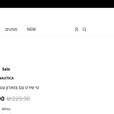
NEW
מותגים
Sale
NAUTICA
טי שירט עם צווארון עג
מחיר
מח
0 ₪
229.90 ₪
רגיל
מו
צבע
White