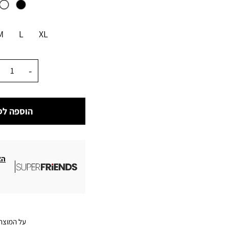
מידה
M
L
XL
כמות
הוספה לס
הצ
על המוצר