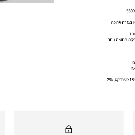
560
חצאית לנשים מבית Nautica בגזרה ארוכה
חד .
פקת תחושה נוחה
ם
אה
הרכב בד: 80% פוליאסטר, 18% ספנדקס, 2%