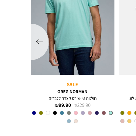
שמאלה
SALE
GREG NORMAN
לוגו
חולצת טי-שירט קצרה לגברים
מחיר
מחיר
99.90 ₪
229.90 ₪
רגיל
מוצר
צבע
MINT