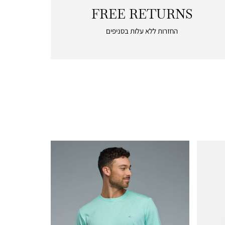
FREE RETURNS
|
free
החזרות ללא עלות בסניפים
returns
|
icon
with
frame
(19)