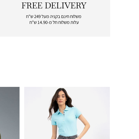
FREE DELIVERY
|
free
משלוח חינם בקניה מעל 249 ש"ח
delivery
עלות משלוח חל מ-14.90 ש"ח
|
icon
with
frame
(19)