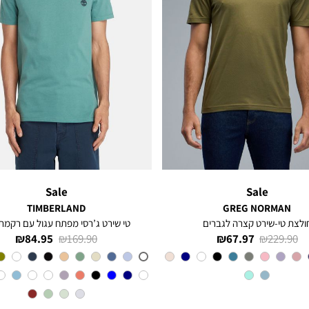
Sale
Sale
TIMBERLAND
GREG NORMAN
ולצת טי-שירט קצרה לגברים
טי שירט ג’רסי מפתח עגול עם רקמת 
מחיר
מחיר
מחיר
מחיר
84.95 ₪
169.90 ₪
67.97 ₪
229.90 ₪
רגיל
מוצר
רגיל
מוצר
צבע
OLIVE
CL6
צבע