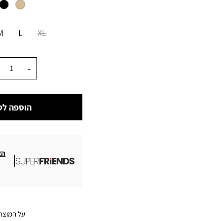
מידה
M
L
XL
כמות
הוספה לס
הצ
על המוצר