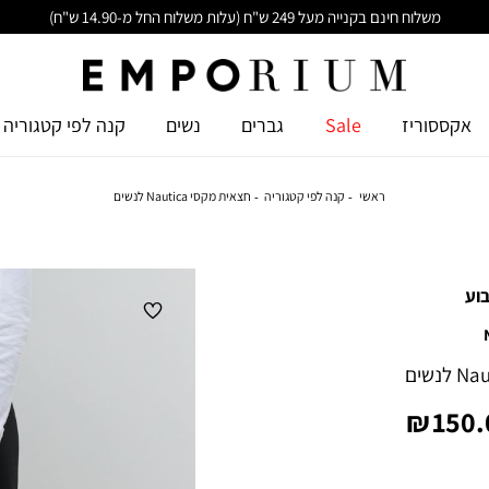
משלוח חינם בקנייה מעל 249 ש"ח (עלות משלוח החל מ-14.90 ש"ח)
אקססוריז
Sale
גברים
נשים
קנה לפי קטגוריה
ראשי
קנה לפי קטגוריה
חצאית מקסי Nautica לנשים
וע
יר
150.0
צר