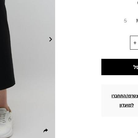
S
ל
טרפו/התחברו
למועדון