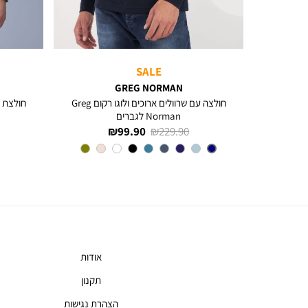
SALE
GREG NORMAN
חולצה עם שרוולים ארוכים ולוגו רקום Greg
חולצת פ
Norman לגברים
מחיר
מחיר
99.90 ₪
229.90 ₪
רגיל
מוצר
צבע
NAVY
אודות
תקנון
הצהרת נגישות