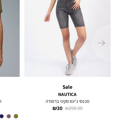
ימינה
Sale
NAUTICA
קמת לוגו
מכנסי ג’ינס סקיני ברמודה
ח
מחיר
מחיר
30 ₪
299.90 ₪
רגיל
מוצר