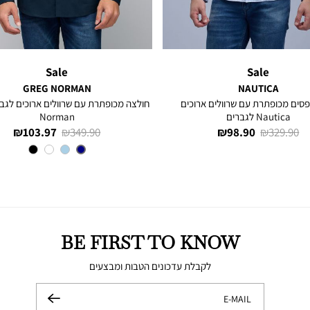
Sale
Sale
GREG NORMAN
NAUTICA
סים מכופתרת עם שרוולים ארוכים
Nautica לגברים
Norman
מחיר
מחיר
מחיר
מחיר
103.97 ₪
349.90 ₪
98.90 ₪
329.90 ₪
רגיל
מוצר
רגיל
מוצר
צבע
NAVY
BE FIRST TO KNOW
לקבלת עדכונים הטבות ומבצעים
E-MAIL