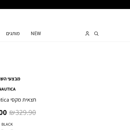
NEW
מותגים
מבצעי השב
NAUTICA
חצאית מקסי Nautica לנשים
מחיר
מח
0 ₪
329.90 ₪
רגיל
מו
צבע
BLACK