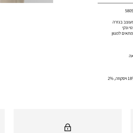
580
נשים מבית Nautica ,מעוצב בגזרה
י ונקי
מתאים למגוון
אה
הרכב בד: 80% פוליאסטר, 18% ויסקוזה, 2%