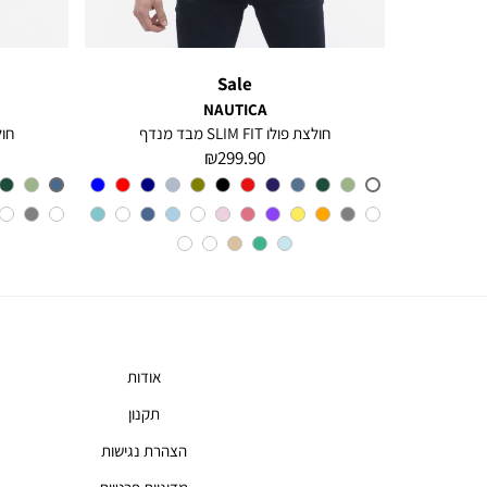
Sale
NAUTICA
חולצה מכופתרת עם שרוולים ארוכים לגברים Greg
חולצת פולו SLIM FIT מבד מנדף
חולצת 
מחיר
299.90 ₪
מוצר
צבע
A6M
אודות
תקנון
הצהרת נגישות