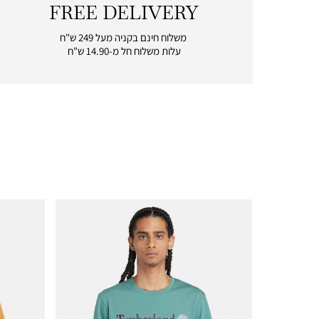
FREE DELIVERY
|
free
משלוח חינם בקניה מעל 249 ש"ח
delivery
עלות משלוח חל מ-14.90 ש"ח
|
icon
with
frame
(19)