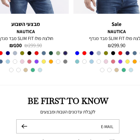
Sale
מבצעי השבוע
NAUTICA
NAUTICA
פולו SLIM FIT מבד מנדף
חולצת פולו SLIM FIT מבד מנדף
מחיר
מחיר
מחיר
100 ₪
299.90 ₪
299.90 ₪
מוצר
רגיל
מוצר
צבע
CHARTER
צבע
BLUE
INDIGO
BLUE
BE FIRST TO KNOW
לקבלת עדכונים הטבות ומבצעים
E-MAIL
שלח