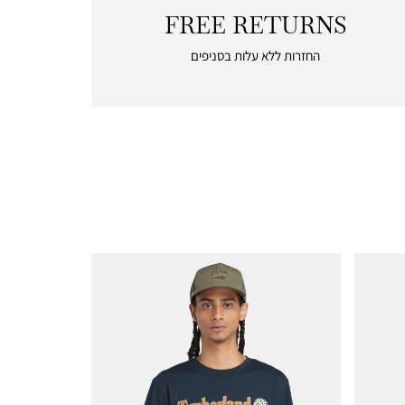
FREE RETURNS
|
free
החזרות ללא עלות בסניפים
returns
|
icon
with
frame
(19)