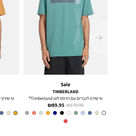
ימינה
Sale
TIMBERLAND
ל
טי שירט לגברים עם הדפס לוגו Timberland®
טי שירט לגב
מחיר
מחיר
89.95 ₪
179.90 ₪
רגיל
מוצר
CL6
צבע