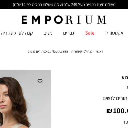
משלוח חינם בקנייה מעל 249 ש"ח (עלות משלוח החל מ-14.90 ש"ח)
אקססוריז
Sale
גברים
נשים
קנה לפי קטגוריה
ראשי
קנה לפי קטגוריה
וסט Nautica עם כפתורים לנשים
וע
יר
100.0
צר
TU