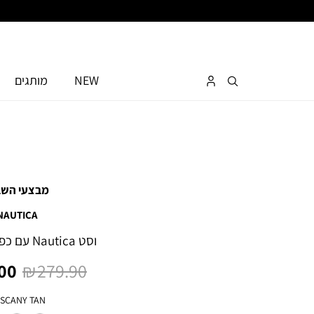
NEW
מותגים
מבצעי השב
NAUTICA
וסט Nautica עם כפתורים לנשים
מחיר
מח
0 ₪
279.90 ₪
רגיל
מו
צבע
SCANY TAN