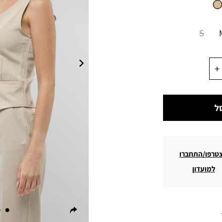
S
ל
טרפו/התחברו
למועדון