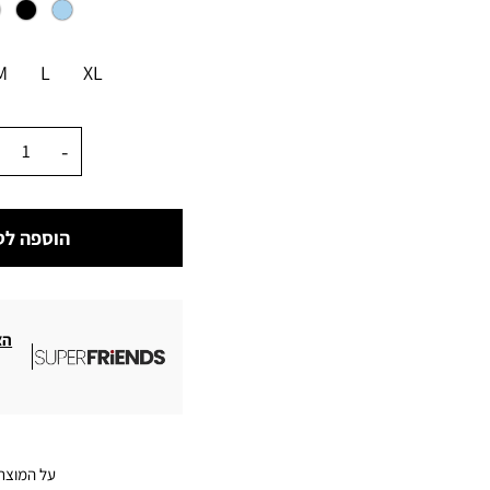
מידה
M
L
XL
כמות
הוספה לס
הצ
על המוצר