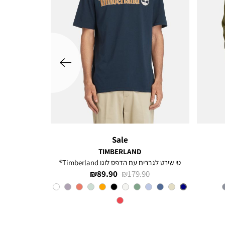
שמאלה
Sale
TIMBERLAND
טי שירט לגברים עם הדפס לוגו Timberland®
מחיר
מחיר
89.90 ₪
179.90 ₪
רגיל
מוצר
צבע
Navy