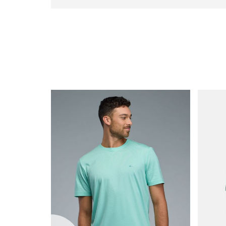
icon
with
frame
(19)