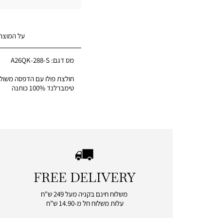
על המוצר
מס דגם:
A26QK-288-S
חולצת פולו עם הדפסה משולב
טימברלנד 100% כותנה
FREE DELIVERY
|
free
משלוח חינם בקניה מעל 249 ש"ח
delivery
עלות משלוח חל מ-14.90 ש"ח
|