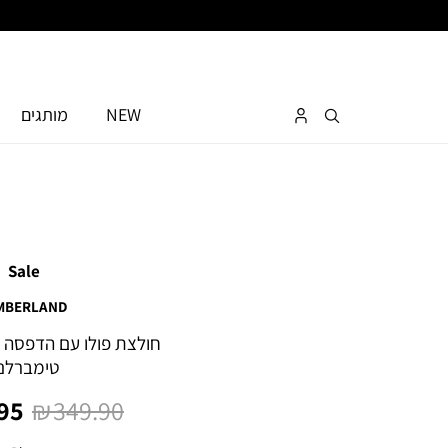
NEW
מותגים
Sale
MBERLAND
חולצת פולו עם הדפסה מ
טימברלנ
מחיר
מח
5 ₪
349.90 ₪
רגיל
מו