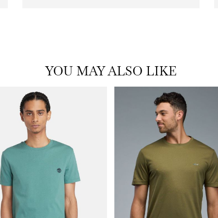
icon
with
frame
(19)
YOU MAY ALSO LIKE