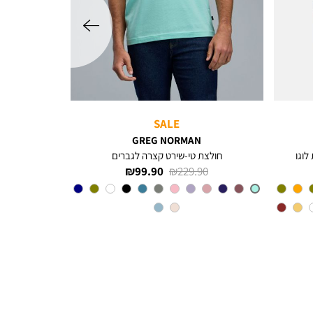
שמאלה
SALE
GREG NORMAN
לוגו
חולצת טי-שירט קצרה לגברים
מחיר
מחיר
99.90 ₪
229.90 ₪
רגיל
מוצר
צבע
MINT