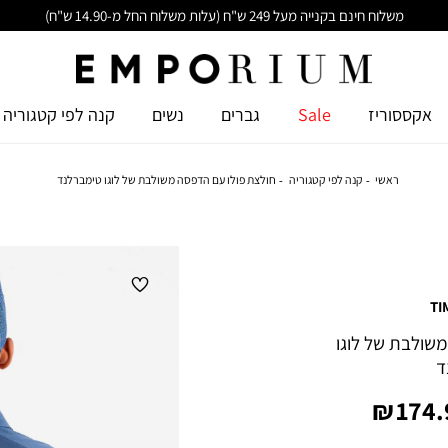
משלוח חינם בקנייה מעל 249 ש"ח (עלות משלוח החל מ-14.90 ש"ח)
אקססוריז
Sale
גברים
נשים
קנה לפי קטגוריה
ראשי
קנה לפי קטגוריה
חולצת פולו עם הדפסה משולבת של לוגו טימברלנד
TI
שולבת של לוגו
ד
יר
174.9
צר