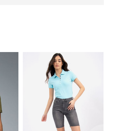
icon
with
frame
(19)