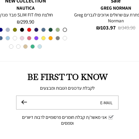
NEW COLLECTION
Sale
NAUTICA
GREG NORMAN
חולצה מכופתרת עם שרוולים ארוכים לגברים Greg
חולצת פולו SLIM FIT מבד מנדף
Norman
מחיר
299.90 ₪
מחיר
מחיר
103.97 ₪
349.90 ₪
מוצר
צבע
A6M
רגיל
מוצר
BE FIRST TO KNOW
לקבלת עדכונים הטבות ומבצעים
E-MAIL
שלח
אני מאשר/ת קבלת חומרים פרסומיים לרבות דיוורים
וסמסים