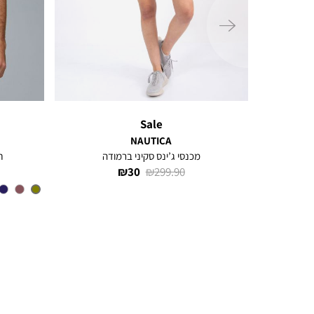
ימינה
Sale
NAUTICA
קמת לוגו
מכנסי ג’ינס סקיני ברמודה
ח
מחיר
מחיר
30 ₪
299.90 ₪
רגיל
מוצר