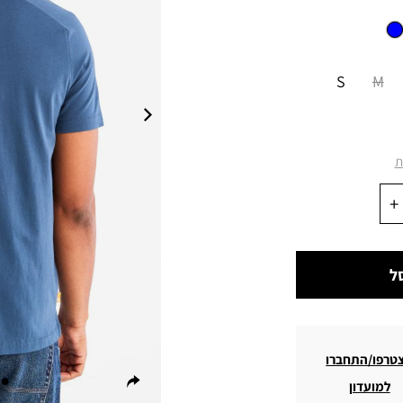
S
M
ת
ל
טרפו/התחברו
למועדון