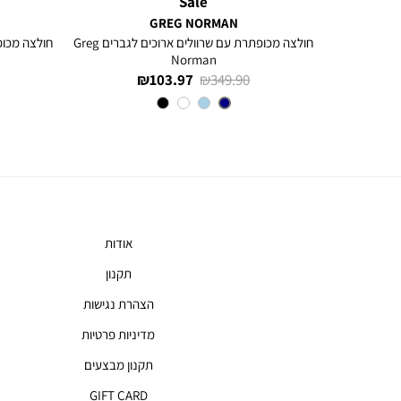
Sale
GREG NORMAN
ם ארוכים
חולצה מכופתרת עם שרוולים ארוכים לגברים Greg
Norman
מחיר
מחיר
103.97 ₪
349.90 ₪
רגיל
מוצר
צבע
NAVY
אודות
תקנון
הצהרת נגישות
מדיניות פרטיות
תקנון מבצעים
GIFT CARD