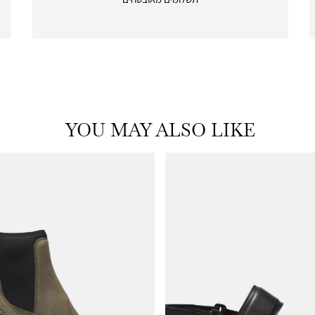
payments
|
icon
with
frame
(19)
YOU MAY ALSO LIKE