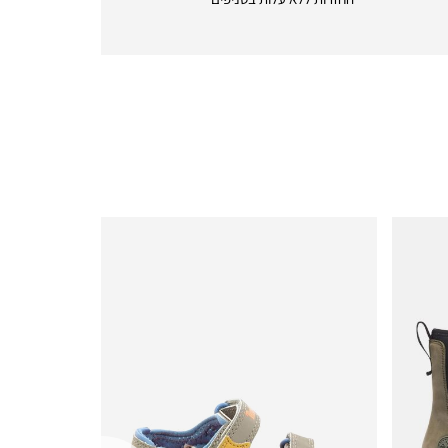
returns
|
icon
with
frame
(19)