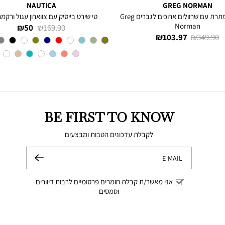
NAUTICA
GREG NORMAN
חולצה מכופתרת עם שרוולים ארוכים לגברים Greg
טי שירט בייסיק עם צווארון עגול ורקמת
Norman
מחיר
מחיר
50 ₪
169.90 ₪
מחיר
מחיר
103.97 ₪
349.90 ₪
רגיל
מוצר
צבע
Olive
רגיל
מוצר
BE FIRST TO KNOW
לקבלת עדכונים הטבות ומבצעים
E-MAIL
שלח
אני מאשר/ת קבלת חומרים פרסומיים לרבות דיוורים
וסמסים