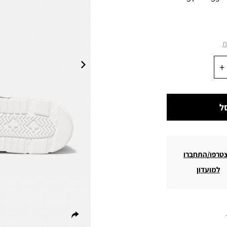
ת
ל
טרפו/התחברו
למועדון