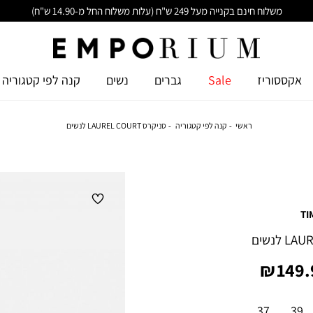
משלוח חינם בקנייה מעל 249 ש"ח (עלות משלוח החל מ-14.90 ש"ח)
אקססוריז
Sale
גברים
נשים
קנה לפי קטגוריה
ראשי
קנה לפי קטגוריה
סניקרס LAUREL COURT לנשים
TI
יר
149.9
צר
37
39