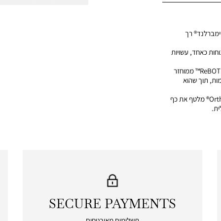
טימברלנד® רך
וחות כאחד, עשויות
• חמימות מקסימלית: ריפוד ReBOTL™ ממוחזר
ות, תוך שהוא
• נוחות מרבית: מדרס OrthoLite® מלטף את כף
ת.
SECURE PAYMENTS
|
secure
תשלומים מאובטחים