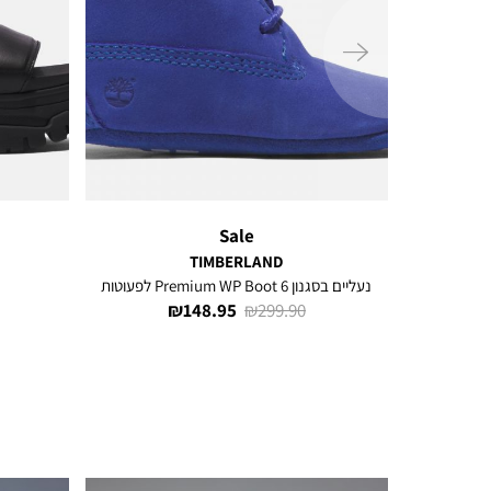
ימינה
Sale
TIMBERLAND
נעליים בסגנון 6 Premium WP Boot לפעוטות
מחיר
מחיר
148.95 ₪
299.90 ₪
רגיל
מוצר