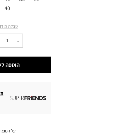
40
טבלת מידו
כמות
הוספה לס
הצ
על המוצר