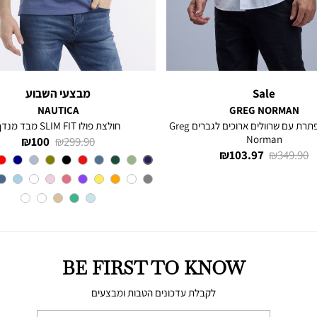
Sale
מבצעי השבוע
NAUTICA
GREG NORMAN
חולצה מכופתרת עם שרוולים ארוכים לגברים Greg
חולצת פולו SLIM FIT מבד מנדף
Norman
מחיר
מחיר
100 ₪
299.90 ₪
מחיר
מחיר
103.97 ₪
349.90 ₪
רגיל
מוצר
צבע
BLUE
רגיל
מוצר
INDIGO
BE FIRST TO KNOW
לקבלת עדכונים הטבות ומבצעים