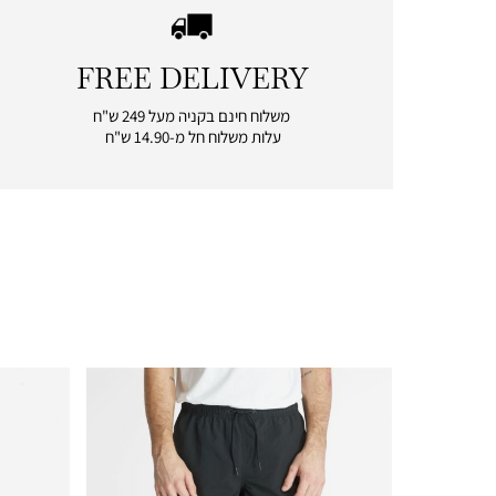
FREE DELIVERY
|
free
משלוח חינם בקניה מעל 249 ש"ח
delivery
עלות משלוח חל מ-14.90 ש"ח
|
icon
with
frame
(19)