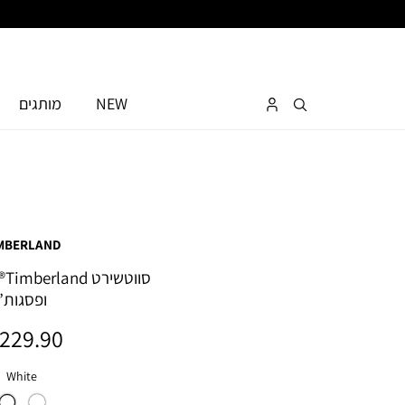
NEW
מותגים
MBERLAND
סו
ופסגות”
מחיר
229.90 ₪
מוצר
צבע
White