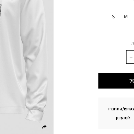
S
M
ת
ל
טרפו/התחברו
למועדון