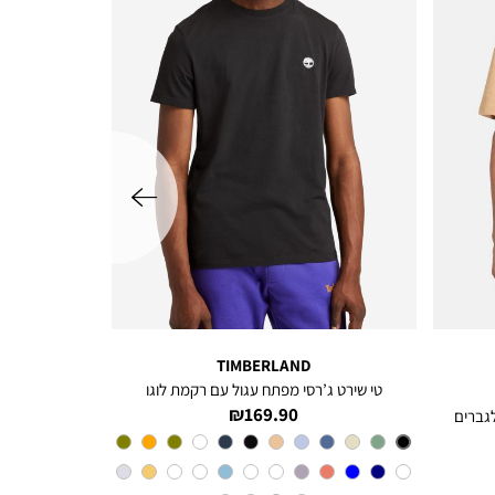
שמאלה
TIMBERLAND
טי שירט ג’רסי מפתח עגול עם רקמת לוגו
מחיר
169.90 ₪
מוצר
צבע
Black