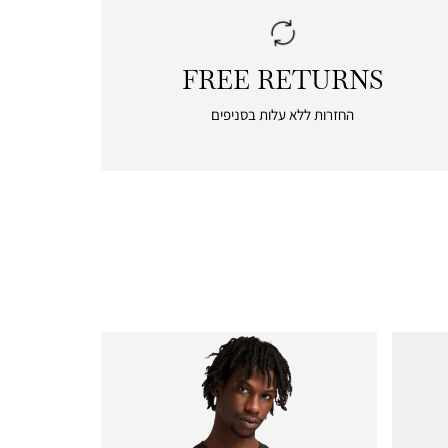
FREE RETURNS
|
free
החזרות ללא עלות בסניפים
returns
|
icon
with
frame
(19)