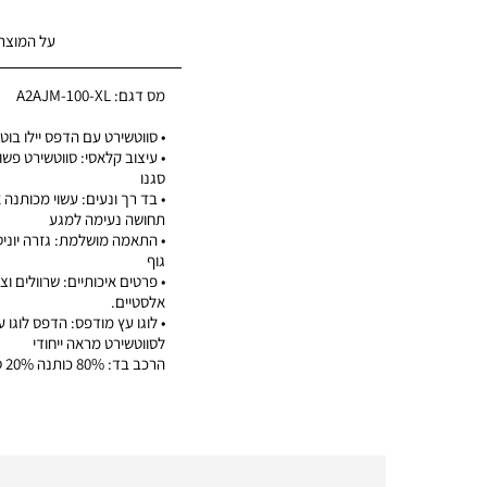
על המוצר
מס דגם:
A2AJM-100-XL
• סווטשירט עם הדפס יילו בוטס 73
• עיצוב קלאסי: סווטשירט פשו
סגנו
• בד רך ונעים: עשוי מכותנה
תחושה נעימה למגע
• התאמה מושלמת: גזרה יוני
גוף
• פרטים איכותיים: שרוולים וצו
אלסטיים.
• לוגו עץ מודפס: הדפס לוגו 
לסווטשירט מראה ייחודי
הרכב בד: 80% כותנה 20% סינטטי