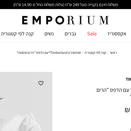
משלוח חינם בקנייה מעל 249 ש"ח (עלות משלוח החל מ-14.90 ש"ח)
אקססוריז
Sale
גברים
נשים
קנה לפי קטגוריה
ראשי
קנה לפי קטגוריה
סווטשירט Timberland® עם הדפס ”הרים ופסגות”
TI
וטשירט Timberland® עם הדפס ”הרים