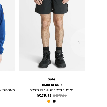
ימינה
Sale
TIMBERLAND
מכנסיים קצרים RIPSTOP לגברים
מעיל פוליאס
מחיר
מחיר
139.95 ₪
279.90 ₪
רגיל
מוצר
צבע
Black