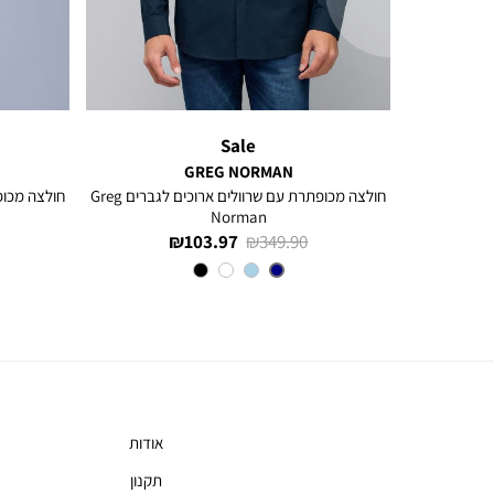
ימינה
Sale
GREG NORMAN
חולצה מכופתרת עם שרוולים ארוכים לגברים Greg
Norman
מחיר
מחיר
103.97 ₪
349.90 ₪
רגיל
מוצר
צבע
NAVY
אודות
תקנון