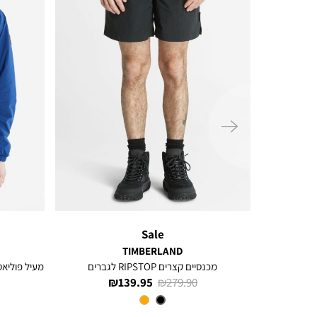
ימינה
Sale
TIMBERLAND
מכנסיים קצרים RIPSTOP לגברים
מעיל פוליאס
מחיר
מחיר
139.95 ₪
279.90 ₪
רגיל
מוצר
צבע
Black