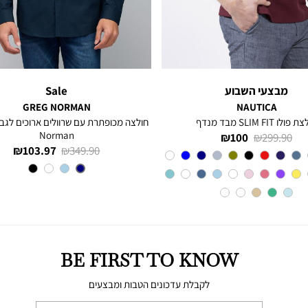
מבצעי השבוע
Sale
GREG NORMAN
NAUTICA
פולו SLIM FIT מבד מנדף
Norman
מחיר
מחיר
100 ₪
299.90 ₪
מחיר
מחיר
103.97 ₪
349.90 ₪
רגיל
מוצר
Red
צבע
רגיל
מוצר
צבע
NAVY
BE FIRST TO KNOW
לקבלת עדכונים הטבות ומבצעים