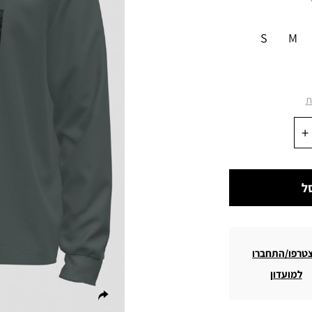
S
M
ת
ל
טרפו/התחברו
למועדון