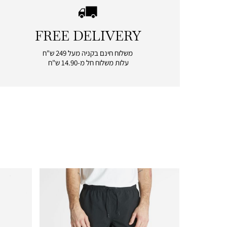
FREE DELIVERY
|
free
משלוח חינם בקניה מעל 249 ש"ח
delivery
עלות משלוח חל מ-14.90 ש"ח
|
icon
with
frame
(19)