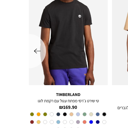
שמאלה
TIMBERLAND
טי שירט ג’רסי מפתח עגול עם רקמת לוגו
מחיר
169.90 ₪
מוצר
צבע
Black