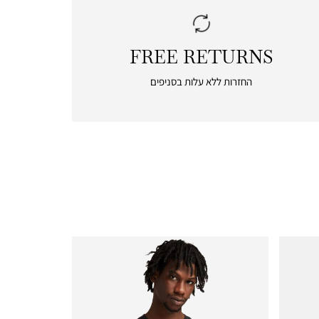
FREE RETURNS
|
free
החזרות ללא עלות בסניפים
returns
|
icon
with
frame
(19)