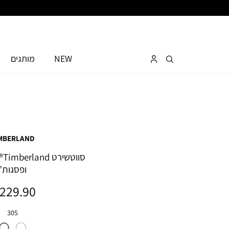
NEW
מותגים
MBERLAND
סו
ופסגות”
מחיר
229.90 ₪
מוצר
צבע
305