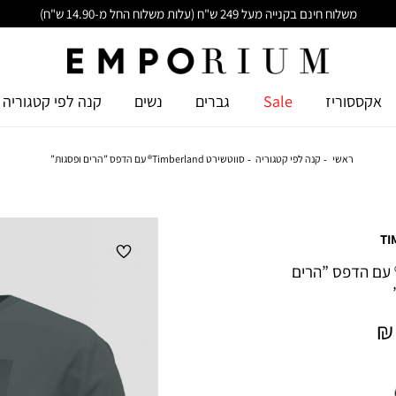
משלוח חינם בקנייה מעל 249 ש"ח (עלות משלוח החל מ-14.90 ש"ח)
אקססוריז
Sale
גברים
נשים
קנה לפי קטגוריה
ראשי
קנה לפי קטגוריה
סווטשירט Timberland® עם הדפס ”הרים ופסגות”
TI
וטשירט Timberland® עם הדפס ”הרים