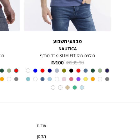
ימינה
מבצעי השבוע
NAUTICA
חולצת פולו SLIM FIT מבד מנדף
חולצת 
מחיר
מחיר
100 ₪
299.90 ₪
רגיל
מוצר
צבע
BLUE
INDIGO
אודות
תקנון