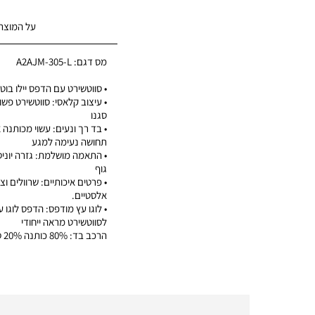
על המוצר
מס דגם:
A2AJM-305-L
• סווטשירט עם הדפס יילו בוטס 73
• עיצוב קלאסי: סווטשירט פשו
סגנו
• בד רך ונעים: עשוי מכותנה
תחושה נעימה למגע
• התאמה מושלמת: גזרה יוני
גוף
• פרטים איכותיים: שרוולים וצו
אלסטיים.
• לוגו עץ מודפס: הדפס לוגו 
לסווטשירט מראה ייחודי
הרכב בד: 80% כותנה 20% סינטטי