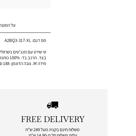
על המוצר
מס דגם:
A2BQ3-317-XL
טי שירט עם מנג’טים בשרוולים
בצד. הרכב ב
מידה M. גובה הדוגמן: 188 ס”מ.
FREE DELIVERY
|
free
משלוח חינם בקניה מעל 249 ש"ח
delivery
עלות משלוח חל מ-14.90 ש"ח