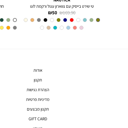
חולצה מכופתרת עם שרוולים ארוכים לגברים Greg
טי שירט בייסיק עם צווארון עגול ורקמת לוגו
חולצת 
מחיר
מחיר
50 ₪
169.90 ₪
רגיל
מוצר
צבע
Olive
אודות
תקנון
הצהרת נגישות
מדיניות פרטיות
תקנון מבצעים
GIFT CARD