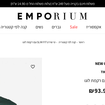
משלוח חינם בקנייה מעל 249 ש"ח (עלות משלוח החל מ-14.90 ש"ח)
אקססוריז
Sale
גברים
נשים
קנה לפי קטגוריה
ראשי
קנה לפי קטגוריה
טי שירט SLIM FIT עם רקמת לוגו
NEW 
TI
יר
93.9
צר