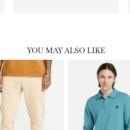
|
icon
with
frame
(19)
YOU MAY ALSO LIKE