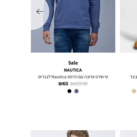
שמאלה
Sale
NAUTICA
בצד
טי שירט ארוכה עם הדפס Nautica לגברים
מחיר
מחיר
60 ₪
229.90 ₪
רגיל
מוצר
צבע
INDIGO