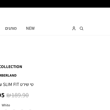
NEW
מותגים
COLLECTION
MBERLAND
טי שירט SLIM FIT עם רקמת לוגו
מחיר
מח
5 ₪
189.90 ₪
רגיל
מו
צבע
White