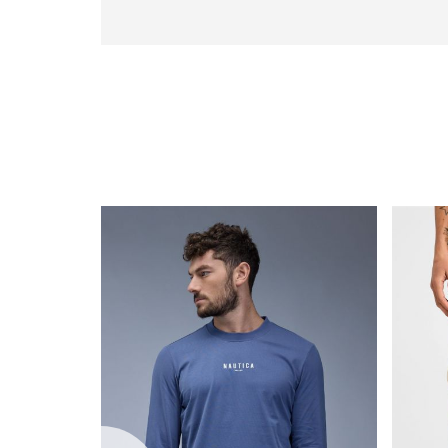
|
icon
with
frame
(19)