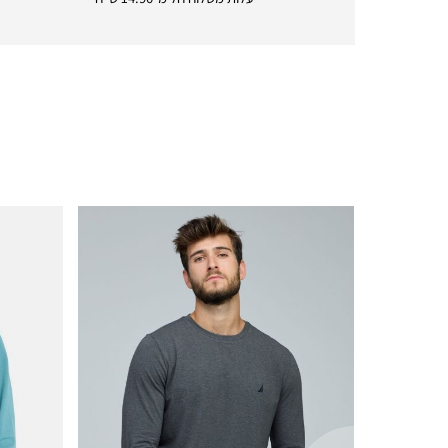
|
icon
with
frame
(19)