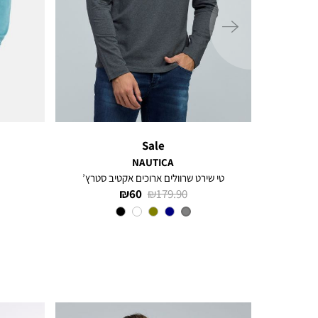
ימינה
Sale
NAUTICA
טי שירט שרוולים ארוכים אקטיב סטרץ’
מחיר
מחיר
60 ₪
179.90 ₪
רגיל
מוצר
צבע
CHARCOAL
HEATHER