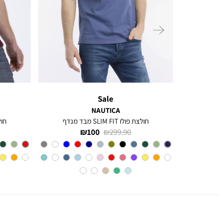
ימינה
Sale
NAUTICA
חולצת פולו SLIM FIT מבד מנדף
חולצת 
מחיר
מחיר
100 ₪
299.90 ₪
רגיל
מוצר
צבע
BLUE
INDIGO