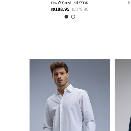
סנדלי Greyfield לנשים
מחיר
מחיר
188.95 ₪
379.90 ₪
רגיל
מוצר
צבע
LIGHT
GREEN