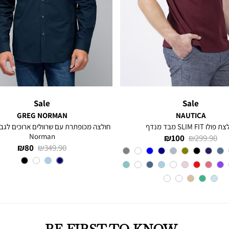
Sale
Sale
GREG NORMAN
NAUTICA
פולו SLIM FIT מבד מנדף
Norman
מחיר
מחיר
100 ₪
299.90 ₪
מחיר
מחיר
80 ₪
349.90 ₪
רגיל
מוצר
Red
צבע
רגיל
מוצר
צבע
NAVY