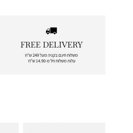
FREE DELIVERY
|
free
משלוח חינם בקניה מעל 249 ש"ח
delivery
עלות משלוח חל מ-14.90 ש"ח
|
icon
with
frame
(19)