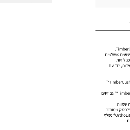
חווית נוחות חדשה מבית Timberland,
צועים מושלמים
ולוגיות
דות, יחד עם
• נוחות מקסימלית - מערכת TimberCush™
• אחיזה מעולה - סוליית TimberGrip™ עם זיזים
ה עשויות
• תמיכה מתקדמת - מדרס OrthoLite® נשלף
ת