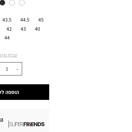
מידה
43.5
44.5
45
42
43
40
44
טבלת מידו
כמות
הוספה לס
הצ