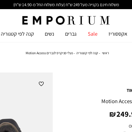
משלוח חינם בקנייה מעל 249 ש"ח (עלות משלוח החל מ-14.90 ש"ח)
אקססוריז
Sale
גברים
נשים
קנה לפי קטגוריה
ראשי
קנה לפי קטגוריה
נעלי סניקרס לגברים Motion Access
TI
ר
249.9
ר
O