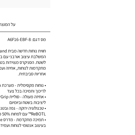
על המוצר
מס דגם:
A6F16-EBF-8
המשלבת עיצוב אורבני עם בי
לשטח. הסניקרס מצוידות בטכנ
מתקדמות לנוחות, אחיזה ועמי
אחריות סביבתית.
לריכוך ותמיכה בכל צעד
ליציבות בשטח וביומיום
• טכנולוגיה ירוקה - גפה ובטנ
ReBOTL™ עם לפחות 50% פלסטיק ממוחזר
בעיצוב אנטומי לנוחות ועמידו