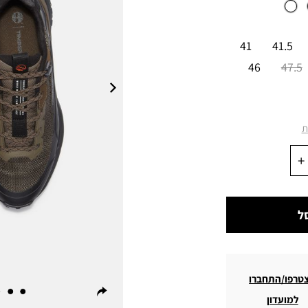
41
41.5
46
47.5
ת
ל
טרפו/התחברו
למועדון