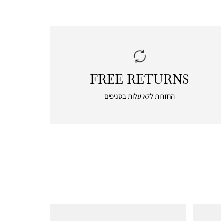
FREE RETURNS
|
free
החזרות ללא עלות בסניפים
returns
|
icon
with
frame
(19)