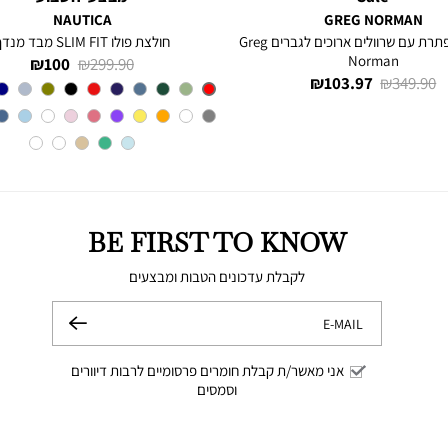
NAUTICA
GREG NORMAN
חולצה מכופתרת עם שרוולים ארוכים לגברים Greg
חולצת פולו SLIM FIT מבד מנדף
Norman
מחיר
מחיר
100 ₪
299.90 ₪
מחיר
מחיר
103.97 ₪
349.90 ₪
רגיל
מוצר
Red
צבע
רגיל
מוצר
BE FIRST TO KNOW
לקבלת עדכונים הטבות ומבצעים
E-MAIL
שלח
אני מאשר/ת קבלת חומרים פרסומיים לרבות דיוורים
וסמסים