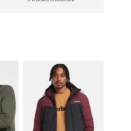
|
icon
with
frame
(19)