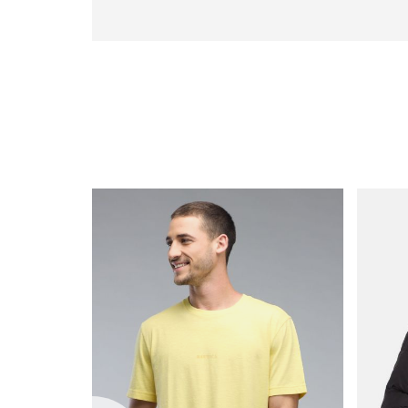
|
icon
with
frame
(19)