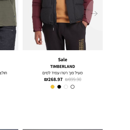
ימינה
Sale
TIMBERLAND
מעיל פוך רטרו עמיד למים
חולצת 
מחיר
מחיר
268.97 ₪
899.90 ₪
רגיל
מוצר
צבע
DARK
RED