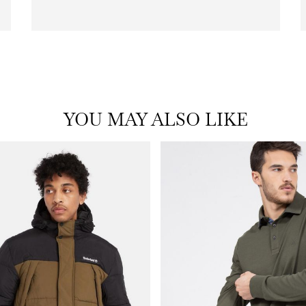
|
icon
with
frame
(19)
YOU MAY ALSO LIKE