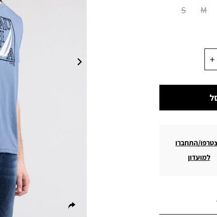
S
M
ל
טרפו/התחברו
למועדון