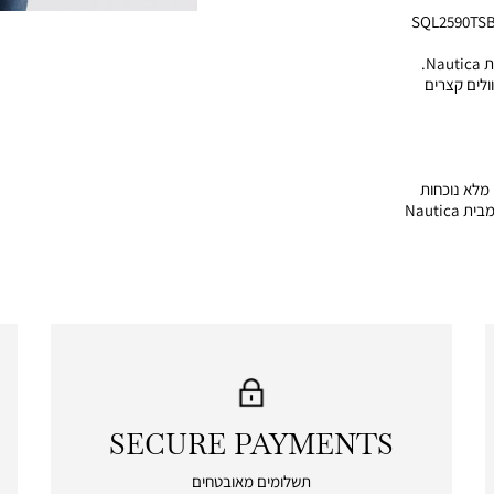
SQL2590TSB
N.
ולים קצרים
 מלא נוכחות
• איכות גבוהה – פריט יוקרתי מבית Nautica
SECURE PAYMENTS
|
secure
תשלומים מאובטחים
payments