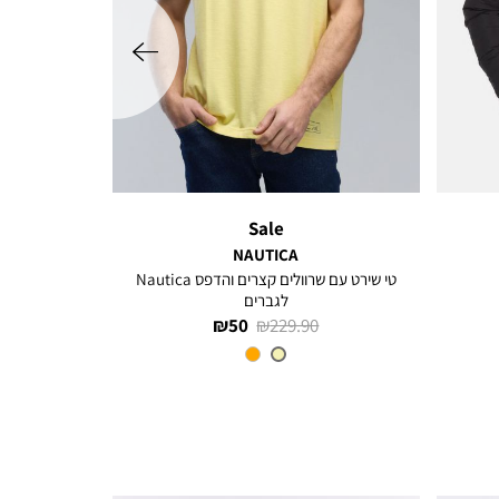
שמאלה
Sale
NAUTICA
טי שירט עם שרוולים קצרים והדפס Nautica
לגברים
מחיר
מחיר
50 ₪
229.90 ₪
רגיל
מוצר
צבע
SUNSHINE