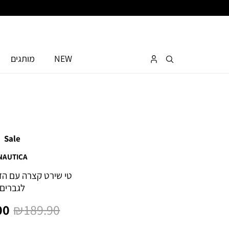
NEW
מותגים
Sale
NAUTICA
לגברים
מחיר
מח
0 ₪
189.90 ₪
רגיל
מו