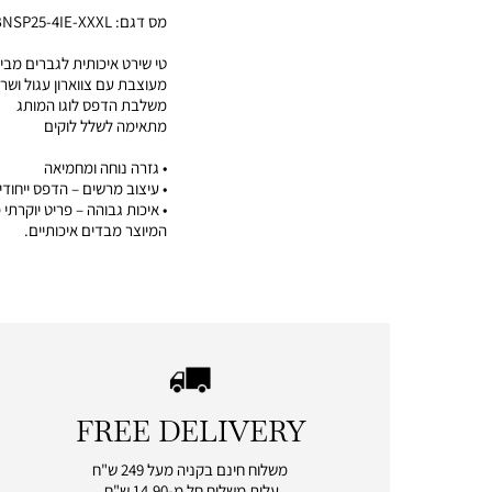
מס דגם:
NSP25-4IE-XXXL
טי שירט איכותית לגברים מבית autica
מעוצבת עם צווארון עגול ושרו
משלבת הדפס לוגו המותג
מתאימה לשלל לוקים
• גזרה נוחה ומחמיאה
• עיצוב מרשים – הדפס ייחודי
המיוצר מבדים איכותיים.
FREE DELIVERY
|
free
משלוח חינם בקניה מעל 249 ש"ח
delivery
עלות משלוח חל מ-14.90 ש"ח