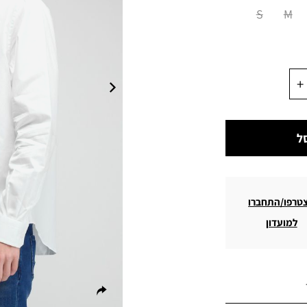
S
M
ל
טרפו/התחברו
למועדון