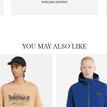
תשלומים מאובטחים
payments
|
icon
with
frame
(19)
YOU MAY ALSO LIKE