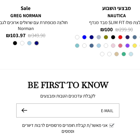
מבצעי השבוע
Sale
GREG NORMAN
NAUTICA
פולו SLIM FIT מבד מנדף
Norman
מחיר
מחיר
100 ₪
299.90 ₪
מחיר
מחיר
103.97 ₪
349.90 ₪
רגיל
מוצר
Red
צבע
רגיל
מוצר
צבע
NAVY
BE FIRST TO KNOW
לקבלת עדכונים הטבות ומבצעים
E-MAIL
שלח
אני מאשר/ת קבלת חומרים פרסומיים לרבות דיוורים
וסמסים