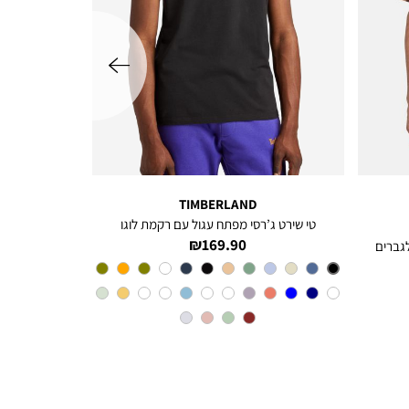
שמאלה
TIMBERLAND
טי שירט ג’רסי מפתח עגול עם רקמת לוגו
מחיר
169.90 ₪
מוצר
צבע
Black