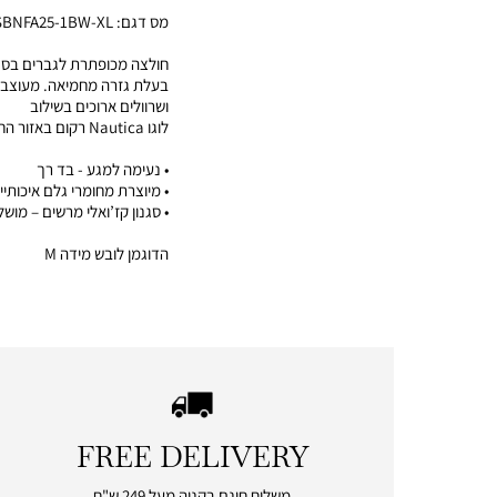
מס דגם:
BNFA25-1BW-XL
חולצה מכופתרת לגברים בסגנ
בעלת גזרה מחמיאה. מעוצבת 
ושרוולים ארוכים בשילוב
לוגו Nautica רקום באזור החזה
• נעימה למגע - בד רך
• מיוצרת מחומרי גלם איכותיי
• סגנון קז’ואלי מרשים – מוש
הדוגמן לובש מידה M
FREE DELIVERY
|
free
משלוח חינם בקניה מעל 249 ש"ח