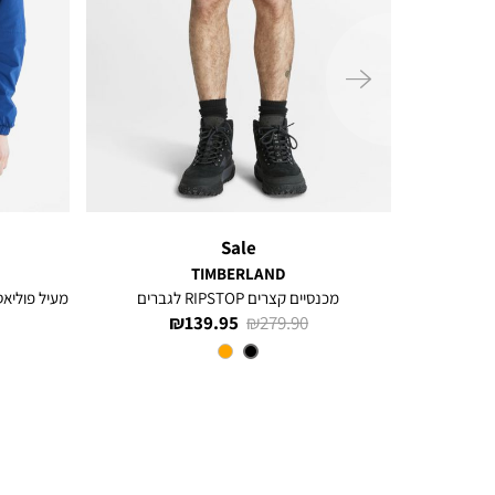
ימינה
Sale
TIMBERLAND
מכנסיים קצרים RIPSTOP לגברים
מעיל פוליאס
מחיר
מחיר
139.95 ₪
279.90 ₪
רגיל
מוצר
צבע
Black