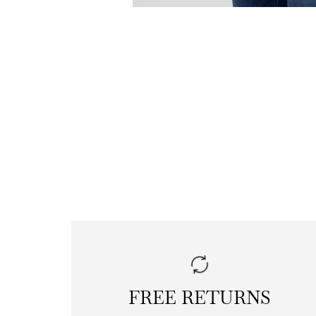
FREE RETURNS
|
free