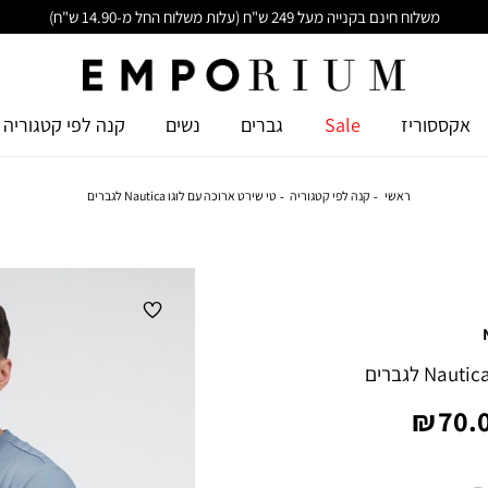
משלוח חינם בקנייה מעל 249 ש"ח (עלות משלוח החל מ-14.90 ש"ח)
אקססוריז
Sale
גברים
נשים
קנה לפי קטגוריה
ראשי
קנה לפי קטגוריה
טי שירט ארוכה עם לוגו Nautica לגברים
יר
70.0
צר