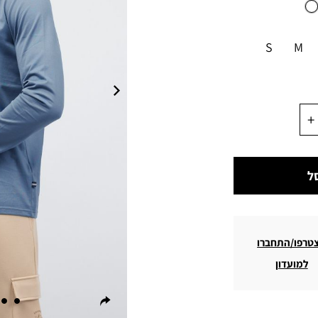
S
M
ל
טרפו/התחברו
למועדון