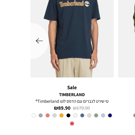
שמאלה
Sale
TIMBERLAND
טי שירט לגברים עם הדפס לוגו Timberland®
מחיר
מחיר
89.90 ₪
179.90 ₪
רגיל
מוצר
צבע
Navy