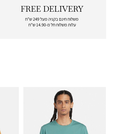
FREE DELIVERY
|
free
משלוח חינם בקניה מעל 249 ש"ח
delivery
עלות משלוח חל מ-14.90 ש"ח
|
icon
with
frame
(19)