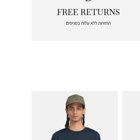
FREE RETURNS
|
free
החזרות ללא עלות בסניפים
returns
|
icon
with
frame
(19)