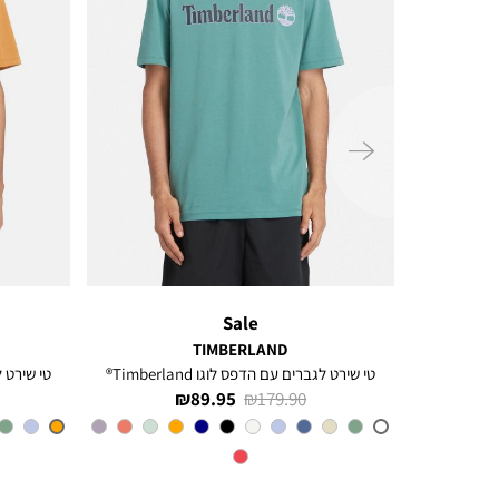
ימינה
Sale
TIMBERLAND
ל
טי שירט לגברים עם הדפס לוגו Timberland®
טי שירט לגב
מחיר
מחיר
89.95 ₪
179.90 ₪
רגיל
מוצר
CL6
צבע