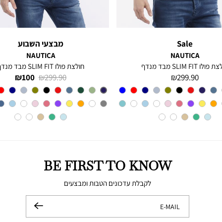
Sale
מבצעי השבוע
NAUTICA
NAUTICA
פולו SLIM FIT מבד מנדף
חולצת פולו SLIM FIT מבד מנדף
מחיר
מחיר
מחיר
100 ₪
299.90 ₪
299.90 ₪
מוצר
רגיל
מוצר
צבע
CHARTER
צבע
BLUE
INDIGO
BLUE
BE FIRST TO KNOW
לקבלת עדכונים הטבות ומבצעים
E-MAIL
שלח