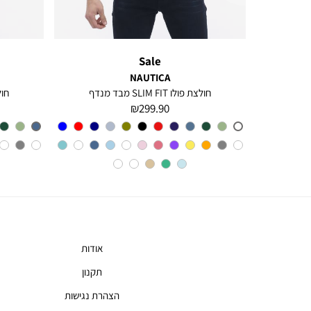
Sale
NAUTICA
חולצה מכופתרת עם שרוולים ארוכים לגברים Greg
חולצת פולו SLIM FIT מבד מנדף
חולצת 
מחיר
299.90 ₪
מוצר
צבע
A6M
אודות
תקנון
הצהרת נגישות