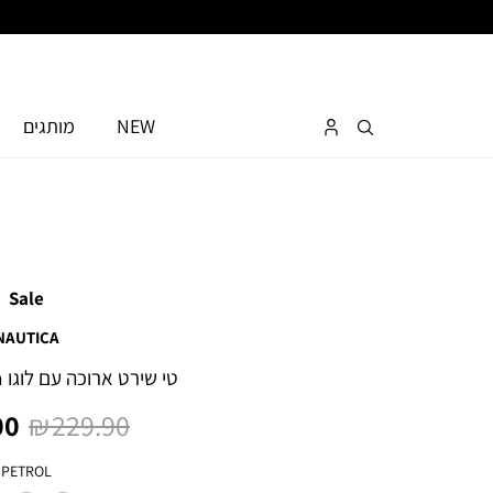
NEW
מותגים
Sale
NAUTICA
טי שירט ארוכה עם לוגו Nautica לגברים
מחיר
מח
0 ₪
229.90 ₪
רגיל
מו
צבע
PETROL