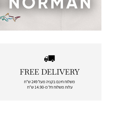
3
עמוד
הבית
+
טקסט
(16)
FREE DELIVERY
|
free
משלוח חינם בקניה מעל 249 ש"ח
delivery
עלות משלוח חל מ-14.90 ש"ח
|
icon
with
frame
(19)