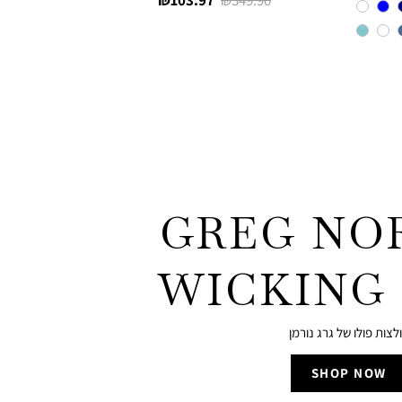
103.97 ₪
349.90 ₪
רגיל
מוצר
GREG NO
WICKING
לצות פולו של גרג נורמן
|
SHOP NOW
gr