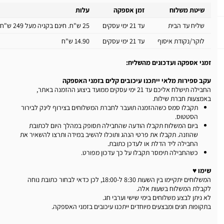
שיטת משלוח
זמן אספקה
עלות
שליח עד הבית
עד 21 ימי עסקים
25 ש"ח. חינם בקניה מעל 249 ש"ח
לוקר/נקודת איסוף
עד 21 ימי עסקים
14.90 ש"ח
זמני אספקה ועדכונים מהשליח:
עקב ספירות מלאי ייתכנו עיכובים קלים בזמני האספקה
החבילה תישלח אליכם עד 21 ימי עסקים ממועד ביצוע ההזמנה באתר,
באמצעות חברת שילוח.
תקבלו סמס כשההזמנה תועבר לחברת המשלוחים בצירוף לינק לבירור
הסטטוס.
ביום המשלוח תקבלו הודעה שהחבילה תסופק במהלך היום לכתובת
שהוזנה. תקבלו את פרטי הנהג ותוכלו להשיב במידה ותרצו להשאיר את
החבילה ליד הדלת או לעדכן כתובת.
כשהחבילה תימסר תקבלו על כך עדכון מפורט.
שימו ♥
המשלוחים יתקיימו בין השעות 8:30 ל-18:00, לכן כדאי לבחור כתובת נוחה
לקבלת המשלוח בשעות אלה.
לא ניתן לבצע משלוחים בימי שישי וערבי חג.
בתקופות חגים ומבצעים מיוחדים ייתכנו עיכובים בזמני האספקה.