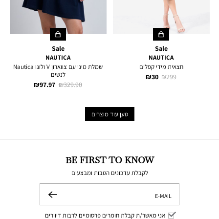
Sale
Sale
NAUTICA
NAUTICA
חצאית מידי קפלים
שמלת מיני עם צווארון V ולוגו Nautica
לנשים
מחיר
מחיר
30 ₪
299 ₪
מחיר
מחיר
97.97 ₪
329.90 ₪
רגיל
מוצר
רגיל
מוצר
טען עוד מוצרים
BE FIRST TO KNOW
לקבלת עדכונים הטבות ומבצעים
E-MAIL
שלח
אני מאשר/ת קבלת חומרים פרסומיים לרבות דיוורים