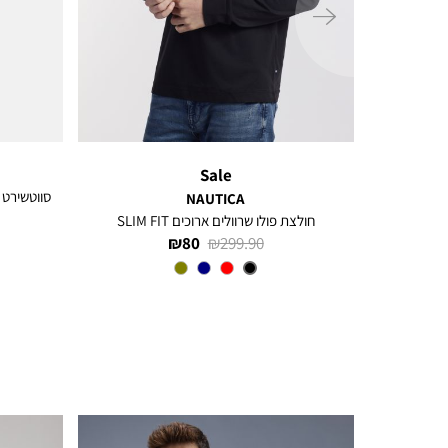
ימינה
Sale
NAUTICA
חולצת פולו שרוולים ארוכים SLIM FIT
מחיר
מחיר
80 ₪
299.90 ₪
רגיל
מוצר
צבע
BLACK