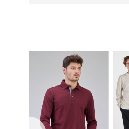
with
frame
(19)
שמאלה