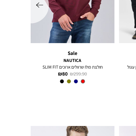
Sale
NAUTICA
חולצת פולו שרוולים ארוכים SLIM FIT
מחיר
מחיר
80 ₪
299.90 ₪
רגיל
מוצר
Red
צבע