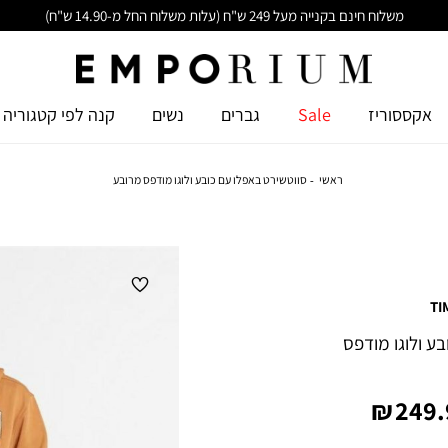
משלוח חינם בקנייה מעל 249 ש"ח (עלות משלוח החל מ-14.90 ש"ח)
אקססוריז
Sale
גברים
נשים
קנה לפי קטגוריה
ראשי
סווטשירט באפלו עם כובע ולוגו מודפס מרובע
TI
ע ולוגו מודפס
ר
249.9
ר