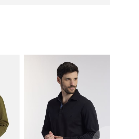
with
frame
(19)