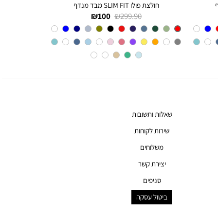
חולצת פולו SLIM FIT מבד מנדף
מחיר
מחיר
100 ₪
299.90 ₪
רגיל
מוצר
Red
צבע
שאלות ותשובות
שירות לקוחות
משלוחים
יצירת קשר
סניפים
ביטול עסקה