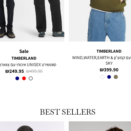
Sale
TIMBERLAND
סווטשירט עם קפוצ’ון WIND,WATER,EARTH &
TIMBERLAND
SKY
סווטשירט UNISEX איכותי עם צווארון עגול
מחיר
399.90 ₪
מחיר
מחיר
249.95 ₪
499.90 ₪
מוצר
צבע
OLIVE
רגיל
מוצר
CY2
צבע
BEST SELLERS