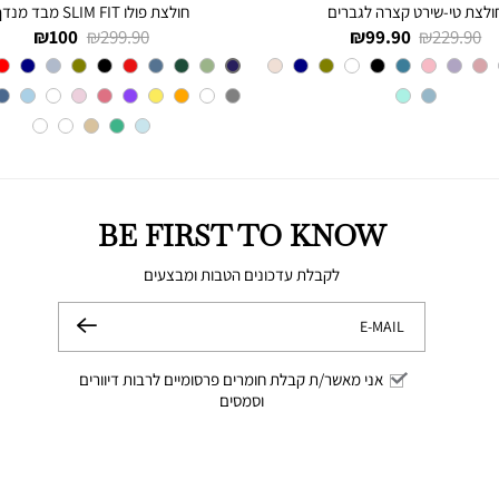
ולצת טי-שירט קצרה לגברים
חולצת פולו SLIM FIT מבד מנדף
מחיר
מחיר
מחיר
מחיר
100 ₪
299.90 ₪
99.90 ₪
229.90 ₪
רגיל
מוצר
רגיל
מוצר
צבע
STEEL
צבע
BLUE
INDIGO
BE FIRST TO KNOW
לקבלת עדכונים הטבות ומבצעים
E-MAIL
שלח
אני מאשר/ת קבלת חומרים פרסומיים לרבות דיוורים
וסמסים