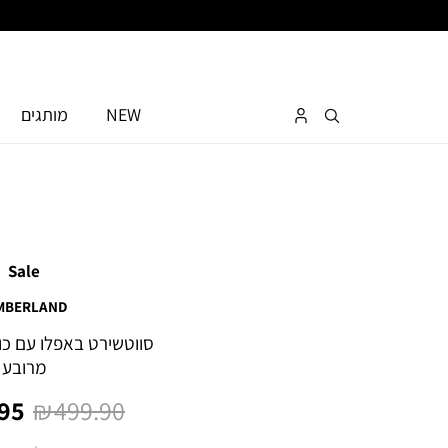
NEW
מותגים
Sale
MBERLAND
סווטשירט באפלו עם כוב
מרובע
מחיר
מחי
5 ₪
499.90 ₪
רגיל
מוצ