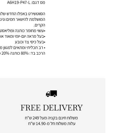
מס דגם:
A6H19-P47-L
הסווטשירט באפלו החדש שלנו
המושלמת להישאר חמים ונינו
הקרים.
•עשוי מחומר כותנה ופוליאסטר
•בעל מראה יום-יומי ומאוד או
•בעל כיסי צד וכובע
• רב תכליתי ומתאים למגוון מ
הרכב בד: 80% כותנה 20% פוליאסטר
FREE DELIVERY
|
free
משלוח חינם בקניה מעל 249 ש"ח
delivery
עלות משלוח חל מ-14.90 ש"ח
|
icon