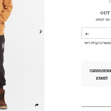
ת
OUT
 חזר למלאי
שליחה
מאשר/ת קבלת דיוור
טרפו/התחברו
למועדון