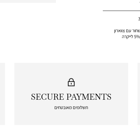
 שחור עם צווארון
SECURE PAYMENTS
|
secure
תשלומים מאובטחים
payments
|
icon
with
frame
(19)