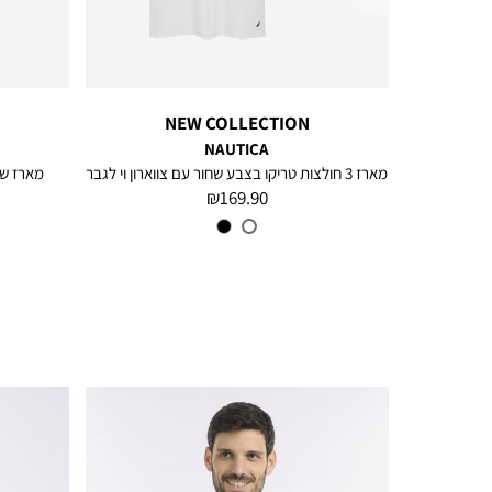
NEW COLLECTION
NAUTICA
מארז 3 חולצות טריקו בצבע שחור עם צווארון וי לגבר
מארז של
מחיר
169.90 ₪
מוצר
צבע
White