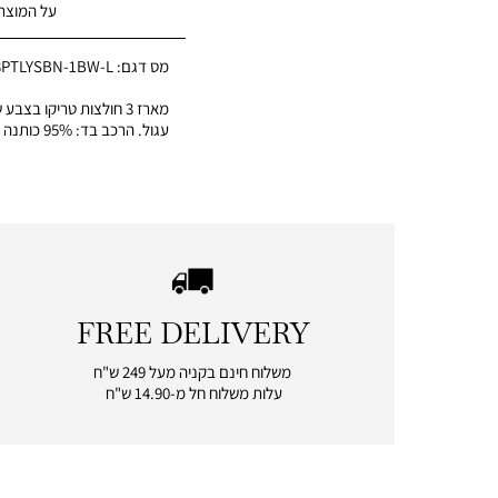
על המוצר
מס דגם:
3PTLYSBN-1BW-L
מארז 3 חולצות טריקו בצבע
עגול. הרכב בד: 95% כותנה 5% לייקרה
FREE DELIVERY
|
free
משלוח חינם בקניה מעל 249 ש"ח
delivery
עלות משלוח חל מ-14.90 ש"ח
|
icon
with
frame
(19)