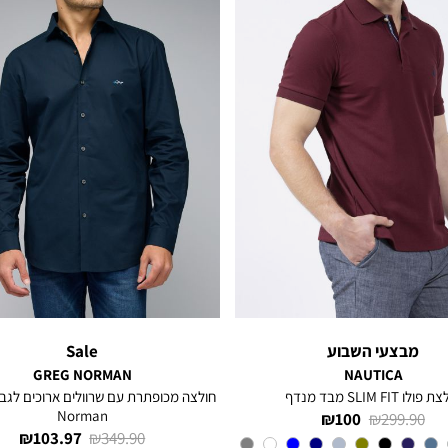
מבצעי השבוע
Sale
GREG NORMAN
NAUTICA
פולו SLIM FIT מבד מנדף
Norman
מחיר
מחיר
100 ₪
299.90 ₪
מחיר
מחיר
103.97 ₪
349.90 ₪
רגיל
מוצר
Red
צבע