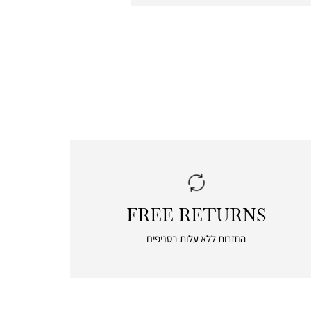
FREE RETURNS
|
free
החזרות ללא עלות בסניפים
returns
|
icon
with
frame
(19)