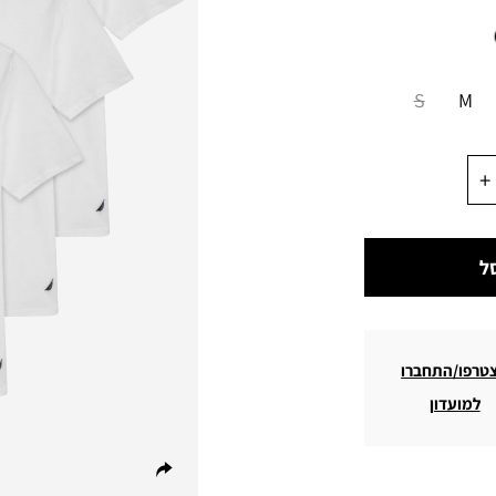
S
M
ל
טרפו/התחברו
למועדון