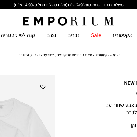
משלוח חינם בקנייה מעל 249 ש"ח (עלות משלוח החל מ-14.90 ש"ח)
אקססוריז
Sale
גברים
נשים
קנה לפי קטגוריה
ראשי
אקססוריז
מארז 3 חולצות טריקו בצבע שחור עם צווארון עגול לגבר
NEW 
יקו בצבע שחור עם
 לגבר