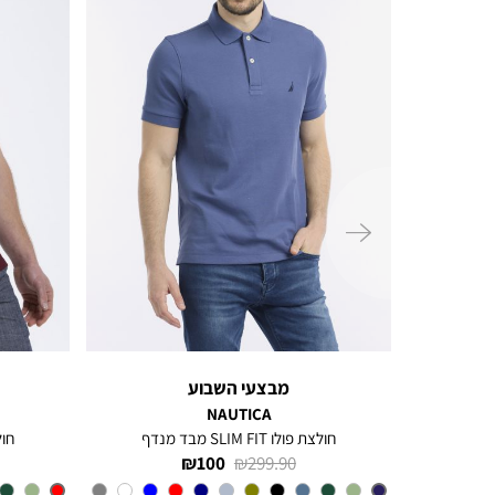
ימינה
מבצעי השבוע
NAUTICA
חולצת פולו SLIM FIT מבד מנדף
חולצת 
מחיר
מחיר
100 ₪
299.90 ₪
רגיל
מוצר
צבע
BLUE