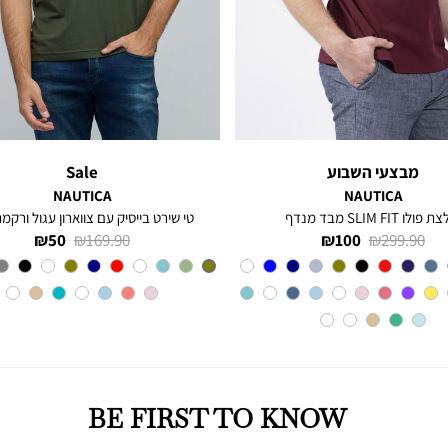
מבצעי השבוע
Sale
NAUTICA
NAUTICA
פולו SLIM FIT מבד מנדף
טי שירט בייסיק עם צווארון עגול ורקמת
מחיר
מחיר
מחיר
מחיר
50 ₪
169.90 ₪
100 ₪
299.90 ₪
רגיל
מוצר
רגיל
מוצר
Red
צבע
צבע
Olive
BE FIRST TO KNOW