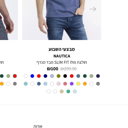
ימינה
מבצעי השבוע
NAUTICA
חולצה מכופתרת עם שרוולים ארוכים לגברים Greg
חולצת פולו SLIM FIT מבד מנדף
חולצת 
מחיר
מחיר
100 ₪
299.90 ₪
רגיל
מוצר
צבע
BLUE
INDIGO
אודות