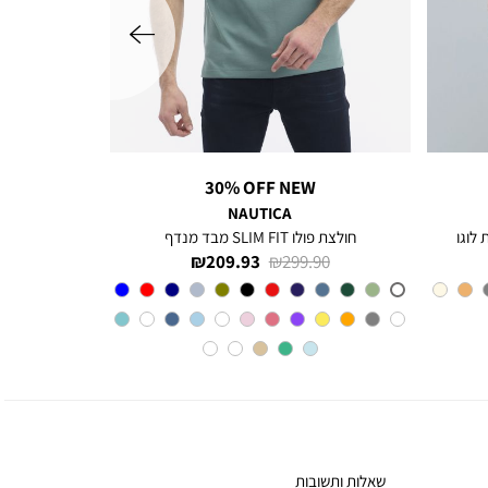
שמאלה
30% OFF NEW
NAUTICA
 לוגו
חולצת פולו SLIM FIT מבד מנדף
מחיר
מחיר
209.93 ₪
299.90 ₪
רגיל
מוצר
צבע
A6M
שאלות ותשובות