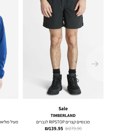
ימינה
Sale
TIMBERLAND
מכנסיים קצרים RIPSTOP לגברים
מעיל פוליאס
מחיר
מחיר
139.95 ₪
279.90 ₪