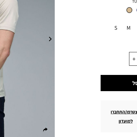
TU
S
M
ל
טרפו/התחברו
למועדון