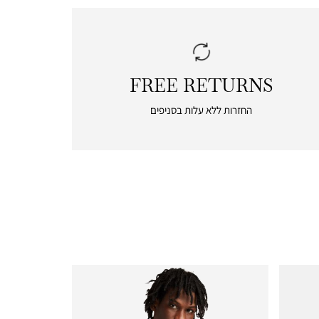
FREE RETURNS
|
free
החזרות ללא עלות בסניפים
returns
|
icon
with
frame
(19)