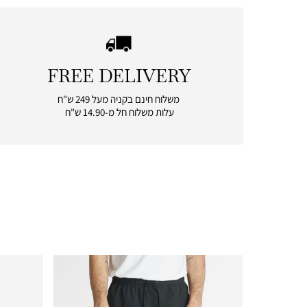
FREE DELIVERY
|
free
משלוח חינם בקניה מעל 249 ש"ח
delivery
עלות משלוח חל מ-14.90 ש"ח
|
icon
with
frame
(19)