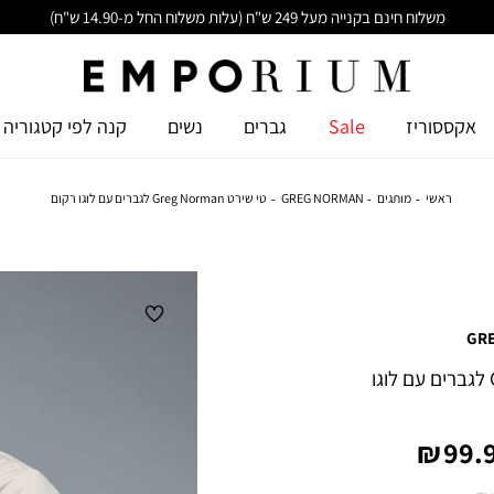
משלוח חינם בקנייה מעל 249 ש"ח (עלות משלוח החל מ-14.90 ש"ח)
אקססוריז
Sale
גברים
נשים
קנה לפי קטגוריה
ראשי
מותגים
GREG NORMAN
טי שירט Greg Norman לגברים עם לוגו רקום
GR
טי שירט Greg Norman לגברים עם לוגו
יר
99.9
צר