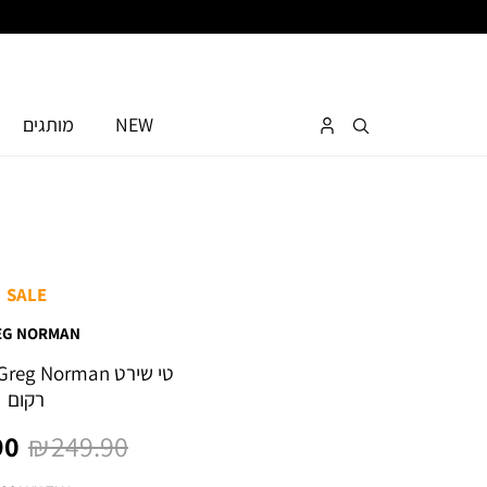
NEW
מותגים
SALE
EG NORMAN
רקום
מחיר
מח
0 ₪
249.90 ₪
רגיל
מו