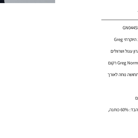
GN044S
טי שירט לגברים מבית המותג היוקרתי Greg
ן עגול ושרוולים
עיצוב החולצה משלב לוגו Greg Norman רקום
תחושה נוחה לאורך
ם
הדוגמן לובש מידה M. הרכב הבד: 60% כותנה,