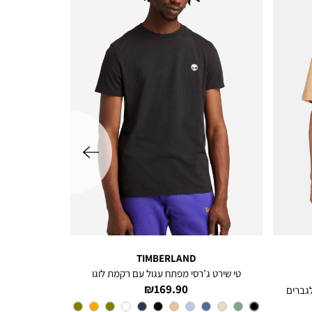
שמאלה
TIMBERLAND
טי שירט ג’רסי מפתח עגול עם רקמת לוגו
מחיר
169.90 ₪
מוצר
צבע
Black