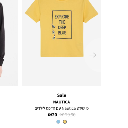
ימינה
Sale
NAUTICA
טי שירט Nautica עם הדפס לילדים
מחיר
מחיר
20 ₪
129.90 ₪
רגיל
מוצר
צבע
BANANA