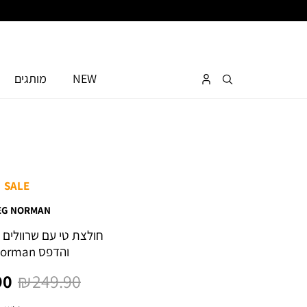
NEW
מותגים
SALE
EG NORMAN
חולצת טי עם שרוולים 
והדפס Greg Norman
מחיר
מח
0 ₪
249.90 ₪
רגיל
מו