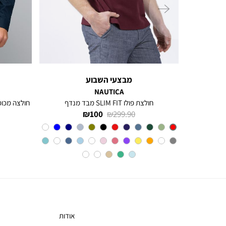
ימינה
מבצעי השבוע
NAUTICA
חולצת פולו SLIM FIT מבד מנדף
מחיר
מחיר
100 ₪
299.90 ₪
רגיל
מוצר
Red
צבע
אודות