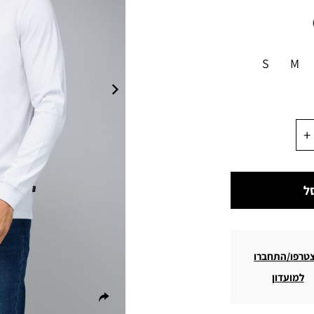
S
M
ל
טרפו/התחברו
למועדון