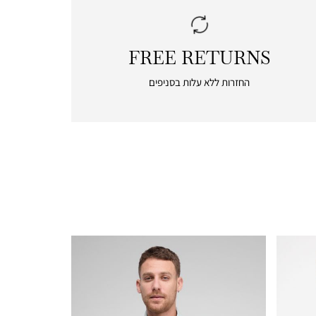
FREE RETURNS
|
free
החזרות ללא עלות בסניפים
returns
|
icon
with
frame
(19)