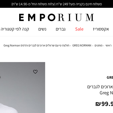
משלוח חינם בקנייה מעל 249 ש"ח (עלות משלוח החל מ-14.90 ש"ח)
אקססוריז
Sale
גברים
נשים
קנה לפי קטגוריה
ראשי
מותגים
GREG NORMAN
חולצת טי עם שרוולים ארוכים לגברים והדפס Greg Norman
GR
ארוכים לגברים
יר
99.9
צר