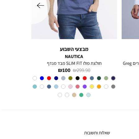
מבצעי השבוע
NAUTICA
חולצה מכופתרת עם שרוולים ארוכים לגברים Greg
חולצת פולו SLIM FIT מבד מנדף
מחיר
מחיר
100 ₪
299.90 ₪
רגיל
מוצר
צבע
BLUE
INDIGO
שאלות ותשובות