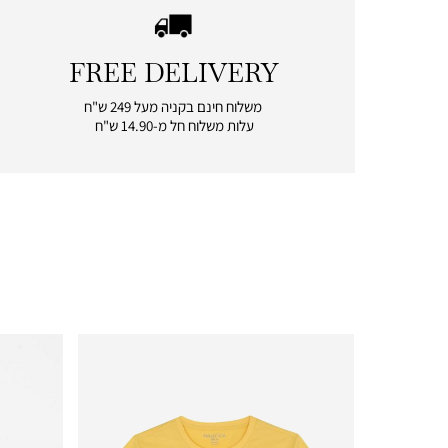
FREE DELIVERY
|
free
משלוח חינם בקניה מעל 249 ש"ח
delivery
עלות משלוח חל מ-14.90 ש"ח
|
icon
with
frame
(19)