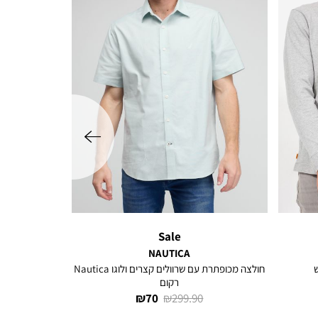
שמאלה
Sale
NAUTICA
חולצה מכופתרת עם שרוולים קצרים ולוגו Nautica
רקום
מחיר
מחיר
70 ₪
299.90 ₪
רגיל
מוצר