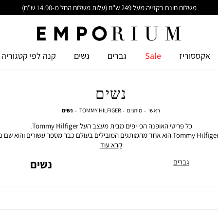
משלוח חינם בקנייה מעל 249 ש"ח (עלות משלוח החל מ-14.90 ש"ח)
אקססוריז
Sale
גברים
נשים
קנה לפי קטגוריה
נשים
ראשי
מותגים
TOMMY
נשים
ראשי
מותגים
TOMMY HILFIGER
נשים
HILFIGER
כל פריטי האופנה הכי יפים מבית מעצב העל Tommy Hilfiger.
בית האופנה Tommy Hilfiger הוא אחד מהמותגים המובילים בעולם כבר מספר עשורים והוא ש
האמריקאי הקלאסי - לוק יוקרתי ומדויק בלי מאמץ.
קרא עוד
גדי ספורט ופריטים קז'ואליים מלאים בסטייל לנשים: ג'ינסים, אביזרים והנעלה. כל 
גברים
נשים
מיוצר באיכות גבוהה במיוחד מבדי פרימיום וגזרות מוקפדות שיחמיאו לכל מבנה גוף.