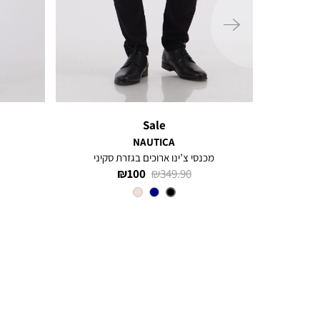
ימינה
Sale
NAUTICA
קיני
מכנסי צ’ינו ארוכים בגזרת סקיני
מחיר
מחיר
100 ₪
349.90 ₪
רגיל
מוצר
צבע
BLACK