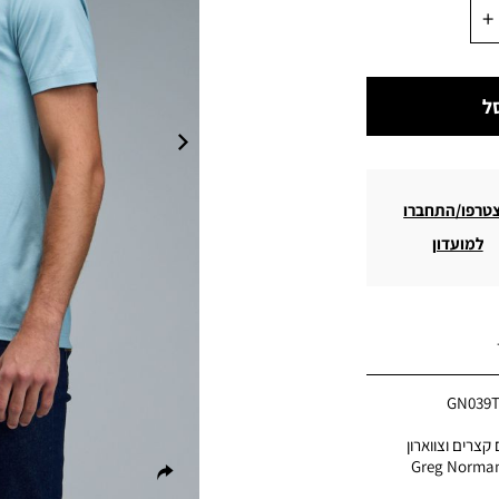
ל
טרפו/התחברו
למועדון
GN039
קצרים וצווארון
זרה מחמיאה בשילוב לוגו Greg Norman