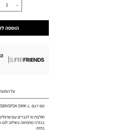
כמות
הוספה לס
הצ
על המוצר
מס דגם:
TSBNSP24-SMK-L
חולצת טי לגברים עם שרוולים 
בג
בחזה