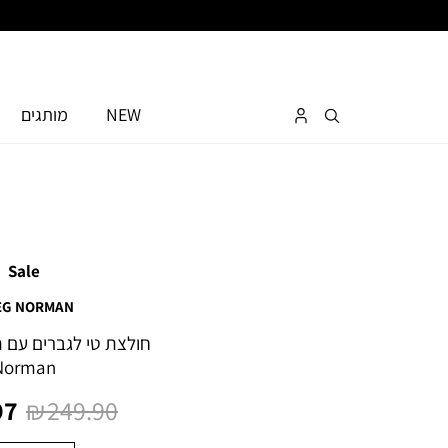
NEW
מותגים
Sale
EG NORMAN
Norman
מחיר
מח
7 ₪
249.90 ₪
רגיל
מו