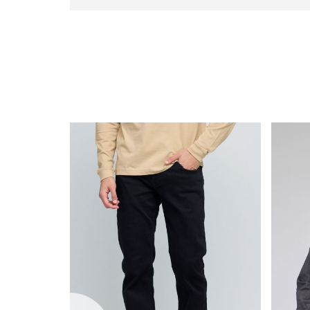
with
frame
(19)