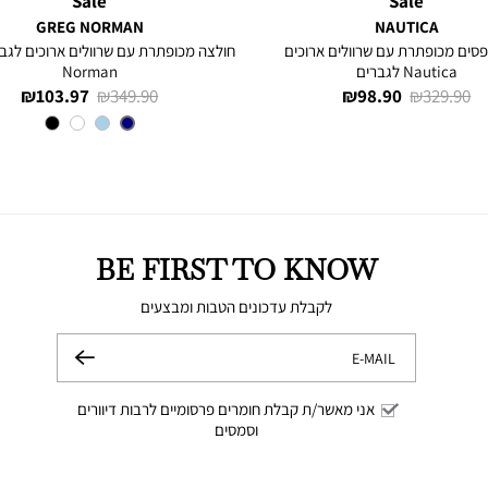
Sale
Sale
GREG NORMAN
NAUTICA
סים מכופתרת עם שרוולים ארוכים
Nautica לגברים
Norman
מחיר
מחיר
מחיר
מחיר
103.97 ₪
349.90 ₪
98.90 ₪
329.90 ₪
רגיל
מוצר
רגיל
מוצר
צבע
NAVY
BE FIRST TO KNOW
לקבלת עדכונים הטבות ומבצעים
E-MAIL
שלח
אני מאשר/ת קבלת חומרים פרסומיים לרבות דיוורים
וסמסים