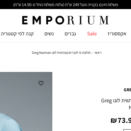
משלוח חינם בקנייה מעל 249 ש"ח (עלות משלוח החל מ-14.90 ש"ח)
אקססוריז
Sale
גברים
נשים
קנה לפי קטגוריה
ראשי
חולצת טי לגברים עם תווית לוגו Greg Norman
GR
חולצת טי לגברים עם תווית לוגו Greg
יר
73.9
צר