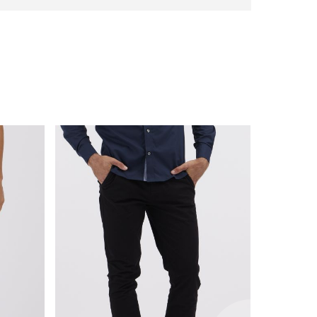
with
frame
(19)