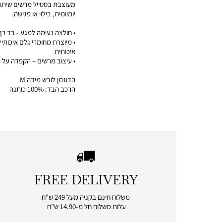
מעוצבת בסטייל מרשים שיתאי
יומיומית, בילוי או פגישה.
• חולצה נעימה למגע - בד רך
• מיוצרת מחומרי גלם איכותיי
איכותית
• עיצוב מרשים – הקפדה על 
הדוגמן לובש מידה M
הרכב הבד: 100% כותנה
FREE DELIVERY
|
free
משלוח חינם בקניה מעל 249 ש"ח
delivery
עלות משלוח חל מ-14.90 ש"ח
|
icon