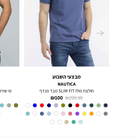
ימינה
מבצעי השבוע
NAUTICA
חולצת פולו SLIM FIT מבד מנדף
טי שירט
מחיר
מחיר
100 ₪
299.90 ₪
רגיל
מוצר
צבע
BLUE
INDIGO