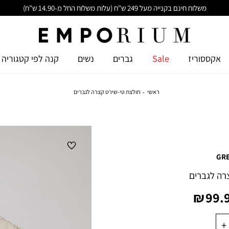
משלוח חינם בקנייה מעל 249 ש"ח (עלות משלוח החל מ-14.90 ש"ח)
אקססוריז
Sale
גברים
נשים
קנה לפי קטגוריה
ראשי
חולצת טי-שירט קצרה לגברים
GR
רה לגברים
יר
99.9
צר