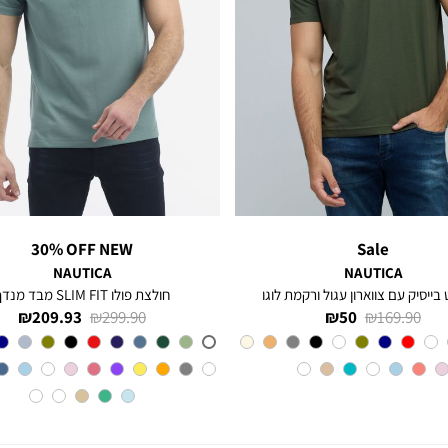
30% OFF NEW
Sale
NAUTICA
NAUTICA
 בייסיק עם צווארון עגול ורקמת לוגו
חולצת פולו SLIM FIT מבד מנדף
מחיר
מחיר
מחיר
מחיר
209.93 ₪
299.90 ₪
50 ₪
169.90 ₪
רגיל
מוצר
רגיל
מוצר
צבע
Olive
צבע
A6M