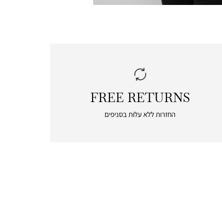
FREE RETURNS
|
free
החזרות ללא עלות בסניפים
returns
|
icon
with
frame
(19)