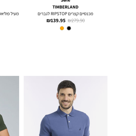
TIMBERLAND
מכנסיים קצרים RIPSTOP לגברים
מעיל פוליאס
מחיר
מחיר
139.95 ₪
279.90 ₪
רגיל
מוצר
צבע
Black