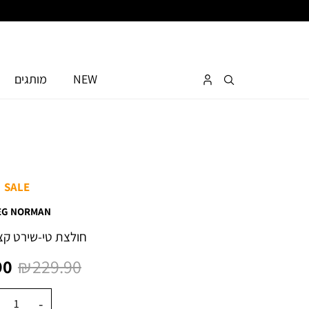
NEW
מותגים
SALE
EG NORMAN
חולצת טי-שירט קצ
מחיר
מח
0 ₪
229.90 ₪
רגיל
מו
כמות