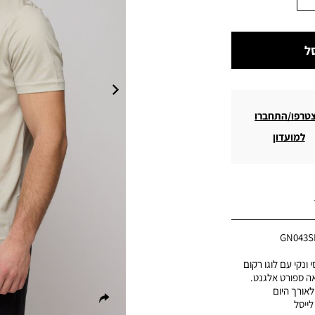
ל
טרפו/התחברו
למועדון
GN043S
ונקי עם לוגו רקום
אה ספורט אלגנט.
לאורך היום