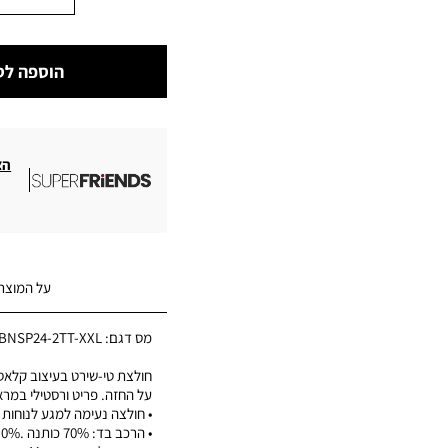
הוספה לס
הצ
על המוצר
מס דגם:
BNSP24-2TT-XXL
חולצת טי-שירט בעיצוב קלאסי 
על החזה. פריט ורסטילי במר
• חולצה נעימה למגע לנוחות 
• הרכב בד: 70% כותנה .0% לייסל