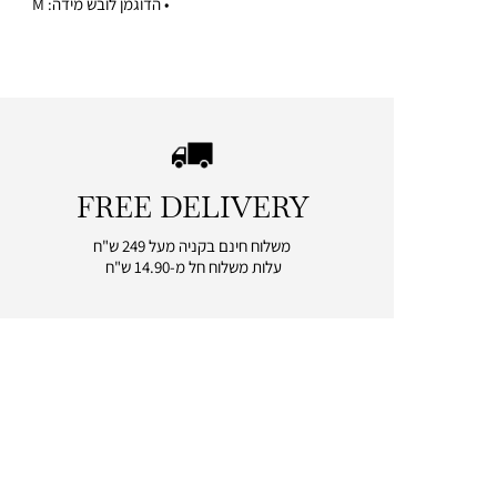
• הדוגמן לובש מידה: M
FREE DELIVERY
|
free
משלוח חינם בקניה מעל 249 ש"ח
delivery
עלות משלוח חל מ-14.90 ש"ח
|
icon
with
frame
(19)