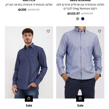
NAUTICA
GREG NORMAN
חולצה מכופתרת עם שרוולים ארוכים ולוגו
חולצה מכופתרת איכותית במראה מבריק
רקום Greg Norman לגברים
מחיר
מחיר
200 ₪
349.90 ₪
מחיר
מחיר
103.97 ₪
349.90 ₪
רגיל
מוצר
רגיל
מוצר
צבע
NAVY
Sale
Sale