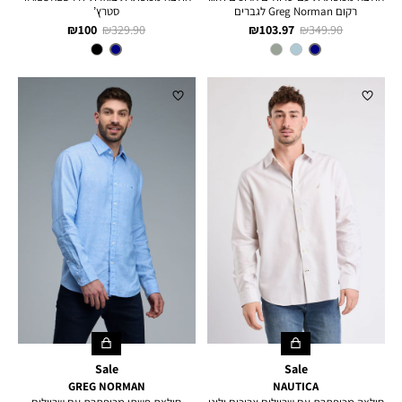
רקום Greg Norman לגברים
סטרץ’
מחיר
מחיר
מחיר
מחיר
100 ₪
329.90 ₪
103.97 ₪
349.90 ₪
רגיל
מוצר
רגיל
מוצר
צבע
NAVY
צבע
NAVY
Sale
Sale
GREG NORMAN
NAUTICA