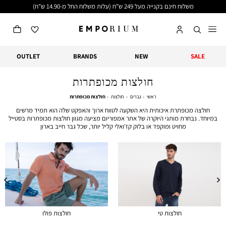
משלוח חינם בקנייה מעל 249 ש"ח (עלות משלוח החל מ-14.90 ש"ח)
OUTLET
BRANDS
NEW
SALE
חולצות מכופתרות
ראשי
גברים
חולצות
חולצות
ראשי
גברים
חולצות
חולצות מכופתרות
מכופתרות
חולצה מכופתרת איכותית היא השקעה לטווח ארוך והאפקט שלה הוא תמיד מרשים
במיוחד. נבחרת מותגי היוקרה של אתר אמפוריום מציעה מגוון חולצות מכופתרות בסטייל
מחויט ומוקפד או בלוק קז'ואלי קליל יותר, שכל גבר חייב בארון
חולצות טי
חולצות פולו