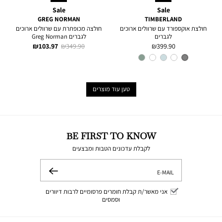
Sale
Sale
GREG NORMAN
TIMBERLAND
חולצת אוקספורד עם שרוולים ארוכים
חולצה מכופתרת עם שרוולים ארוכים
לגברים
לגברים Greg Norman
מחיר
מחיר
מחיר
103.97 ₪
349.90 ₪
399.90 ₪
מוצר
רגיל
מוצר
צבע
Medium
Grey
טען עוד מוצרים
BE FIRST TO KNOW
לקבלת עדכונים הטבות ומבצעים
E-MAIL
שלח
אני מאשר/ת קבלת חומרים פרסומיים לרבות דיוורים
וסמסים