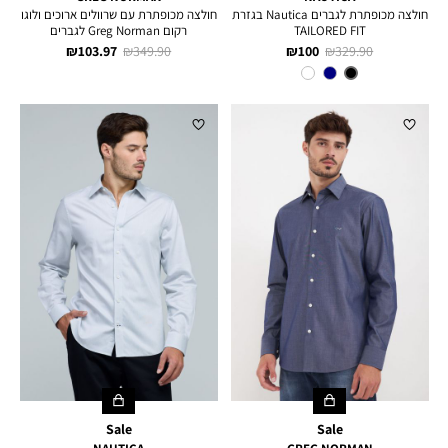
חולצה מכופתרת לגברים Nautica בגזרת
חולצה מכופתרת עם שרוולים ארוכים ולוגו
TAILORED FIT
רקום Greg Norman לגברים
מחיר
מחיר
מחיר
מחיר
103.97 ₪
349.90 ₪
100 ₪
329.90 ₪
רגיל
מוצר
רגיל
מוצר
צבע
BLACK
Sale
Sale