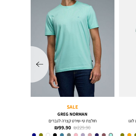
שמאלה
SALE
GREG NORMAN
לוגו
חולצת טי-שירט קצרה לגברים
מחיר
מחיר
99.90 ₪
229.90 ₪
רגיל
מוצר
צבע
MINT