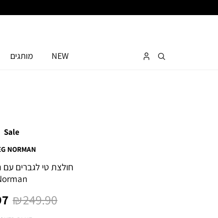
NEW
מותגים
Sale
EG NORMAN
Norman
מחיר
מח
7 ₪
249.90 ₪
רגיל
מו