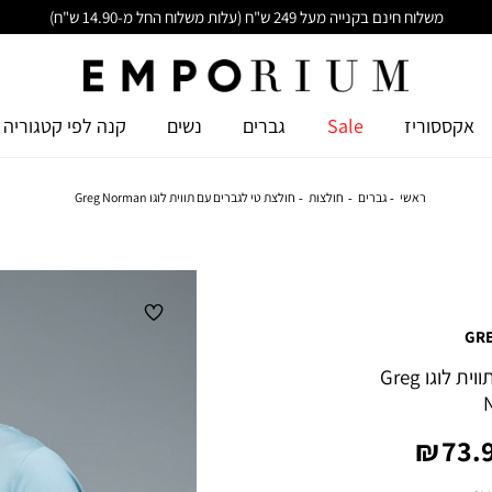
משלוח חינם בקנייה מעל 249 ש"ח (עלות משלוח החל מ-14.90 ש"ח)
אקססוריז
Sale
גברים
נשים
קנה לפי קטגוריה
ראשי
גברים
חולצות
חולצת טי לגברים עם תווית לוגו Greg Norman
GR
חולצת טי לגברים עם תווית לוגו Greg
יר
73.9
צר