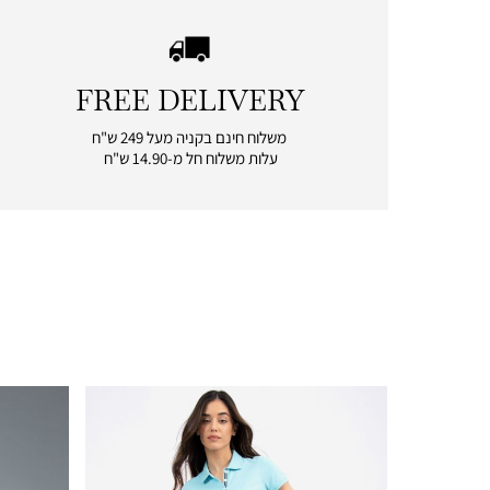
FREE DELIVERY
|
free
משלוח חינם בקניה מעל 249 ש"ח
delivery
עלות משלוח חל מ-14.90 ש"ח
|
icon
with
frame
(19)