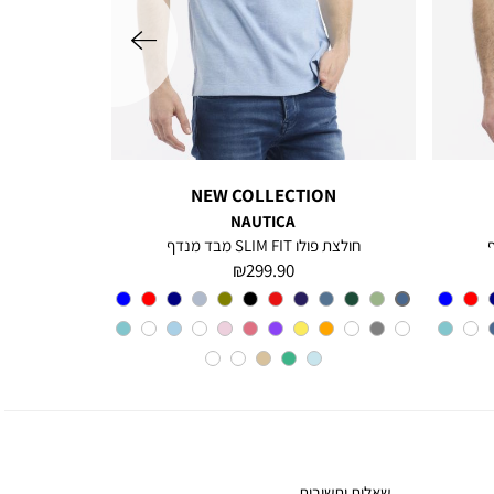
שמאלה
NEW COLLECTION
NAUTICA
חולצת פולו SLIM FIT מבד מנדף
מחיר
299.90 ₪
מוצר
צבע
CHARTER
BLUE
שאלות ותשובות