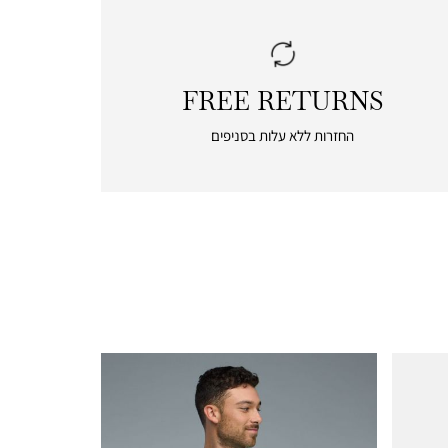
FREE RETURNS
|
free
החזרות ללא עלות בסניפים
returns
|
icon
with
frame
(19)