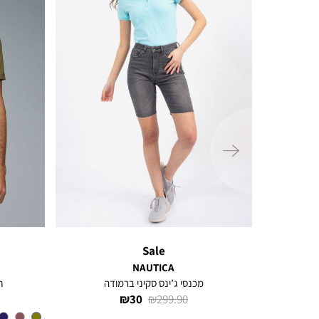
ימינה
Sale
NAUTICA
קמת לוגו
מכנסי ג’ינס סקיני ברמודה
ח
מחיר
מחיר
30 ₪
299.90 ₪
רגיל
מוצר