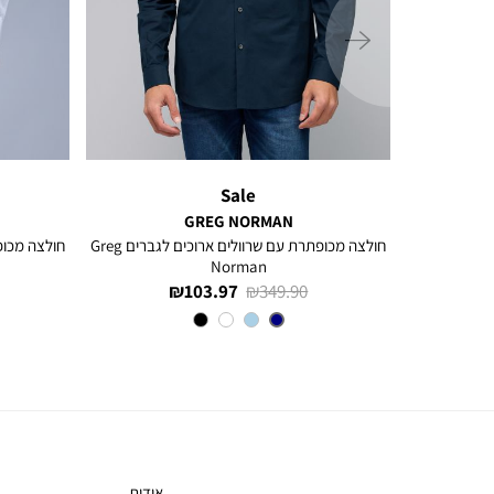
ימינה
Sale
GREG NORMAN
ם ארוכים
חולצה מכופתרת עם שרוולים ארוכים לגברים Greg
Norman
מחיר
מחיר
103.97 ₪
349.90 ₪
רגיל
מוצר
צבע
NAVY
אודות