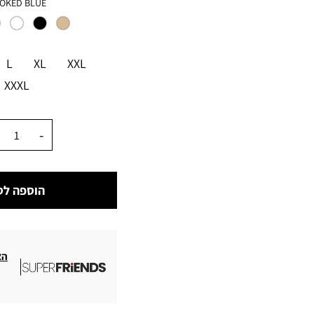
צבע
OKED BLUE
מידה
L
XL
XXL
XXXL
כמות
הוספה לס
הצ