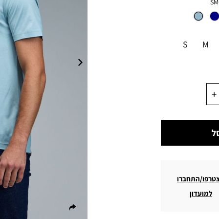
SM
S
M
ל
טרפו/התחברו
למועדון