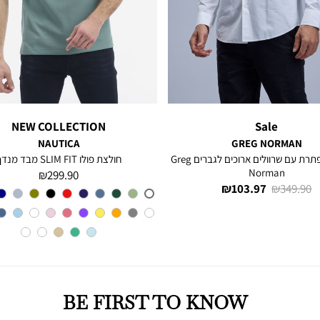
NEW COLLECTION
Sale
NAUTICA
GREG NORMAN
חולצה מכופתרת עם שרוולים ארוכים לגברים Greg
חולצת פולו SLIM FIT מבד מנדף
Norman
מחיר
299.90 ₪
מחיר
מחיר
103.97 ₪
349.90 ₪
מוצר
צבע
A6M
רגיל
מוצר
BE FIRST TO KNOW