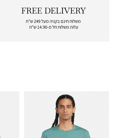
FREE DELIVERY
|
free
משלוח חינם בקניה מעל 249 ש"ח
delivery
עלות משלוח חל מ-14.90 ש"ח
|
icon
with
frame
(19)