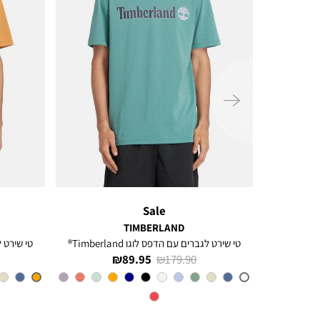
ימינה
Sale
TIMBERLAND
ל
טי שירט לגברים עם הדפס לוגו Timberland®
טי שירט לגב
מחיר
מחיר
89.95 ₪
179.90 ₪
רגיל
מוצר
CL6
צבע