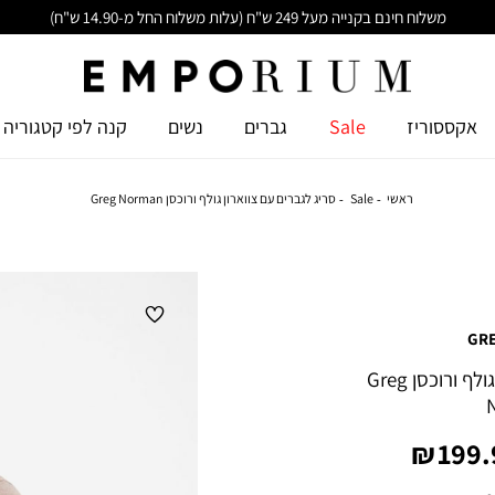
משלוח חינם בקנייה מעל 249 ש"ח (עלות משלוח החל מ-14.90 ש"ח)
אקססוריז
Sale
גברים
נשים
קנה לפי קטגוריה
ראשי
Sale
סריג לגברים עם צווארון גולף ורוכסן Greg Norman
GR
סריג לגברים עם צווארון גולף ורוכסן Greg
יר
199.9
צר