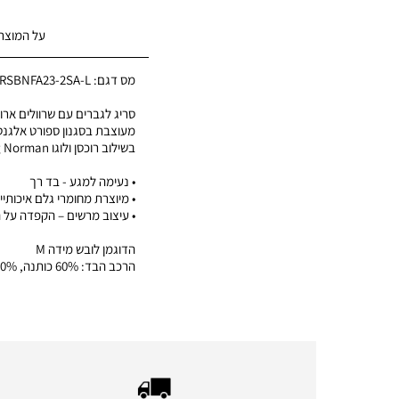
על המוצר
מס דגם:
RSBNFA23-2SA-L
סריג לגברים עם שרוולים ארוכי
מעוצבת בסגנון ספורט אלגנט
בשילוב רוכסן ולוגו Greg Norman רקום בחזה
• נעימה למגע - בד רך
• מיוצרת מחומרי גלם איכותיי
• עיצוב מרשים – הקפדה על 
הדוגמן לובש מידה M
הרכב הבד: 60% כותנה, 40% פוליאסטר