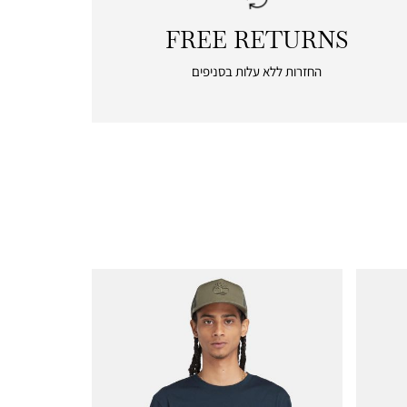
FREE RETURNS
|
free
החזרות ללא עלות בסניפים
returns
|
icon
with
frame
(19)