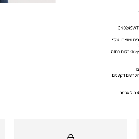
GN024SWT
ם וצווארון גולף
י
ם
הפרטים הקטנים