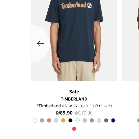
שמאלה
Sale
TIMBERLAND
טי שירט לגברים עם הדפס לוגו Timberland®
מחיר
מחיר
89.90 ₪
179.90 ₪
רגיל
מוצר
צבע
Navy