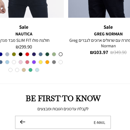
Sale
Sale
NAUTICA
GREG NORMAN
חולצה מכופתרת עם שרוולים ארוכים לגברים Greg
חולצת פולו SLIM FIT מבד מנדף
Norman
מחיר
299.90 ₪
מחיר
מחיר
103.97 ₪
349.90 ₪
מוצר
צבע
A6M
רגיל
מוצר
BE FIRST TO KNOW
לקבלת עדכונים הטבות ומבצעים
E-MAIL
שלח