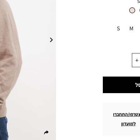
S
S
M
ל
טרפו/התחברו
למועדון