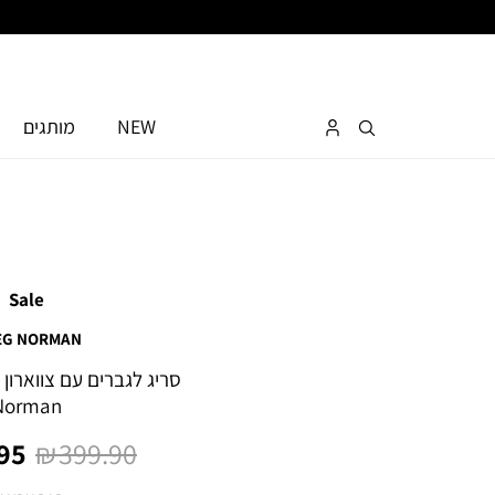
NEW
מותגים
Sale
EG NORMAN
Norman
מחיר
מח
5 ₪
399.90 ₪
רגיל
מו