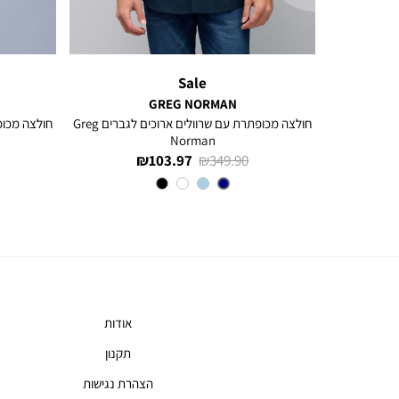
Sale
GREG NORMAN
ם ארוכים
חולצה מכופתרת עם שרוולים ארוכים לגברים Greg
Norman
מחיר
מחיר
103.97 ₪
349.90 ₪
רגיל
מוצר
צבע
NAVY
אודות
תקנון
הצהרת נגישות