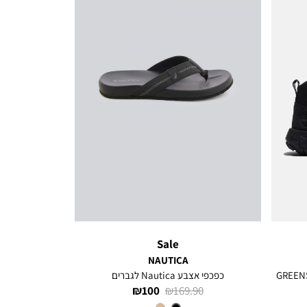
Sale
NAUTICA
GREENST
כפכפי אצבע Nautica לגברים
מחיר
מחיר
100 ₪
169.90 ₪
רגיל
מוצר
צבע
BLACK