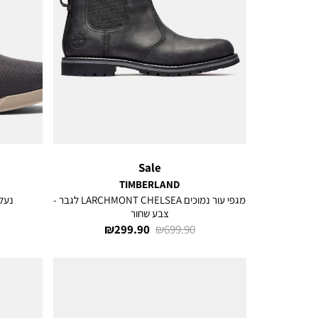
Sale
TIMBERLAND
מגפי עור נמוכים LARCHMONT CHELSEA לגבר -
נעליים 
צבע שחור
מחיר
מחיר
299.90 ₪
699.90 ₪
רגיל
מוצר