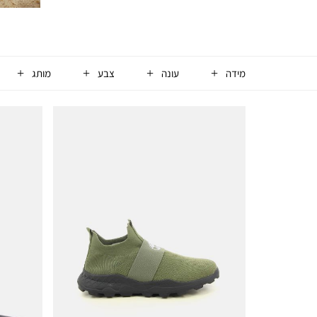
מידה
עונה
צבע
מותג
158
מוצרים