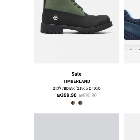
Sale
TIMBERLAND
מגפיים 6 אינצ’ אטומות למים
מחיר
מחיר
399.90 ₪
899.90 ₪
רגיל
מוצר
צבע
BLACK
/
GREEN