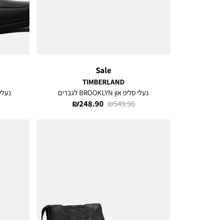
Sale
TIMBERLAND
נעלי סליפ און BROOKLYN לגברים
נעליים LL SLIP-ON
מחיר
מחיר
248.90 ₪
549.90 ₪
רגיל
מוצר