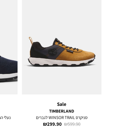
Sale
TIMBERLAND
סניקרס WINSOR TRAIL לגברים
נעלי הרים NT TREKR LOW
מחיר
מחיר
299.90 ₪
599.90 ₪
רגיל
מוצר