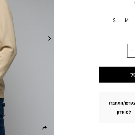
S
M
ל
טרפו/התחברו
למועדון