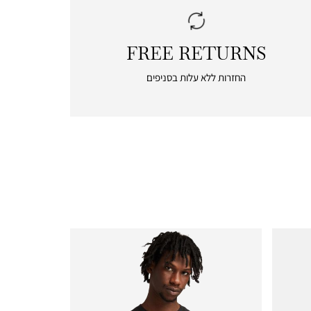
FREE RETURNS
|
free
החזרות ללא עלות בסניפים
returns
|
icon
with
frame
(19)