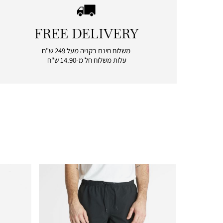
FREE DELIVERY
|
free
משלוח חינם בקניה מעל 249 ש"ח
delivery
עלות משלוח חל מ-14.90 ש"ח
|
icon
with
frame
(19)