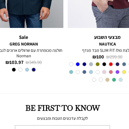
מבצעי השבוע
Sale
GREG NORMAN
NAUTICA
פולו SLIM FIT מבד מנדף
Norman
מחיר
מחיר
100 ₪
299.90 ₪
מחיר
מחיר
103.97 ₪
349.90 ₪
רגיל
מוצר
Red
צבע
רגיל
מוצר
צבע
NAVY
BE FIRST TO KNOW
לקבלת עדכונים הטבות ומבצעים