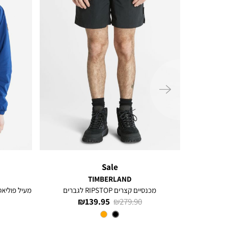
ימינה
Sale
TIMBERLAND
מכנסיים קצרים RIPSTOP לגברים
מעיל פוליאס
מחיר
מחיר
139.95 ₪
279.90 ₪
רגיל
מוצר
צבע
Black