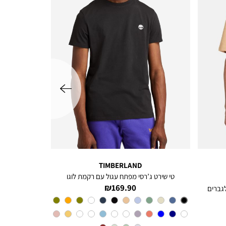
שמאלה
TIMBERLAND
טי שירט ג’רסי מפתח עגול עם רקמת לוגו
מחיר
169.90 ₪
מוצר
צבע
Black