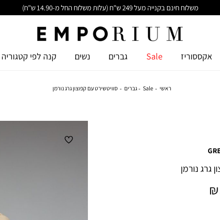
משלוח חינם בקנייה מעל 249 ש"ח (עלות משלוח החל מ-14.90 ש"ח)
אקססוריז
Sale
גברים
נשים
קנה לפי קטגוריה
ראשי
Sale
גברים
סוויטשירט עם קפוצון גרג נורמן
GR
ן גרג נורמן