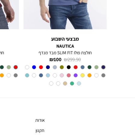
ימינה
מבצעי השבוע
NAUTICA
חולצת פולו SLIM FIT מבד מנדף
חולצת 
מחיר
מחיר
100 ₪
299.90 ₪
רגיל
מוצר
צבע
BLUE
INDIGO
אודות
תקנון