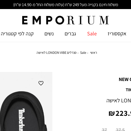
משלוח חינם בקנייה מעל 249 ש"ח (עלות משלוח החל מ-14.90 ש"ח)
אקססוריז
Sale
גברים
נשים
קנה לפי קטגוריה
ראשי
Sale
סנדלים LONDON VIBE לאישה
NEW 
TI
ר
223.9
ר
37
37.5