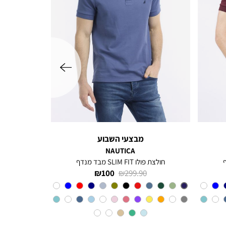
שמאלה
מבצעי השבוע
NAUTICA
חולצת פולו SLIM FIT מבד מנדף
מחיר
מחיר
100 ₪
299.90 ₪
רגיל
מוצר
צבע
BLUE
INDIGO