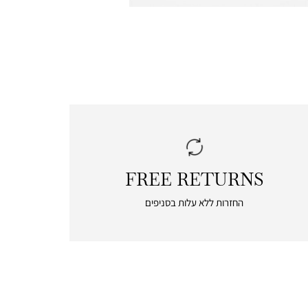
FREE RETURNS
|
free
החזרות ללא עלות בסניפים
returns
|
icon
with
frame
(19)