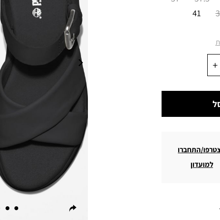
41
3
ת
ל
טרפו/התחברו
למועדון