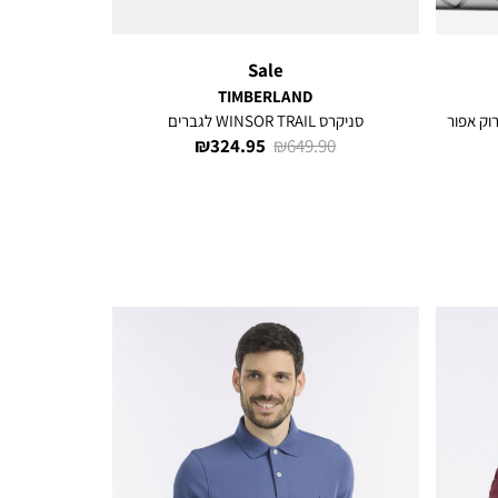
Sale
TIMBERLAND
סניקרס WINSOR TRAIL לגברים
מחיר
מחיר
324.95 ₪
649.90 ₪
רגיל
מוצר