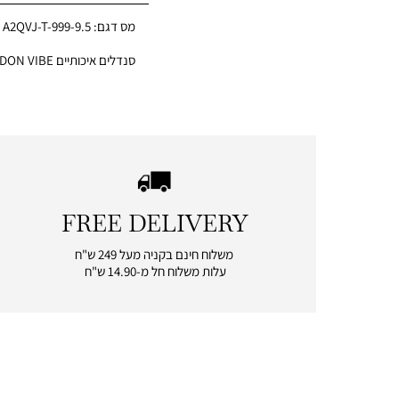
מס דגם:
A2QVJ-T-999-9.5
סנדלים איכותיים LONDON VIBE לנשים
FREE DELIVERY
|
free
משלוח חינם בקניה מעל 249 ש"ח
delivery
עלות משלוח חל מ-14.90 ש"ח
|
icon
with
frame
(19)