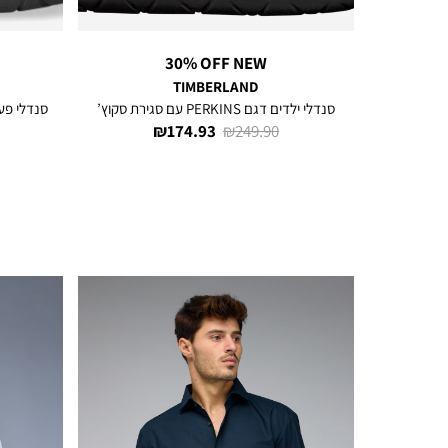
30% OFF NEW
TIMBERLAND
סנדלי ילדים דגם PERKINS עם סגירת סקוץ’
סנדלי פעוטות דגם NS
מחיר
מחיר
174.93 ₪
249.90 ₪
רגיל
מוצר