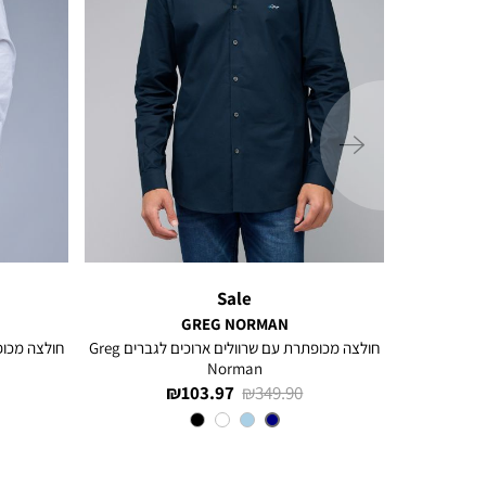
ימינה
Sale
GREG NORMAN
ם ארוכים
חולצה מכופתרת עם שרוולים ארוכים לגברים Greg
Norman
מחיר
מחיר
103.97 ₪
349.90 ₪
רגיל
מוצר
צבע
NAVY