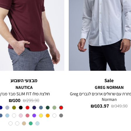
Sale
מבצעי השבוע
NAUTICA
GREG NORMAN
חולצה מכופתרת עם שרוולים ארוכים לגברים Greg
חולצת פולו SLIM FIT מבד מנדף
Norman
מחיר
מחיר
100 ₪
299.90 ₪
מחיר
מחיר
103.97 ₪
349.90 ₪
רגיל
מוצר
Red
צבע
רגיל
מוצר