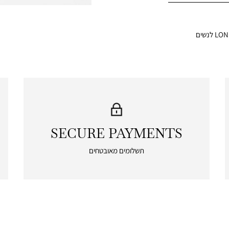
SECURE PAYMENTS
|
secure
תשלומים מאובטחים
payments
|
icon
with
frame
(19)