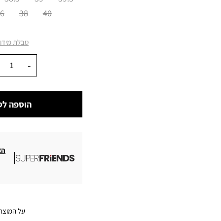
6
38
40
טבלת מידו
כמות
הוספה לס
הצ
על המוצר