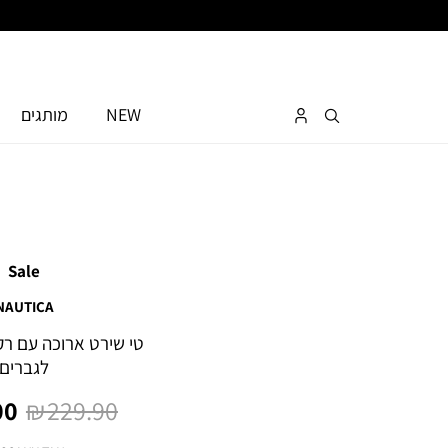
NEW
מותגים
Sale
NAUTICA
לגברים
מחיר
מח
0 ₪
229.90 ₪
רגיל
מו