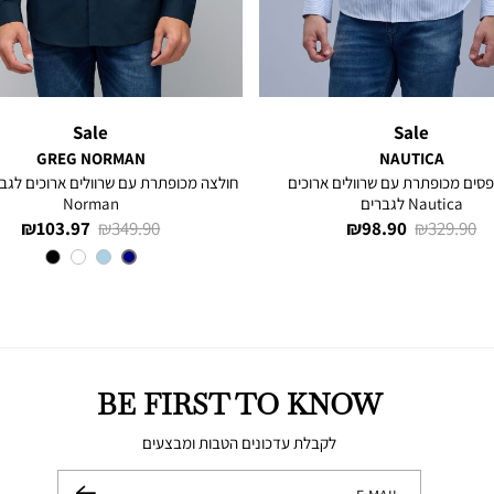
Sale
Sale
GREG NORMAN
NAUTICA
סים מכופתרת עם שרוולים ארוכים
Nautica לגברים
Norman
מחיר
מחיר
מחיר
מחיר
103.97 ₪
349.90 ₪
98.90 ₪
329.90 ₪
רגיל
מוצר
רגיל
מוצר
צבע
NAVY
BE FIRST TO KNOW
לקבלת עדכונים הטבות ומבצעים