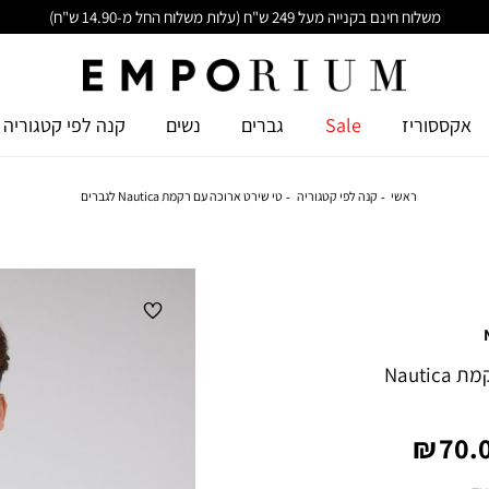
משלוח חינם בקנייה מעל 249 ש"ח (עלות משלוח החל מ-14.90 ש"ח)
אקססוריז
Sale
גברים
נשים
קנה לפי קטגוריה
ראשי
קנה לפי קטגוריה
טי שירט ארוכה עם רקמת Nautica לגברים
טי שירט ארוכה עם רקמת Nautica
יר
70.0
צר