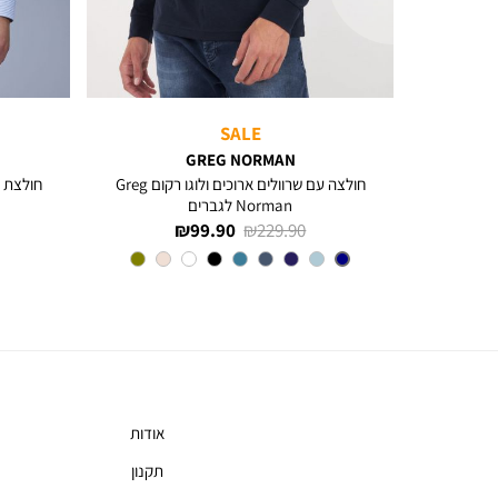
SALE
GREG NORMAN
חולצה עם שרוולים ארוכים ולוגו רקום Greg
חולצת פ
Norman לגברים
מחיר
מחיר
99.90 ₪
229.90 ₪
רגיל
מוצר
צבע
NAVY
אודות
תקנון