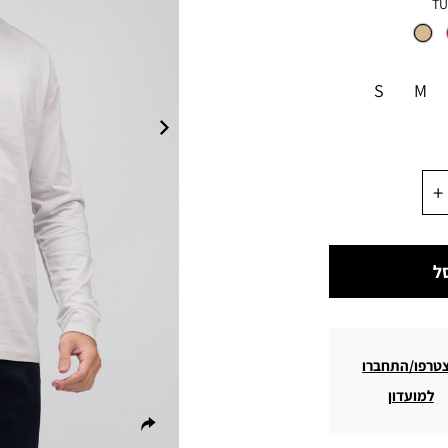
TU
S
M
ל
טרפו/התחברו
למועדון