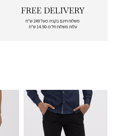
FREE DELIVERY
|
free
משלוח חינם בקניה מעל 249 ש"ח
delivery
עלות משלוח חל מ-14.90 ש"ח
|
icon
with
frame
(19)