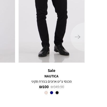
ימינה
Sale
NAUTICA
קיני
מכנסי צ’ינו ארוכים בגזרת סקיני
מחיר
מחיר
100 ₪
349.90 ₪
רגיל
מוצר
צבע
BLACK