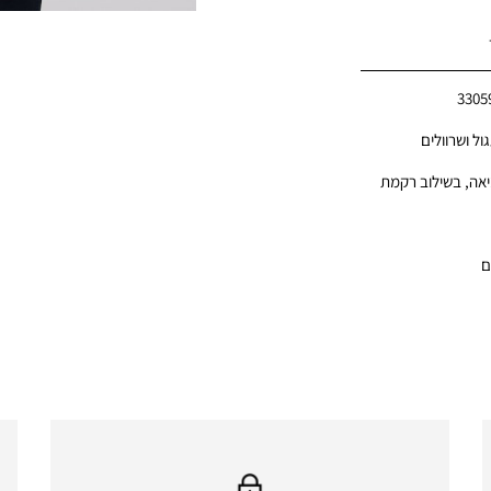
3305
ול ושרוולים
אה, בשילוב רקמת
ם