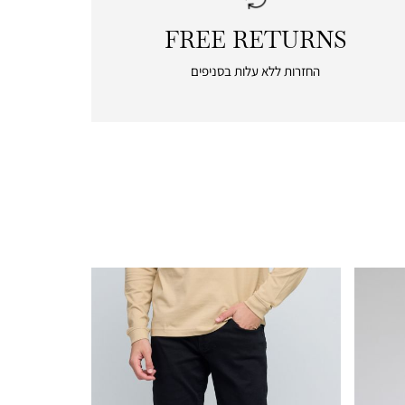
FREE RETURNS
|
free
החזרות ללא עלות בסניפים
returns
|
icon
with
frame
(19)