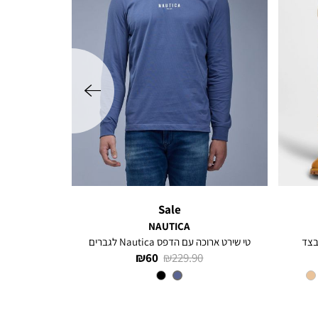
שמאלה
Sale
NAUTICA
בצד
טי שירט ארוכה עם הדפס Nautica לגברים
מחיר
מחיר
60 ₪
229.90 ₪
רגיל
מוצר
צבע
INDIGO