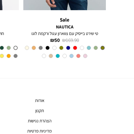
Sale
NAUTICA
חולצה מכופתרת עם שרוולים ארוכים לגברים Greg
טי שירט בייסיק עם צווארון עגול ורקמת לוגו
חולצת 
מחיר
מחיר
50 ₪
169.90 ₪
רגיל
מוצר
צבע
Olive
אודות
תקנון
הצהרת נגישות
מדיניות פרטיות