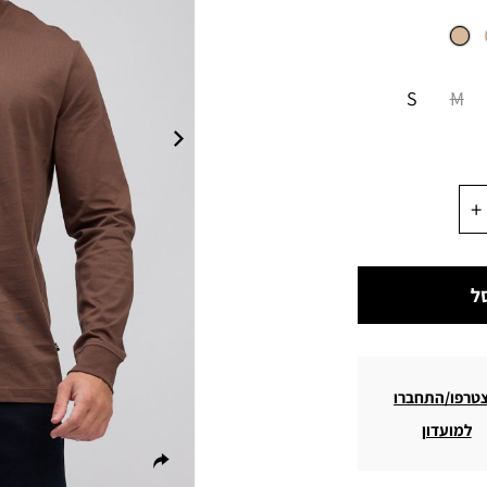
S
M
ל
טרפו/התחברו
למועדון