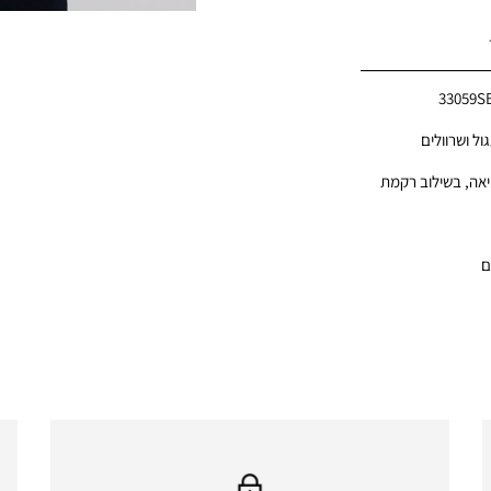
33059S
ול ושרוולים
אה, בשילוב רקמת
ם