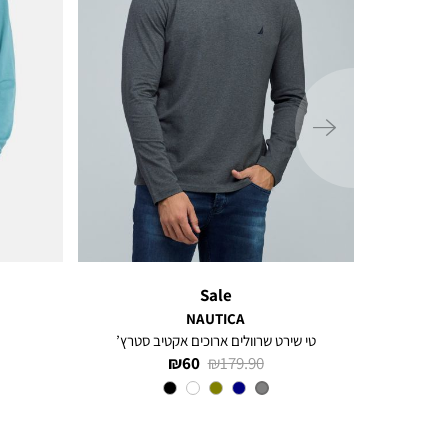
ימינה
Sale
NAUTICA
טי שירט שרוולים ארוכים אקטיב סטרץ’
מחיר
מחיר
60 ₪
179.90 ₪
רגיל
מוצר
צבע
CHARCOAL
HEATHER