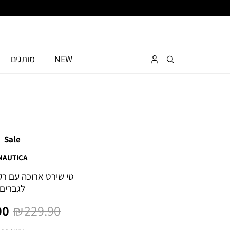
NEW
מותגים
Sale
NAUTICA
לגברים
מחיר
מח
0 ₪
229.90 ₪
רגיל
מו