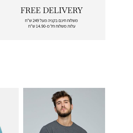
FREE DELIVERY
|
free
משלוח חינם בקניה מעל 249 ש"ח
delivery
עלות משלוח חל מ-14.90 ש"ח
|
icon
with
frame
(19)