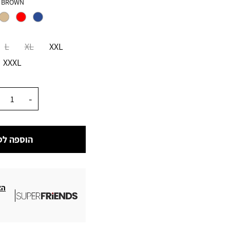
צבע
BROWN
מידה
L
XL
XXL
XXXL
כמות
הוספה לס
הצ