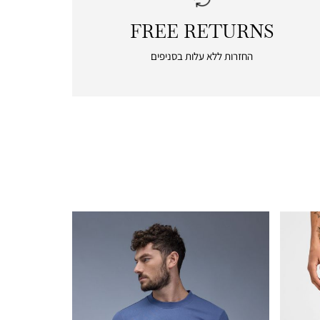
FREE RETURNS
|
free
החזרות ללא עלות בסניפים
returns
|
icon
with
frame
(19)