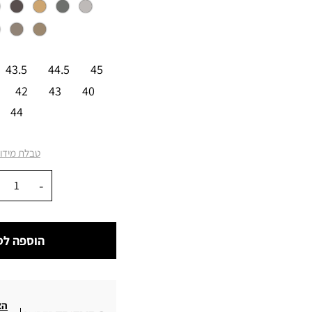
מידה
43.5
44.5
45
42
43
40
44
טבלת מידו
כמות
הוספה לס
הצ