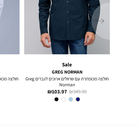
ימינה
Sale
GREG NORMAN
ם ארוכים
חולצה מכופתרת עם שרוולים ארוכים לגברים Greg
Norman
מחיר
מחיר
103.97 ₪
349.90 ₪
רגיל
מוצר
צבע
NAVY