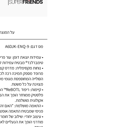
על המוצר
מס דגם:
A6DJK-ENQ-9
• עמידות יוצאת דופן: עור פרי
טימברלנד® מבטיח עמידות לא
• נוחות מקסימלית: מדרס קצף
מרופד מספק תמיכה רכה לכל 
הסולייה המחוספסת מגומי מע
מצוינת על כל משטח.
פלסטיק ממוחזר הופך את הנע
אקולוגית מושלמת.
• התאמה מושלמת: ”האם זה
פנימי שמבטיח התאמה אופטי
• עיצוב יחודי: שילוב של חומרי
מודרני הופך את הנעליים לאופ