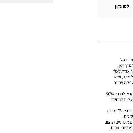
למועדון
מיום של
ורך זמן.
 אורתוליט®
צעד, ואילו
ניקה אחיזה
• קיימות: ריפוד ReBOTL™ המכיל לפחות 50%
ליים לבחירה
 מתאים?” מדרס
מלית.
ם איכותיים ועיצוב
נתיות ונוחות