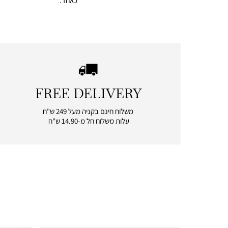
כאחד.
FREE DELIVERY
|
free
משלוח חינם בקניה מעל 249 ש"ח
delivery
עלות משלוח חל מ-14.90 ש"ח
|
icon
with
frame
(19)