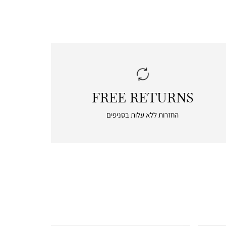
FREE RETURNS
|
free
החזרות ללא עלות בסניפים
returns
|
icon
with
frame
(19)