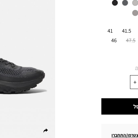
41
41.5
46
47.5
ת
ל
טרפו/התחברו