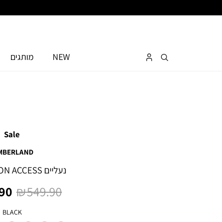
NEW
מותגים
Sale
MBERLAND
נעליים MOTION ACCESS לגבר
מחיר
מחי
0 ₪
549.90 ₪
רגיל
מוצ
צבע
BLACK