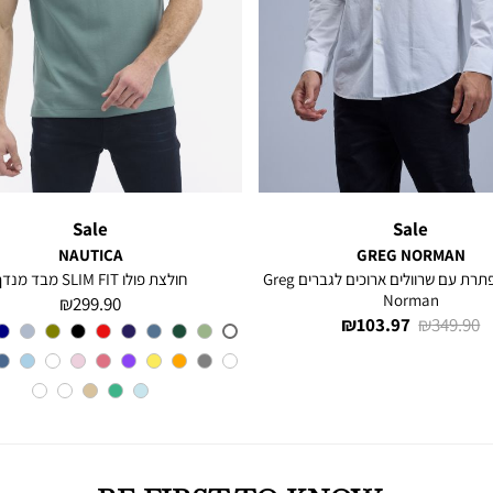
Sale
Sale
NAUTICA
GREG NORMAN
חולצה מכופתרת עם שרוולים ארוכים לגברים Greg
חולצת פולו SLIM FIT מבד מנדף
Norman
מחיר
299.90 ₪
מחיר
מחיר
103.97 ₪
349.90 ₪
מוצר
צבע
A6M
רגיל
מוצר