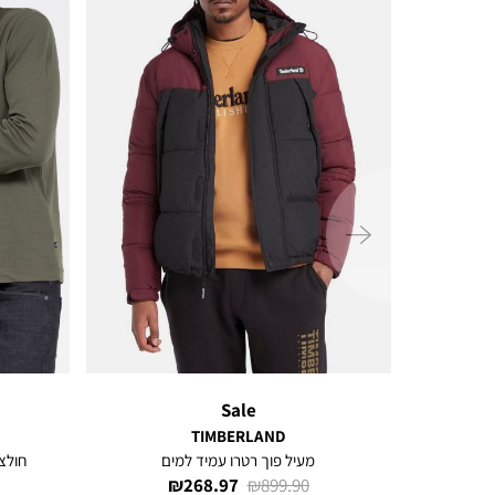
ימינה
Sale
TIMBERLAND
מעיל פוך רטרו עמיד למים
חולצת 
מחיר
מחיר
268.97 ₪
899.90 ₪