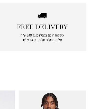
FREE DELIVERY
|
free
משלוח חינם בקניה מעל 249 ש"ח
delivery
עלות משלוח חל מ-14.90 ש"ח
|
icon
with
frame
(19)