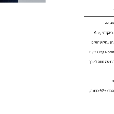
GN044
טי שירט לגברים מבית המותג היוקרתי Greg
ן עגול ושרוולים
עיצוב החולצה משלב לוגו Greg Norman רקום
תחושה נוחה לאורך
ם
הדוגמן לובש מידה M. הרכב הבד: 60% כותנה,