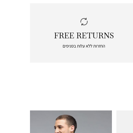
FREE RETURNS
|
free
החזרות ללא עלות בסניפים
returns
|
icon
with
frame
(19)