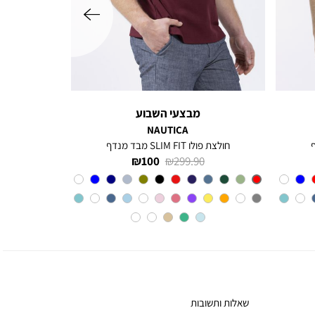
שמאלה
מבצעי השבוע
NAUTICA
חולצת פולו SLIM FIT מבד מנדף
מחיר
מחיר
100 ₪
299.90 ₪
רגיל
מוצר
Red
צבע
שאלות ותשובות