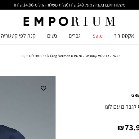
משלוח חינם בקנייה מעל 249 ש"ח (עלות משלוח החל מ-14.90 ש"ח)
אקססוריז
Sale
גברים
נשים
קנה לפי קטגוריה
ראשי
קנה לפי קטגוריה
טי שירט Greg Norman לגברים עם לוגו רקום
GR
טי שירט Greg Norman לגברים עם לוגו
יר
73.9
צר