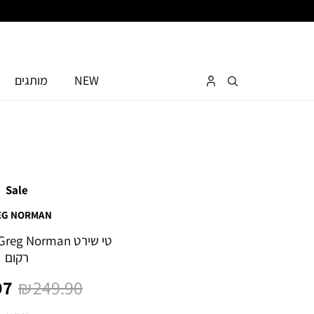
NEW
מותגים
Sale
EG NORMAN
רקום
מחיר
מח
7 ₪
249.90 ₪
רגיל
מו