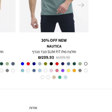
ימינה
30% OFF NEW
NAUTICA
חולצה מכופתרת עם שרוולים ארוכים לגברים Greg
חולצת פולו SLIM FIT מבד מנדף
חולצת 
מחיר
מחיר
209.93 ₪
299.90 ₪
רגיל
מוצר
צבע
A6M
אודות