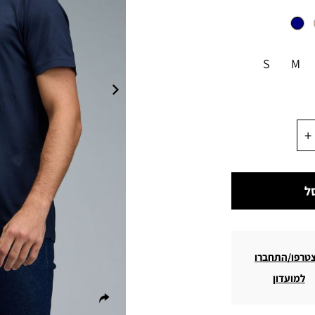
S
M
ל
טרפו/התחברו
למועדון