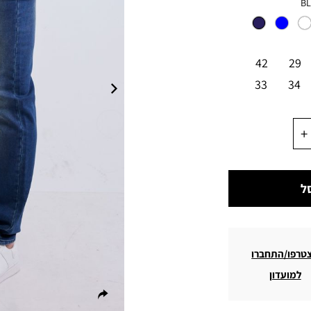
BL
42
29
33
34
ל
טרפו/התחברו
למועדון