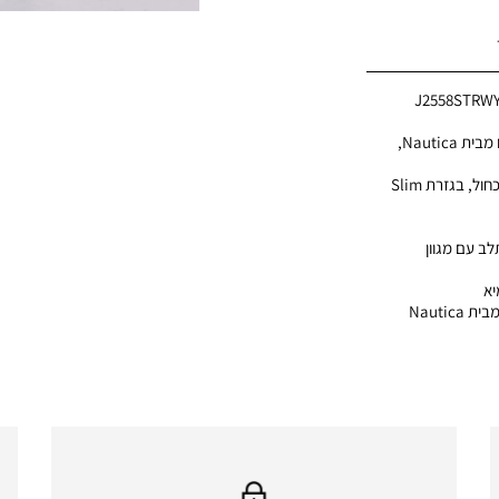
J2558STRWY
מכנסי ג’ינס איכותיים לגברים מבית Nautica,
מעוצבים בסגנון קלאסי בגוון כחול, בגזרת Slim
לב עם מגוון
יא
• איכות גבוהה – פריט יוקרתי מבית Nautica