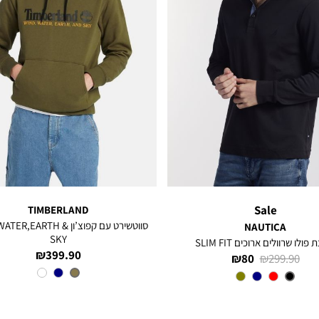
Sale
TIMBERLAND
סווטשירט עם קפוצ’ון ,EARTH
NAUTICA
SKY
פולו שרוולים ארוכים SLIM FIT
מחיר
399.90 ₪
מחיר
מחיר
80 ₪
299.90 ₪
מוצר
צבע
OLIVE
רגיל
מוצר
צבע
BLACK