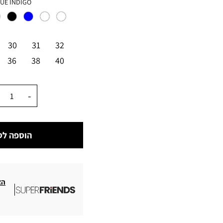
צבע
UE INDIGO
מידה
30
31
32
36
38
40
כמות
הוספה לס
הצ