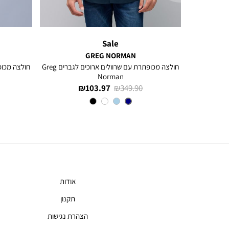
Sale
GREG NORMAN
חולצה עם שרוולים ארוכים ולוגו רקום Greg
חולצה מכופתרת עם שרוולים ארוכים לגברים Greg
Norman
מחיר
מחיר
103.97 ₪
349.90 ₪
רגיל
מוצר
צבע
NAVY
אודות
תקנון
הצהרת נגישות