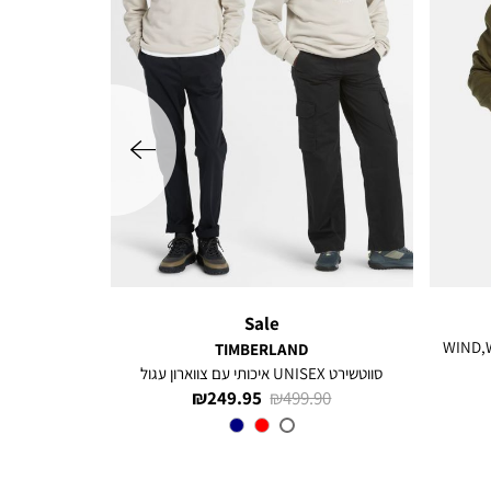
שמאלה
Sale
WIND,WATER &
TIMBERLAND
סווטשירט UNISEX איכותי עם צווארון עגול
מחיר
מחיר
249.95 ₪
499.90 ₪
רגיל
מוצר
CY2
צבע