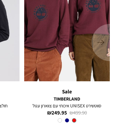
ימינה
Sale
TIMBERLAND
 סטרץ’
סווטשירט UNISEX איכותי עם צווארון עגול
חולצת 
מחיר
מחיר
249.95 ₪
499.90 ₪
רגיל
מוצר
Red
צבע