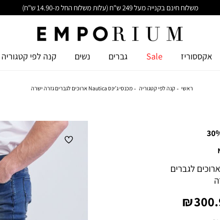
משלוח חינם בקנייה מעל 249 ש"ח (עלות משלוח החל מ-14.90 ש"ח)
אקססוריז
Sale
גברים
נשים
קנה לפי קטגוריה
ראשי
קנה לפי קטגוריה
מכנסי ג’ינס Nautica ארוכים לגברים גזרה ישרה
30
נסי ג’ינס Nautica ארוכים לגברים
ה
ר
300.9
ר