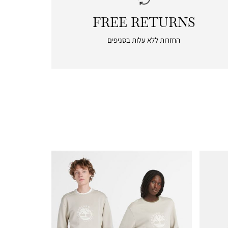
FREE RETURNS
|
free
החזרות ללא עלות בסניפים
returns
|
icon
with
frame
(19)