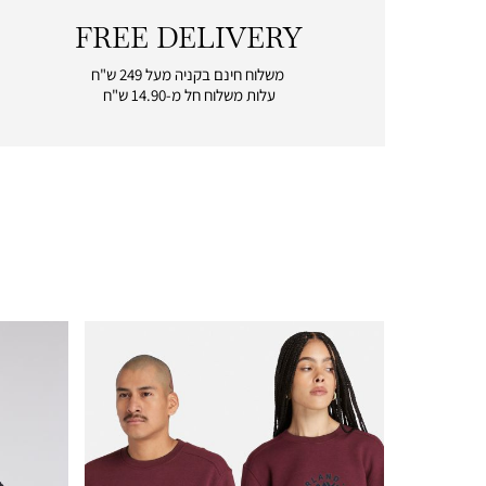
FREE DELIVERY
|
free
משלוח חינם בקניה מעל 249 ש"ח
delivery
עלות משלוח חל מ-14.90 ש"ח
|
icon
with
frame
(19)