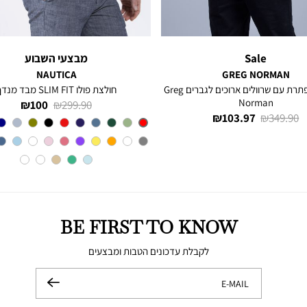
Sale
מבצעי השבוע
NAUTICA
GREG NORMAN
חולצה מכופתרת עם שרוולים ארוכים לגברים Greg
חולצת פולו SLIM FIT מבד מנדף
Norman
מחיר
מחיר
100 ₪
299.90 ₪
מחיר
מחיר
103.97 ₪
349.90 ₪
רגיל
מוצר
Red
צבע
רגיל
מוצר
BE FIRST TO KNOW
לקבלת עדכונים הטבות ומבצעים
E-MAIL
שלח