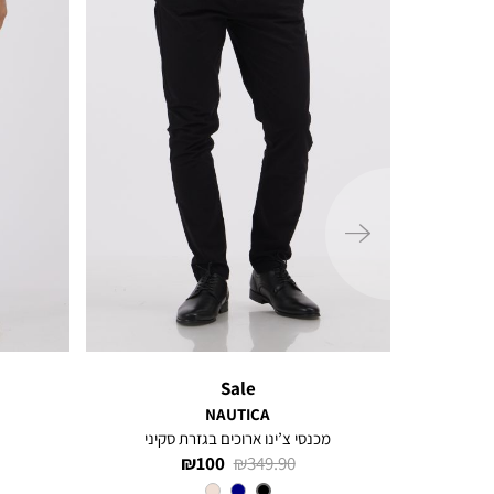
ימינה
Sale
NAUTICA
קיני
מכנסי צ’ינו ארוכים בגזרת סקיני
מחיר
מחיר
100 ₪
349.90 ₪
רגיל
מוצר
צבע
BLACK