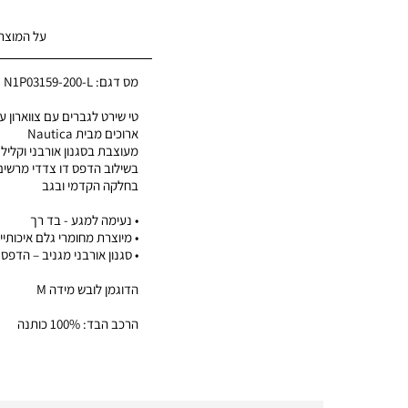
על המוצר
מס דגם:
N1P03159-200-L
טי שירט לגברים עם צווארון עג
ארוכים מבית Nautica
מעוצבת בסגנון אורבני וקליל
בשילוב הדפס דו צדדי מרשים 
בחלקה הקדמי ובגב
• נעימה למגע - בד רך
• מיוצרת מחומרי גלם איכותיי
• סגנון אורבני מגניב – הדפס י
הדוגמן לובש מידה M
הרכב הבד: 100% כותנה