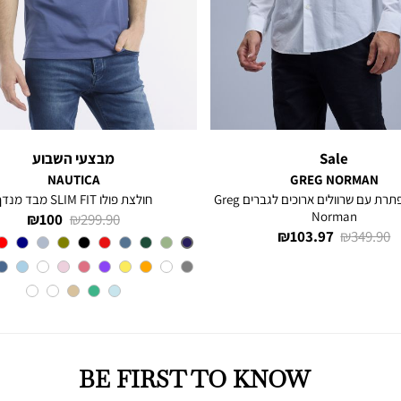
Sale
מבצעי השבוע
NAUTICA
GREG NORMAN
חולצה מכופתרת עם שרוולים ארוכים לגברים Greg
חולצת פולו SLIM FIT מבד מנדף
Norman
מחיר
מחיר
100 ₪
299.90 ₪
מחיר
מחיר
103.97 ₪
349.90 ₪
רגיל
מוצר
צבע
BLUE
רגיל
מוצר
INDIGO
BE FIRST TO KNOW