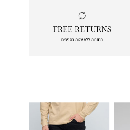
FREE RETURNS
|
free
החזרות ללא עלות בסניפים
returns
|
icon
with
frame
(19)