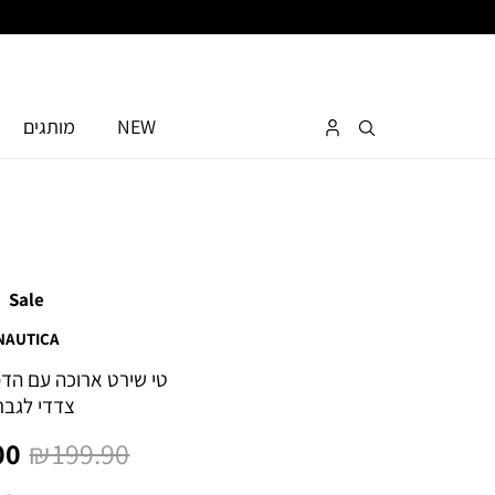
NEW
מותגים
Sale
NAUTICA
צדדי לגבר
מחיר
מח
0 ₪
199.90 ₪
רגיל
מו