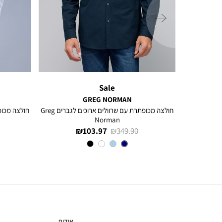
ימינה
Sale
GREG NORMAN
ם ארוכים
חולצה מכופתרת עם שרוולים ארוכים לגברים Greg
Norman
מחיר
מחיר
103.97 ₪
349.90 ₪
רגיל
מוצר
צבע
NAVY
אודות