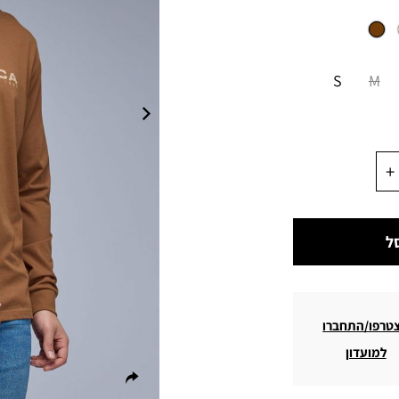
S
M
ל
טרפו/התחברו
למועדון