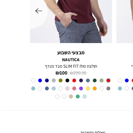
שמאלה
מבצעי השבוע
NAUTICA
חולצת פולו SLIM FIT מבד מנדף
מחיר
מחיר
100 ₪
299.90 ₪
רגיל
מוצר
Red
צבע
שאלות ותשובות