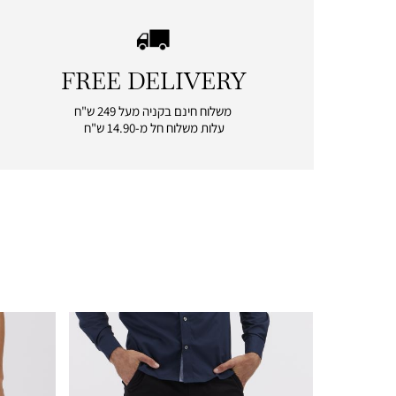
FREE DELIVERY
|
free
משלוח חינם בקניה מעל 249 ש"ח
delivery
עלות משלוח חל מ-14.90 ש"ח
|
icon
with
frame
(19)