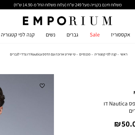
משלוח חינם בקנייה מעל 249 ש"ח (עלות משלוח החל מ-14.90 ש"ח)
אקססוריז
Sale
גברים
נשים
קנה לפי קטגוריה
ראשי
קנה לפי קטגוריה
מכנסיים
טי שירט ארוכה עם הדפס Nautica דו צדדי לגברים
טי שירט ארוכה עם הדפס Nautica דו
ים
יר
50.0
צר