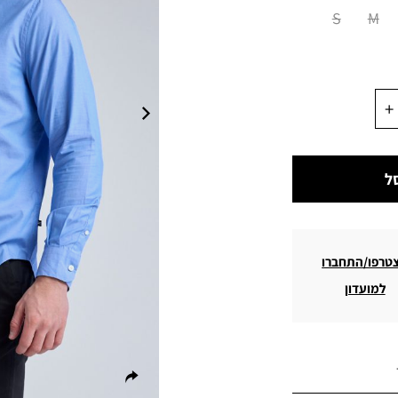
S
M
ל
טרפו/התחברו
למועדון