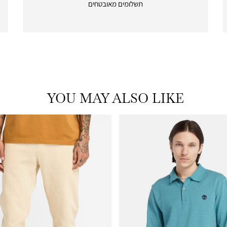
תשלומים מאובטחים
payments
|
icon
with
frame
(19)
YOU MAY ALSO LIKE