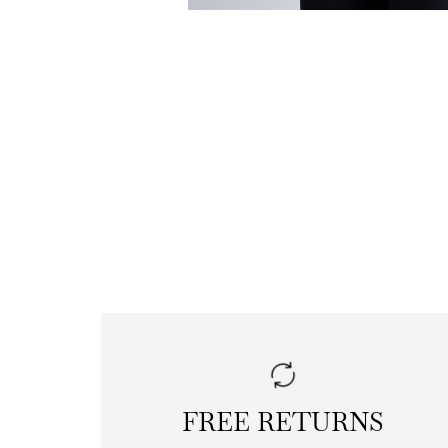
FREE RETURNS
|
free