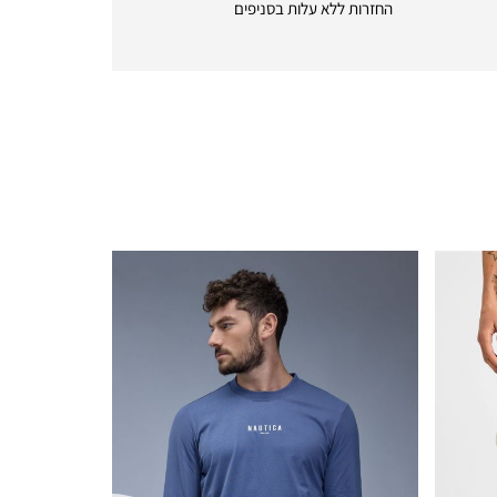
החזרות ללא עלות בסניפים
returns
|
icon
with
frame
(19)