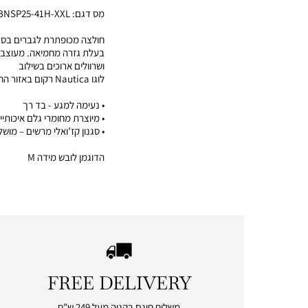
מס דגם:
BNSP25-41H-XXL
חולצה מכופתרת לגברים בסגנ
בעלת גזרה מחמיאה. מעוצבת 
ושרוולים ארוכים בשילוב
לוגו Nautica רקום באזור החזה
• נעימה למגע - בד רך
• מיוצרת מחומרי גלם איכותיי
• סגנון קז’ואלי מרשים – מוש
הדוגמן לובש מידה M
FREE DELIVERY
|
free
משלוח חינם בקניה מעל 249 ש"ח