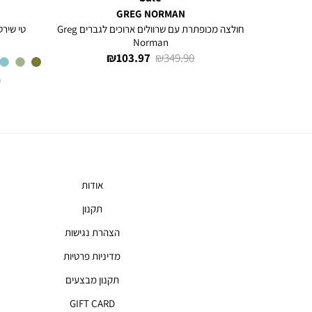
GREG NORMAN
חולצה מכופתרת עם שרוולים ארוכים לגברים Greg
חולצה מכופתרת עם שרוולים ארוכים לגברים Greg
טי שירט
Norman
מחיר
מחיר
103.97 ₪
349.90 ₪
רגיל
מוצר
אודות
תקנון
הצהרת נגישות
מדיניות פרטיות
תקנון מבצעים
GIFT CARD