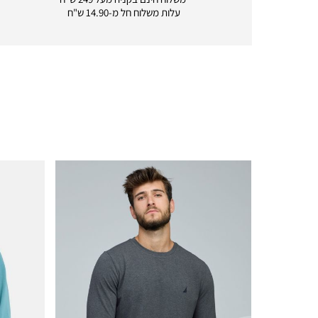
delivery
עלות משלוח חל מ-14.90 ש"ח
|
icon
with
frame
(19)