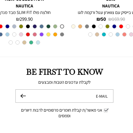
NAUTICA
NAUTICA
 בייסיק עם צווארון עגול ורקמת לוגו
חולצת פולו SLIM FIT מבד מנדף
מחיר
מחיר
מחיר
299.90 ₪
50 ₪
169.90 ₪
רגיל
מוצר
מוצר
צבע
Olive
צבע
A6M
BE FIRST TO KNOW
לקבלת עדכונים הטבות ומבצעים
E-MAIL
שלח
אני מאשר/ת קבלת חומרים פרסומיים לרבות דיוורים
וסמסים