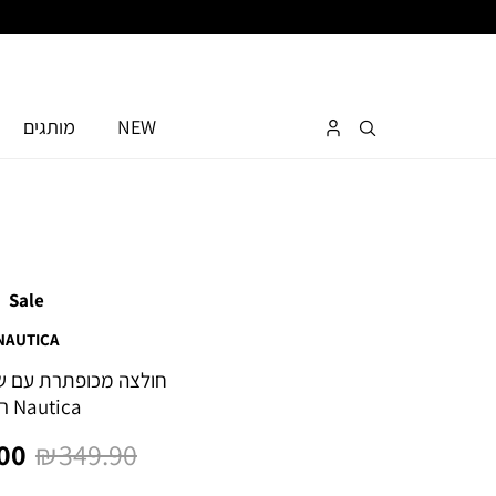
NEW
מותגים
Sale
NAUTICA
חולצה מכופתרת עם שרו
Nautica רקום
מחיר
מח
0 ₪
349.90 ₪
רגיל
מו