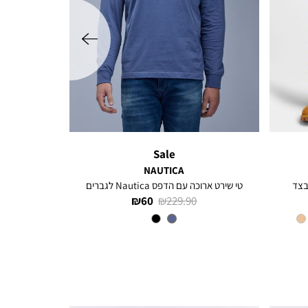
שמאלה
Sale
NAUTICA
בצד
טי שירט ארוכה עם הדפס Nautica לגברים
מחיר
מחיר
60 ₪
229.90 ₪
רגיל
מוצר
צבע
INDIGO