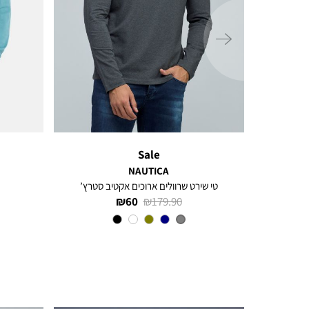
ימינה
Sale
NAUTICA
טי שירט שרוולים ארוכים אקטיב סטרץ’
מחיר
מחיר
60 ₪
179.90 ₪
רגיל
מוצר
צבע
CHARCOAL
HEATHER