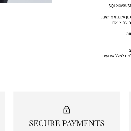
SQL2605WS
ון אלגנטי מרשים,
עם צווארון
ם
למת לשלל אירועים
SECURE PAYMENTS
|
secure