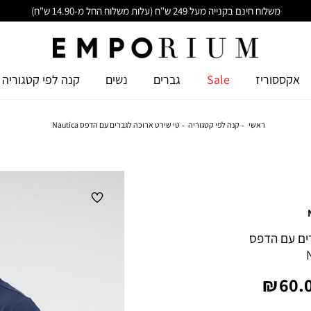
משלוח חינם בקנייה מעל 249 ש"ח (עלות משלוח החל מ-14.90 ש"ח)
אקססוריז
Sale
גברים
נשים
קנה לפי קטגוריה
ראשי
קנה לפי קטגוריה
טי שירט ארוכה לגברים עם הדפס Nautica
רים עם הדפס
יר
60.0
צר