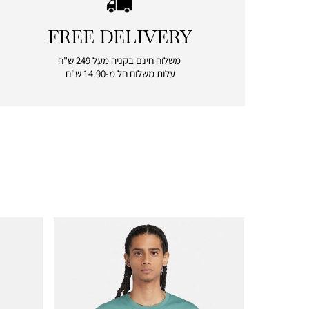
FREE DELIVERY
|
free
משלוח חינם בקניה מעל 249 ש"ח
delivery
עלות משלוח חל מ-14.90 ש"ח
|
icon
with
frame
(19)