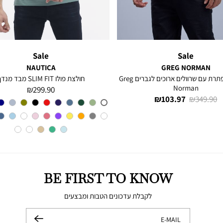
Sale
Sale
NAUTICA
GREG NORMAN
חולצה מכופתרת עם שרוולים ארוכים לגברים Greg
חולצת פולו SLIM FIT מבד מנדף
Norman
מחיר
299.90 ₪
מחיר
מחיר
103.97 ₪
349.90 ₪
מוצר
צבע
A6M
רגיל
מוצר
BE FIRST TO KNOW
לקבלת עדכונים הטבות ומבצעים
E-MAIL