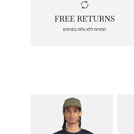
FREE RETURNS
|
free
החזרות ללא עלות בסניפים
returns
|
icon
with
frame
(19)