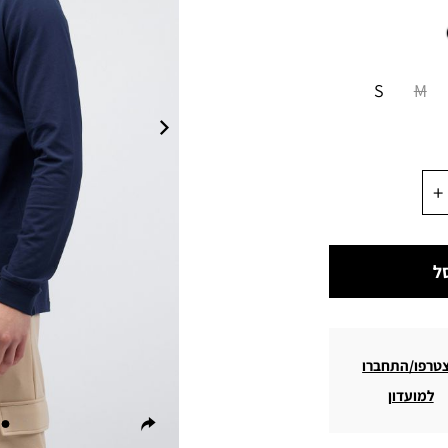
S
M
ל
טרפו/התחברו
למועדון