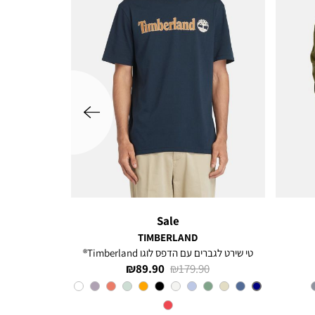
שמאלה
Sale
TIMBERLAND
טי שירט לגברים עם הדפס לוגו Timberland®
מחיר
מחיר
89.90 ₪
179.90 ₪
רגיל
מוצר
צבע
Navy