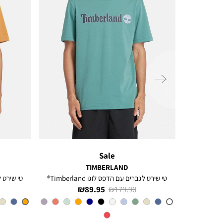
ימינה
Sale
TIMBERLAND
ל
טי שירט לגברים עם הדפס לוגו Timberland®
טי שירט לגב
מחיר
מחיר
89.95 ₪
179.90 ₪
רגיל
מוצר
CL6
צבע