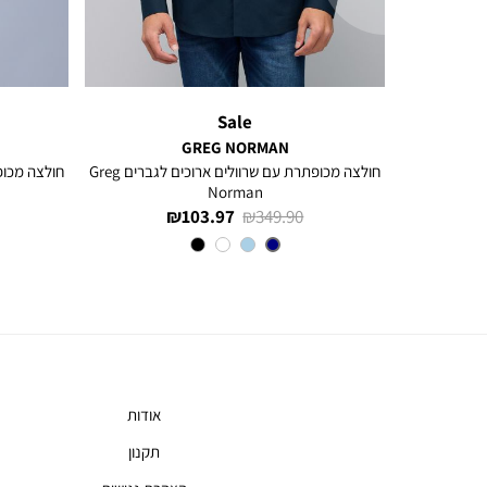
Sale
GREG NORMAN
ם ארוכים
חולצה מכופתרת עם שרוולים ארוכים לגברים Greg
Norman
מחיר
מחיר
103.97 ₪
349.90 ₪
רגיל
מוצר
צבע
NAVY
אודות
תקנון