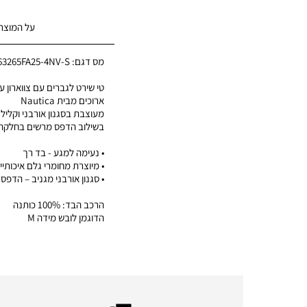
על המוצר
מס דגם:
63265FA25-4NV-S
טי שירט לגברים עם צווארון עג
ארוכים מבית Nautica
מעוצבת בסגנון אורבני וקליל
בשילוב הדפס מרשים בחלקה
• נעימה למגע - בד רך
• מיוצרת מחומרי גלם איכותיי
• סגנון אורבני מגניב – הדפס י
הרכב הבד: 100% כותנה
הדוגמן לובש מידה M