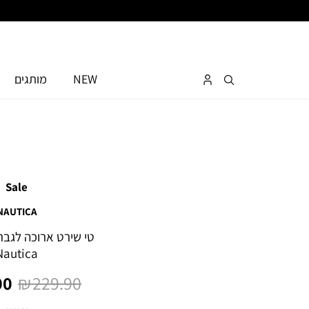
NEW
מותגים
Sale
NAUTICA
טי שירט ארוכה לגב
Nautica
מחיר
מח
0 ₪
229.90 ₪
רגיל
מו