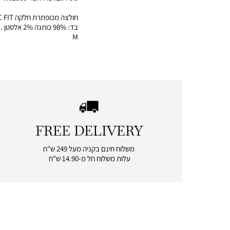
בד: 98% כותנה
M
FREE DELIVERY
|
free
משלוח חינם בקניה מעל 249 ש"ח
delivery
עלות משלוח חל מ-14.90 ש"ח
|
icon
with
frame
(19)