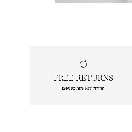
FREE RETURNS
|
free
החזרות ללא עלות בסניפים
returns
|
icon
with
frame
(19)