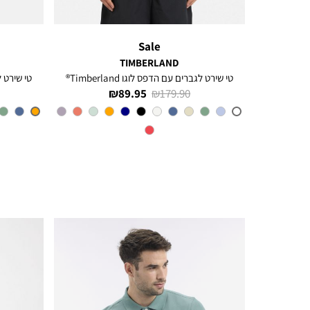
Sale
TIMBERLAND
ל
טי שירט לגברים עם הדפס לוגו Timberland®
טי שירט לגב
מחיר
מחיר
89.95 ₪
179.90 ₪
רגיל
מוצר
CL6
צבע