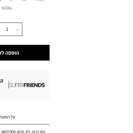
XXXL
כמות
הוספה לס
הצ
על המוצר
מס דגם:
W01900-41H-XS