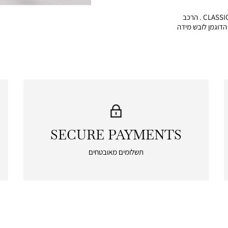
חולצה מכופתרת חלקה CLASSIC FIT . הרכב
 2% אלסטן . הדוגמן לובש מידה
SECURE PAYMENTS
|
secure
תשלומים מאובטחים
payments
|
icon
with
frame
(19)