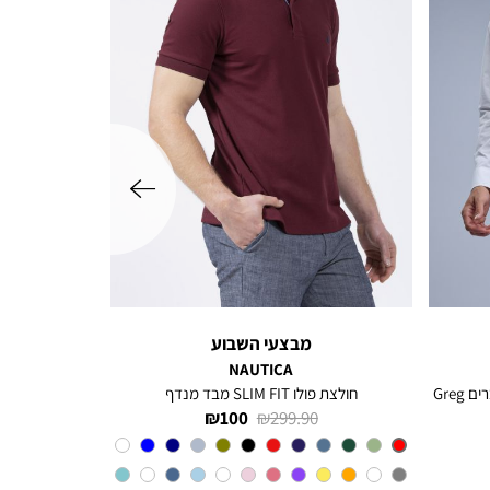
שמאלה
מבצעי השבוע
NAUTICA
חולצה מכופתרת עם שרוולים ארוכים לגברים Greg
חולצת פולו SLIM FIT מבד מנדף
מחיר
מחיר
100 ₪
299.90 ₪
רגיל
מוצר
Red
צבע