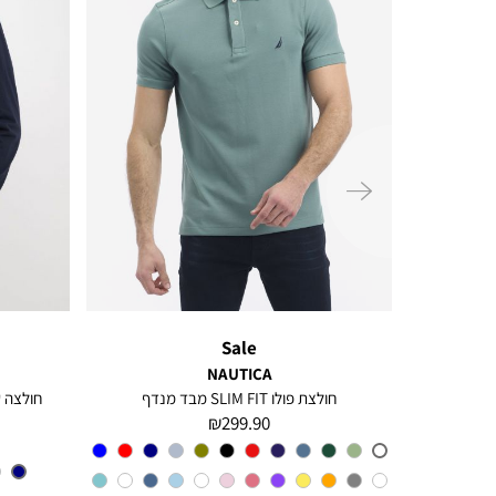
ימינה
Sale
NAUTICA
רקמת לוגו
חולצת פולו SLIM FIT מבד מנדף
מחיר
299.90 ₪
מוצר
צבע
A6M