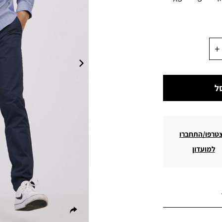
ל
טרפו/התחברו
למועדון