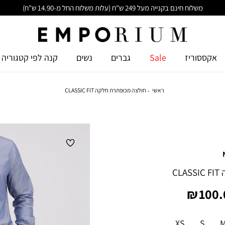
משלוח חינם בקנייה מעל 249 ש"ח (עלות משלוח החל מ-14.90 ש"ח)
אקססוריז
Sale
גברים
נשים
קנה לפי קטגוריה
ראשי
חולצה מכופתרת חלקה CLASSIC FIT
C
יר
100.0
צר
XS
S