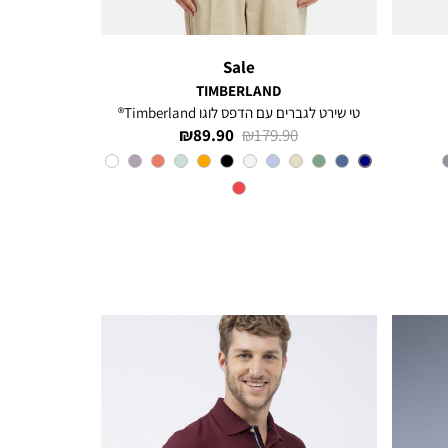
Sale
TIMBERLAND
טי שירט לגברים עם הדפס לוגו Timberland®
מחיר
מחיר
89.90 ₪
179.90 ₪
רגיל
מוצר
צבע
Navy