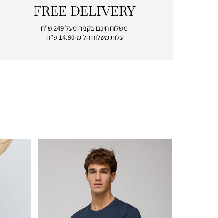
FREE DELIVERY
|
free
משלוח חינם בקניה מעל 249 ש"ח
delivery
עלות משלוח חל מ-14.90 ש"ח
|
icon
with
frame
(19)