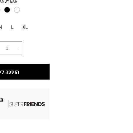
צבע
ANDY BAR
מידה
M
L
XL
כמות
הוספה לס
הצ