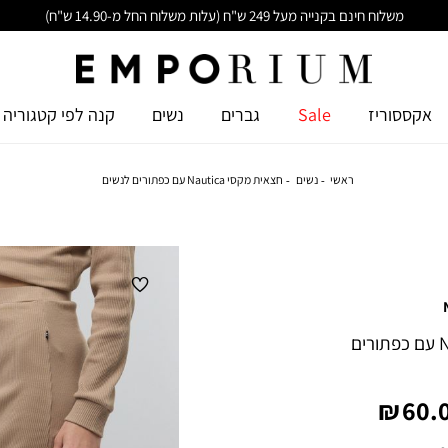
משלוח חינם בקנייה מעל 249 ש"ח (עלות משלוח החל מ-14.90 ש"ח)
אקססוריז
Sale
גברים
נשים
קנה לפי קטגוריה
ראשי
נשים
חצאית מקסי Nautica עם כפתורים לנשים
חצאית מקסי Nautica עם כפתורים
יר
60.0
צר