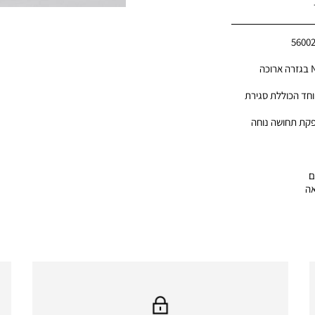
5600
חצאית לנשים מבית Nautica בגזרה ארוכה
חד הכוללת סגירת
פקת תחושה נוחה
ם
אה