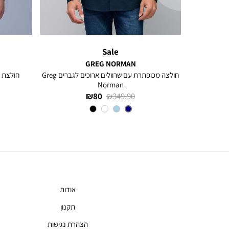
Sale
GREG NORMAN
חולצה עם שרוולים ארוכים ולוגו רקום Greg
חולצה מכופתרת עם שרוולים ארוכים לגברים Greg
חולצת פ
Norman
מחיר
מחיר
80 ₪
349.90 ₪
רגיל
מוצר
צבע
NAVY
אודות
תקנון
הצהרת נגישות