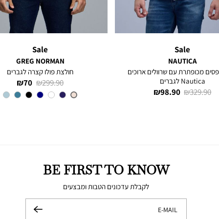
Sale
Sale
GREG NORMAN
NAUTICA
סים מכופתרת עם שרוולים ארוכים
חולצת פולו קצרה לגברים
Nautica לגברים
מחיר
מחיר
70 ₪
299.90 ₪
מחיר
מחיר
98.90 ₪
329.90 ₪
רגיל
מוצר
צבע
SANDY
רגיל
מוצר
BAR
BE FIRST TO KNOW
לקבלת עדכונים הטבות ומבצעים
E-MAIL
שלח