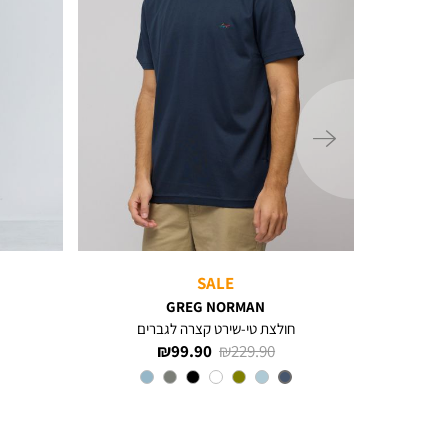
ימינה
SALE
GREG NORMAN
Mill עם צווארון ולוגו רקום
חולצת טי-שירט קצרה לגברים
מחיר
מחיר
99.90 ₪
229.90 ₪
רגיל
מוצר
צבע
IRON