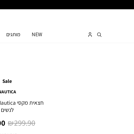
NEW
מותגים
Sale
NAUTICA
לנשים
מחיר
מח
0 ₪
299.90 ₪
רגיל
מו