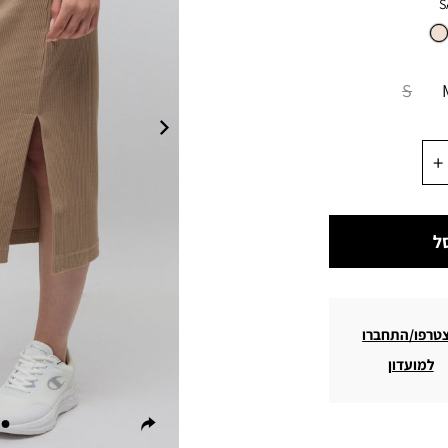
S
S
ל
טרפו/התחברו
למועדון