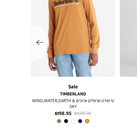
שמאלה
Sale
TIMBERLAND
טי שירט שרוולים ארוכים WIND,WATER,EARTH &
SKY
מחיר
מחיר
98.95 ₪
199.90 ₪
רגיל
מוצר
צבע
Orange