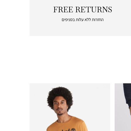
FREE RETURNS
|
free
החזרות ללא עלות בסניפים
returns
|
icon
with
frame
(19)