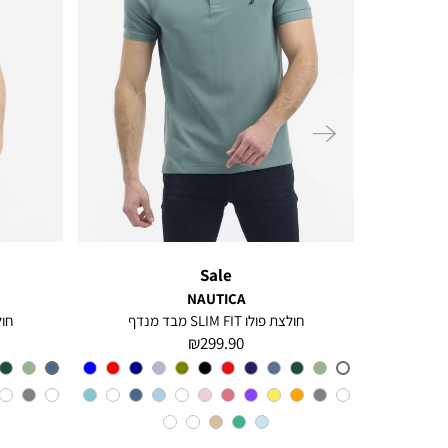
ימינה
Sale
NAUTICA
חולצה מכופתרת עם שרוולים ארוכים לגברים Greg
חולצת פולו SLIM FIT מבד מנדף
חולצת 
מחיר
299.90 ₪
מוצר
צבע
A6M