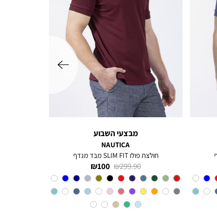
שמאלה
מבצעי השבוע
NAUTICA
חולצת פולו SLIM FIT מבד מנדף
מחיר
מחיר
100 ₪
299.90 ₪
רגיל
מוצר
Red
צבע