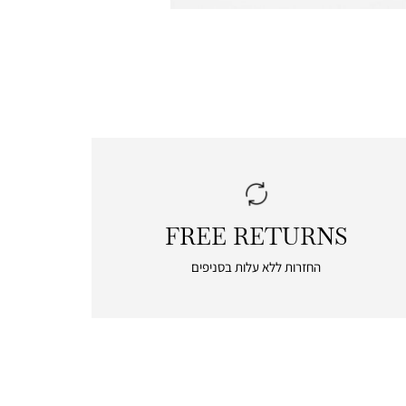
FREE RETURNS
|
free
החזרות ללא עלות בסניפים
returns
|
icon
with
frame
(19)