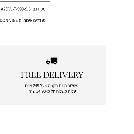
מס דגם:
A2QVJ-T-999-9.5
סנדלים איכותיים LONDON VIBE לנשים
FREE DELIVERY
|
free
משלוח חינם בקניה מעל 249 ש"ח
delivery
עלות משלוח חל מ-14.90 ש"ח
|
icon
with
frame
(19)