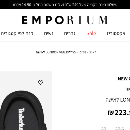
משלוח חינם בקנייה מעל 249 ש"ח (עלות משלוח החל מ-14.90 ש"ח)
אקססוריז
Sale
גברים
נשים
קנה לפי קטגוריה
ראשי
נשים
סנדלים LONDON VIBE לאישה
NEW 
TI
ר
223.9
ר
37
37.5