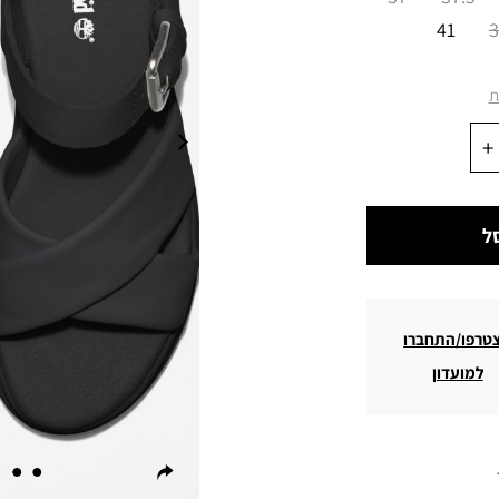
41
3
ת
ל
טרפו/התחברו
למועדון