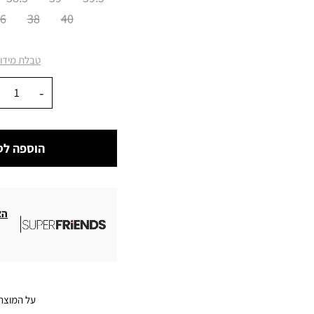
6
38
40
טבלת מידו
כמות
הוספה לס
הצ
על המוצר