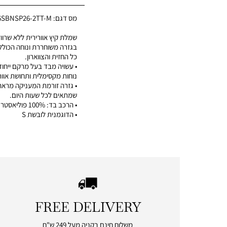
מס דגם:
6SBNSP26-2TT-M
שמלת קיץ אוורירית ללא שרוו
בגזרה משוחררת ונוחה הכולל
כל החזית והצווארון.
• עשויה מבד בעל מרקם ייחוד
נוחות מקסימלית ותחושת אוור
• גזרה זורמת המעניקה מראה
שמתאים לכל שעות היום.
• הרכב בד: 100% פוליאסטר
• הדוגמנית לובשת S
FREE DELIVERY
|
free
משלוח חינם בקניה מעל 249 ש"ח