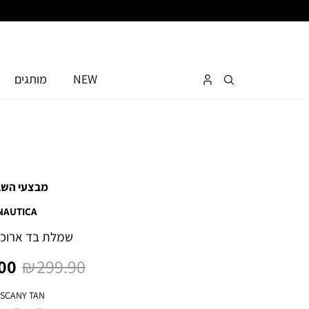
NEW
מותגים
מבצעי השב
NAUTICA
שמלת בד ארוכה
מחיר
מח
0 ₪
299.90 ₪
רגיל
מו
צבע
SCANY TAN