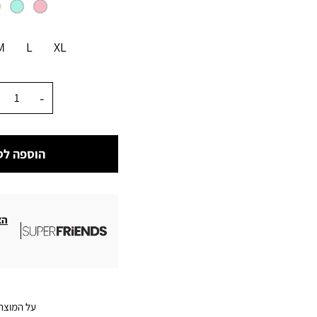
מידה
M
L
XL
כמות
הוספה לס
הצ
על המוצר