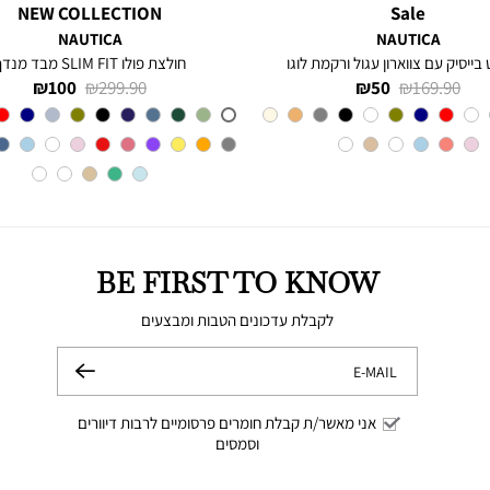
NEW COLLECTION
Sale
NAUTICA
NAUTICA
 בייסיק עם צווארון עגול ורקמת לוגו
חולצת פולו SLIM FIT מבד מנדף
מחיר
מחיר
מחיר
מחיר
100 ₪
299.90 ₪
50 ₪
169.90 ₪
רגיל
מוצר
רגיל
מוצר
צבע
Olive
צבע
A6M
BE FIRST TO KNOW
לקבלת עדכונים הטבות ומבצעים
E-MAIL
שלח
אני מאשר/ת קבלת חומרים פרסומיים לרבות דיוורים
וסמסים