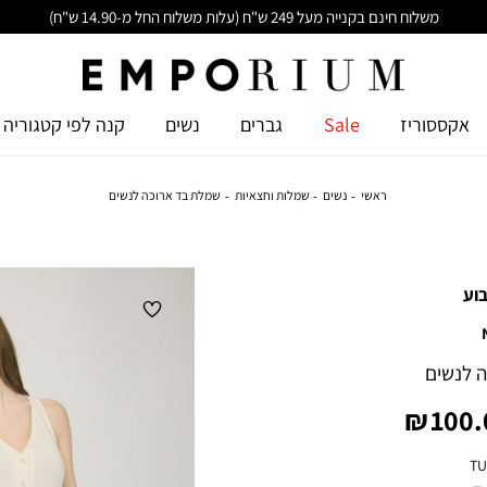
משלוח חינם בקנייה מעל 249 ש"ח (עלות משלוח החל מ-14.90 ש"ח)
אקססוריז
Sale
גברים
נשים
קנה לפי קטגוריה
ראשי
נשים
שמלות וחצאיות
שמלת בד ארוכה לנשים
וע
 לנשים
יר
100.0
צר
TU