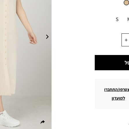
S
ל
טרפו/התחברו
למועדון