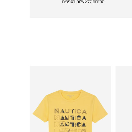
החזרות ללא עלות בסניפים
returns
|
icon
with
frame
(19)