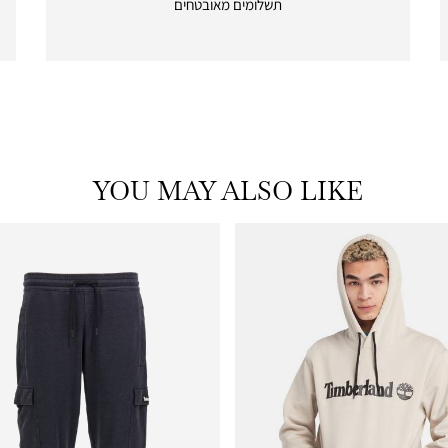
תשלומים מאובטחים
payments
|
icon
with
frame
(19)
YOU MAY ALSO LIKE