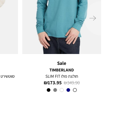
ימינה
Sale
TIMBERLAND
 סטרץ’
חולצת פולו SLIM FIT
מחיר
מחיר
173.95 ₪
349.90 ₪
רגיל
מוצר
C
צבע
LIGHT
BLUE