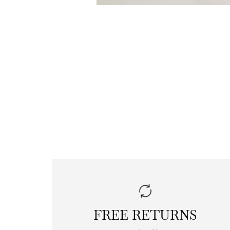
FREE RETURNS
|
free