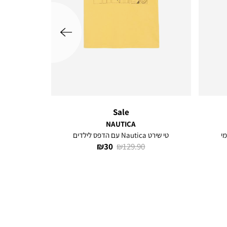
שמאלה
Sale
NAUTICA
מי
טי שירט Nautica עם הדפס לילדים
מחיר
מחיר
30 ₪
129.90 ₪
רגיל
מוצר