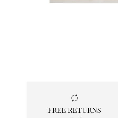
FREE RETURNS
|
free