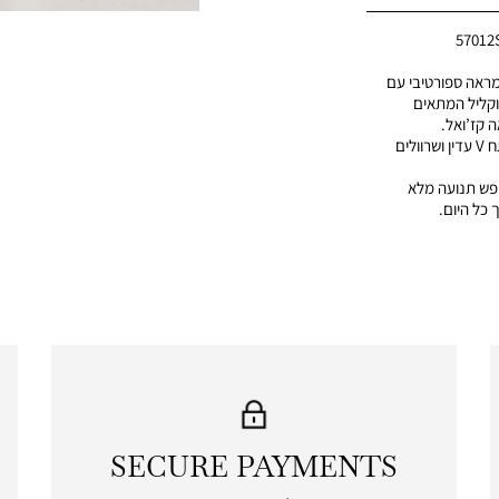
57012
ראה ספורטיבי עם
 וקליל המתאים
ה קז’ואל.
• צווארון פולו מעוצב עם מפתח V עדין ושרוולים
ופש תנועה מלא
 כל היום.
SECURE PAYMENTS
|
secure