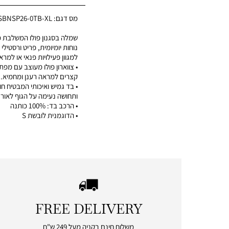
מס דגם:
SBNSP26-0TB-XL
שמלה בסגנון פולו המשלבת מ
נוחות יומיומית, פריט ורסטילי
למגוון פעילויות פנאי או למרא
קצרים למראה רענן ומחמיא.
• בד גמיש ואיכותי המבטיח ח
ותחושה נעימה על הגוף לאורך
• הרכב בד: 100% כותנה
• הדוגמנית לובשת S
FREE DELIVERY
|
free
משלוח חינם בקניה מעל 249 ש"ח