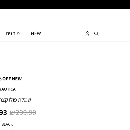
NEW
מותגים
% OFF NEW
NAUTICA
שמלת פולו קצר
מחיר
מחי
3 ₪
299.90 ₪
רגיל
מוצ
צבע
BLACK