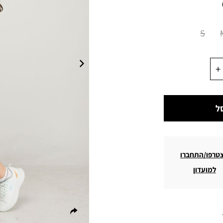
S
ל
טרפו/התחברו
למועדון