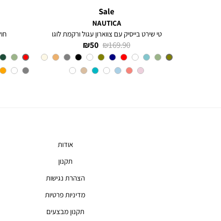
Sale
NAUTICA
חולצה מכופתרת עם שרוולים ארוכים לגברים Greg
טי שירט בייסיק עם צווארון עגול ורקמת לוגו
חולצת 
מחיר
מחיר
50 ₪
169.90 ₪
רגיל
מוצר
צבע
Olive
אודות
תקנון
הצהרת נגישות
מדיניות פרטיות
תקנון מבצעים