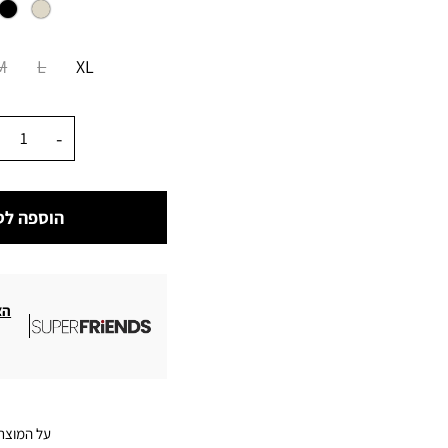
מידה
M
L
XL
כמות
הוספה לס
הצ
על המוצר