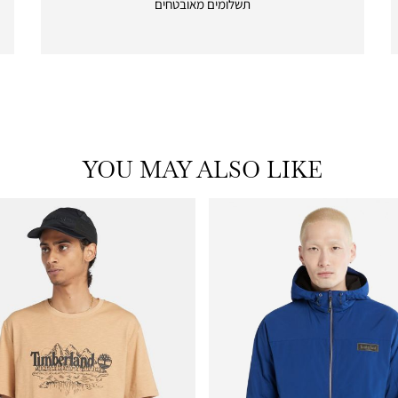
תשלומים מאובטחים
payments
|
icon
with
frame
(19)
YOU MAY ALSO LIKE