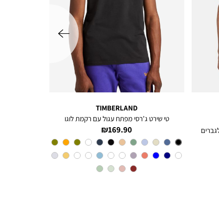
שמאלה
TIMBERLAND
טי שירט ג’רסי מפתח עגול עם רקמת לוגו
מחיר
169.90 ₪
מוצר
צבע
Black