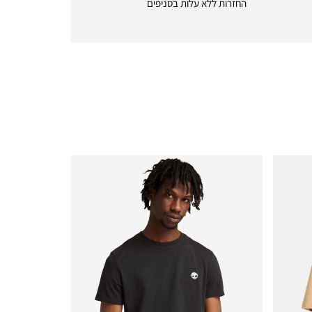
החזרות ללא עלות בסניפים
returns
|
icon
with
frame
(19)