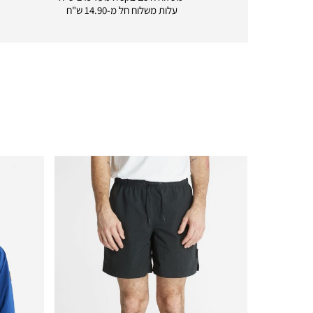
delivery
עלות משלוח חל מ-14.90 ש"ח
|
icon
with
frame
(19)