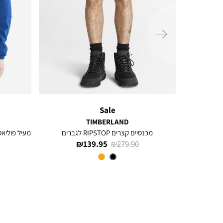
ימינה
Sale
TIMBERLAND
מכנסיים קצרים RIPSTOP לגברים
מעיל פוליאס
מחיר
מחיר
139.95 ₪
279.90 ₪
רגיל
מוצר
צבע
Black