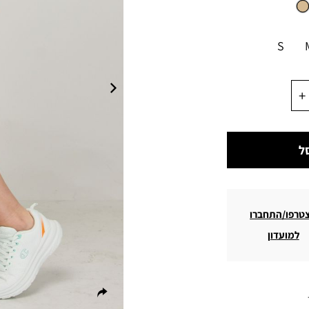
S
ל
טרפו/התחברו
למועדון