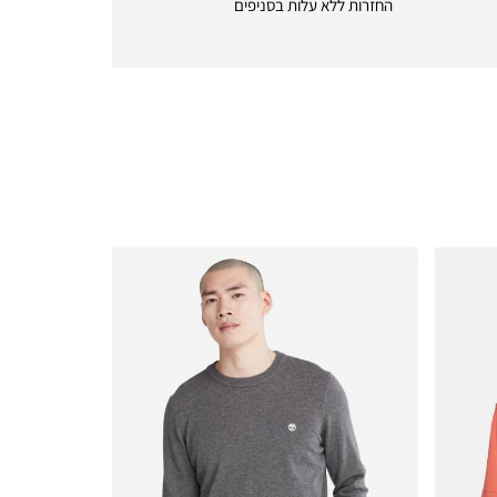
החזרות ללא עלות בסניפים
returns
|
icon
with
frame
(19)