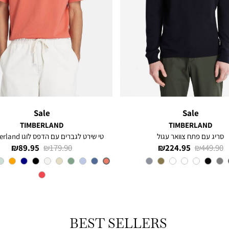
Sale
Sale
TIMBERLAND
TIMBERLAND
סריג עם פתח צוואר עגול
טי שירט לגברים עם הדפס לוגו Timberland®
מחיר
מחיר
מחיר
מחיר
89.95 ₪
179.90 ₪
224.95 ₪
449.90 ₪
רגיל
מוצר
רגיל
מוצר
צבע
Navy
צבע
SIENNA-
APP
BEST SELLERS