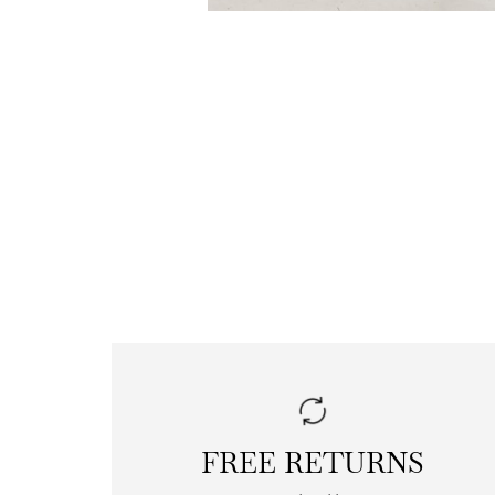
FREE RETURNS
|
free