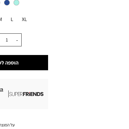
מידה
M
L
XL
כמות
הוספה לס
הצ
על המוצר