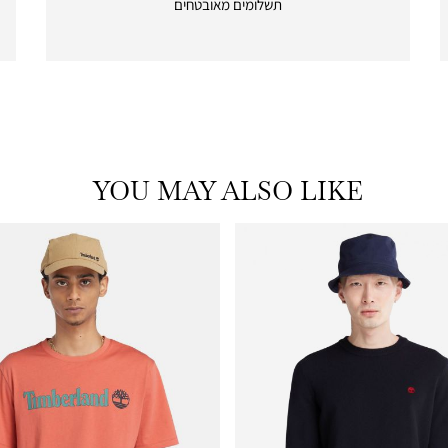
תשלומים מאובטחים
payments
|
icon
with
frame
(19)
YOU MAY ALSO LIKE