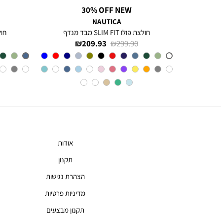
30% OFF NEW
NAUTICA
חולצה מכופתרת עם שרוולים ארוכים לגברים Greg
חולצת פולו SLIM FIT מבד מנדף
חולצת 
מחיר
מחיר
209.93 ₪
299.90 ₪
רגיל
מוצר
צבע
A6M
אודות
תקנון
הצהרת נגישות
מדיניות פרטיות
תקנון מבצעים