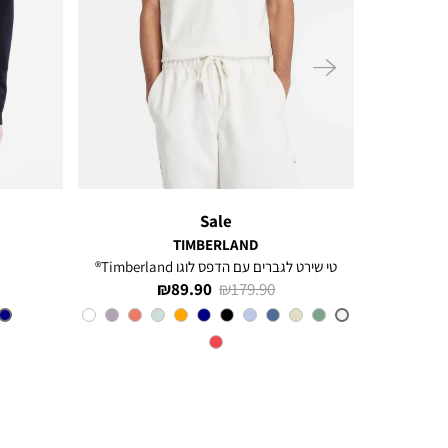
ימינה
Sale
TIMBERLAND
טי שירט לגברים עם הדפס לוגו Timberland®
מחיר
מחיר
89.90 ₪
179.90 ₪
רגיל
מוצר
צבע
VINTAGE
WHITE