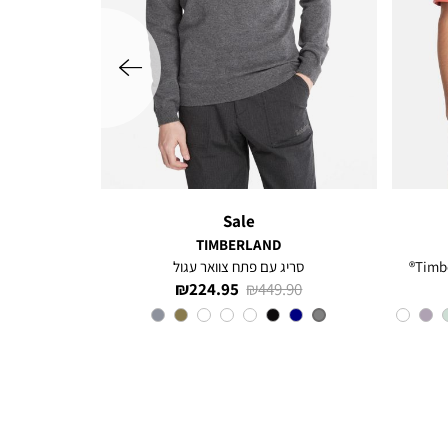
שמאלה
Sale
TIMBERLAND
סריג עם פתח צוואר עגול
מחיר
מחיר
224.95 ₪
449.90 ₪
רגיל
מוצר
צבע
Grey