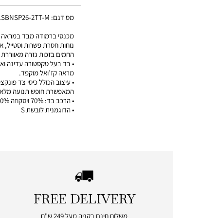
מס דגם:
1SBNSP26-2TT-M
מכנסי ברמודה מבד במראה ט
נוחות חסרת פשרות וסטייל, אי
החמים בזכות גזרה מאווררת 
• בד בעל טקסטורה עדינה ואי
מראה קז’ואל מוקפד.
• עיצוב הכולל כיסי צד פונקצי
המאפשרת חופש תנועה מלא.
• הרכב בד: 70% ויסקוזה 30% פשתן
• הדוגמנית לובשת S
FREE DELIVERY
|
free
משלוח חינם בקניה מעל 249 ש"ח