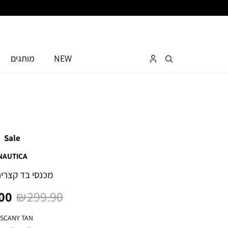
NEW
מותגים
Sale
NAUTICA
מכנסי בד קצרים
מחיר
מח
0 ₪
299.90 ₪
רגיל
מו
צבע
SCANY TAN