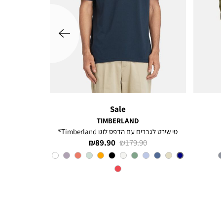
שמאלה
Sale
TIMBERLAND
טי שירט לגברים עם הדפס לוגו Timberland®
מחיר
מחיר
89.90 ₪
179.90 ₪
רגיל
מוצר
צבע
Navy