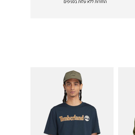
החזרות ללא עלות בסניפים
returns
|
icon
with
frame
(19)