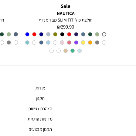
Sale
NAUTICA
חולצה מכופתרת עם שרוולים ארוכים לגברים Greg
חולצת פולו SLIM FIT מבד מנדף
חולצת 
מחיר
299.90 ₪
מוצר
צבע
A6M
אודות
תקנון
הצהרת נגישות
מדיניות פרטיות
תקנון מבצעים