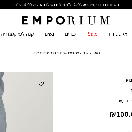
משלוח חינם בקנייה מעל 249 ש"ח (עלות משלוח החל מ-14.90 ש"ח)
אקססוריז
Sale
גברים
נשים
קנה לפי קטגוריה
ראשי
נשים
מכנסיים
מכנסי בד קצרים לנשים
וע
 לנשים
יר
100.0
צר