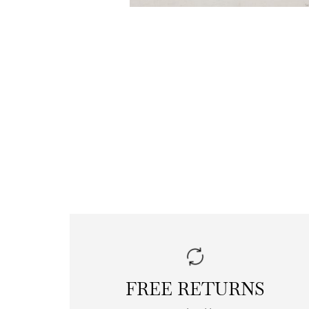
FREE RETURNS
|
free