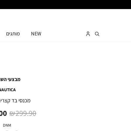
NEW
מותגים
מבצעי השב
NAUTICA
מכנסי בד קצרים
מחיר
מח
0 ₪
299.90 ₪
רגיל
מו
צבע
DNM