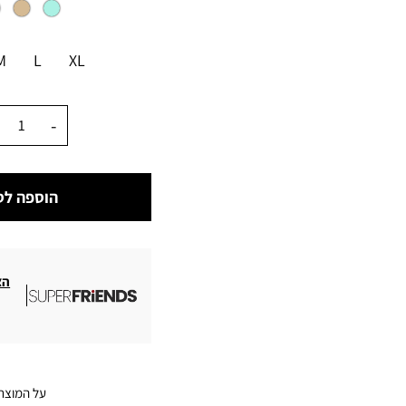
מידה
M
L
XL
כמות
הוספה לס
הצ
על המוצר