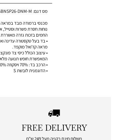
מס דגם:
SBNSP26-DNM-M
מכנסי ברמודה מבד במראה ט
נוחות חסרת פשרות וסטייל, אי
החמים בזכות גזרה מאווררת 
• בד בעל טקסטורה עדינה ואי
מראה קז’ואל מוקפד.
• עיצוב הכולל כיסי צד פונקצי
המאפשרת חופש תנועה מלא.
• הרכב בד: 70% ויסקוזה 30% פשתן
• הדוגמנית לובשת S
FREE DELIVERY
|
free
משלוח חינם בקניה מעל 249 ש"ח