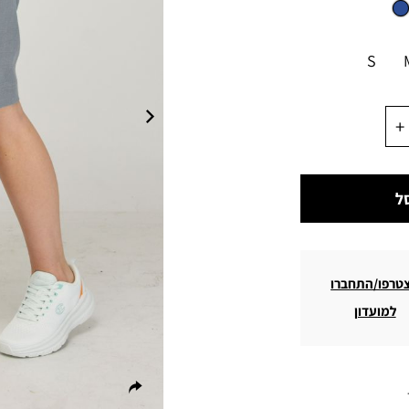
S
ל
טרפו/התחברו
למועדון