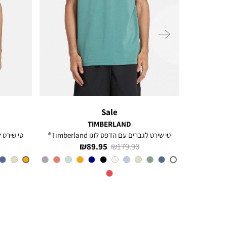
ימינה
Sale
TIMBERLAND
ל
טי שירט לגברים עם הדפס לוגו Timberland®
טי שירט לגב
מחיר
מחיר
89.95 ₪
179.90 ₪
רגיל
מוצר
CL6
צבע