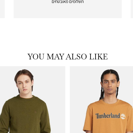
תשלומים מאובטחים
payments
|
icon
with
frame
(19)
YOU MAY ALSO LIKE