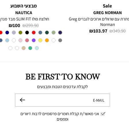
Sale
מבצעי השבוע
NAUTICA
GREG NORMAN
חולצה מכופתרת עם שרוולים ארוכים לגברים Greg
חולצת פולו SLIM FIT מבד מנדף
Norman
מחיר
מחיר
100 ₪
299.90 ₪
מחיר
מחיר
103.97 ₪
349.90 ₪
רגיל
מוצר
צבע
BLUE
רגיל
מוצר
INDIGO
BE FIRST TO KNOW
לקבלת עדכונים הטבות ומבצעים
E-MAIL
שלח
אני מאשר/ת קבלת חומרים פרסומיים לרבות דיוורים
וסמסים