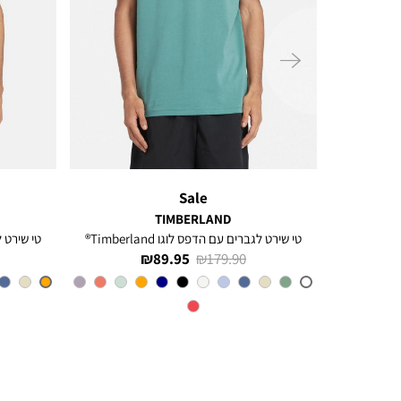
ימינה
Sale
TIMBERLAND
ל
טי שירט לגברים עם הדפס לוגו Timberland®
טי שירט לגב
מחיר
מחיר
89.95 ₪
179.90 ₪
רגיל
מוצר
CL6
צבע