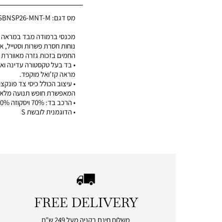
מס דגם:
1SBNSP26-MNT-M
מכנסי ברמודה מבד במראה ט
נוחות חסרת פשרות וסטייל, אי
החמים בזכות גזרה מאווררת 
• בד בעל טקסטורה עדינה ואי
מראה קז’ואל מוקפד.
• עיצוב הכולל כיסי צד פונקצי
המאפשרת חופש תנועה מלא.
• הרכב בד: 70% ויסקוזה 30% פשתן
• הדוגמנית לובשת S
FREE DELIVERY
|
free
משלוח חינם בקניה מעל 249 ש"ח