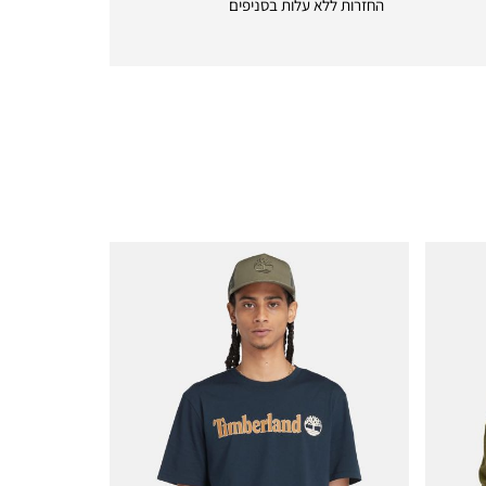
החזרות ללא עלות בסניפים
returns
|
icon
with
frame
(19)