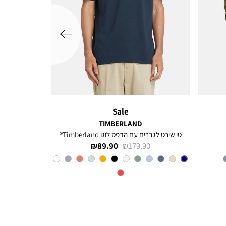
שמאלה
Sale
TIMBERLAND
טי שירט לגברים עם הדפס לוגו Timberland®
מחיר
מחיר
89.90 ₪
179.90 ₪
רגיל
מוצר
צבע
Navy