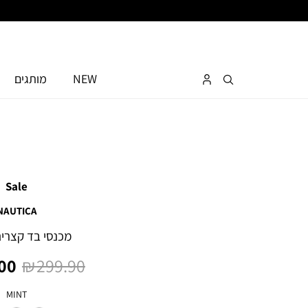
NEW
מותגים
Sale
NAUTICA
מכנסי בד קצרים
מחיר
מח
0 ₪
299.90 ₪
רגיל
מו
צבע
MINT