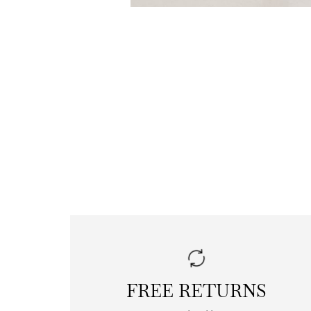
FREE RETURNS
|
free