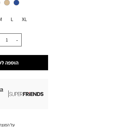
מידה
M
L
XL
כמות
הוספה לס
הצ
על המוצר