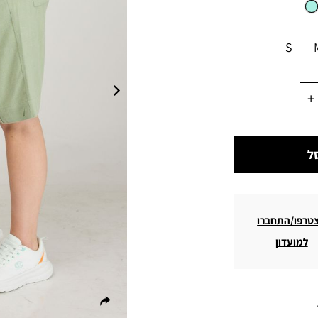
S
ל
טרפו/התחברו
למועדון