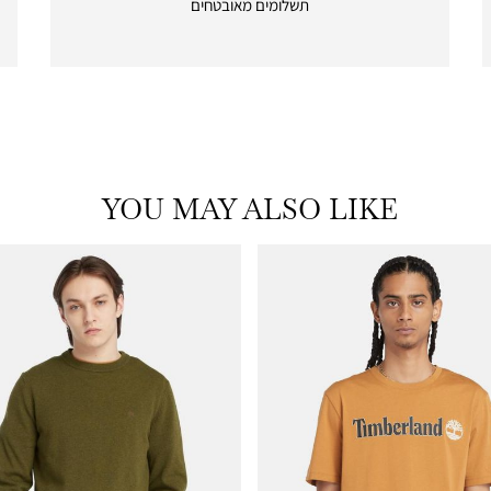
תשלומים מאובטחים
payments
|
icon
with
frame
(19)
YOU MAY ALSO LIKE