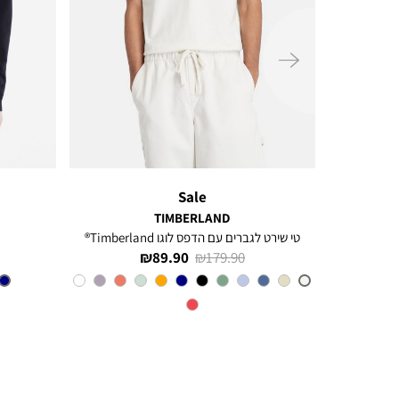
ימינה
Sale
TIMBERLAND
טי שירט לגברים עם הדפס לוגו Timberland®
מחיר
מחיר
89.90 ₪
179.90 ₪
רגיל
מוצר
צבע
VINTAGE
WHITE