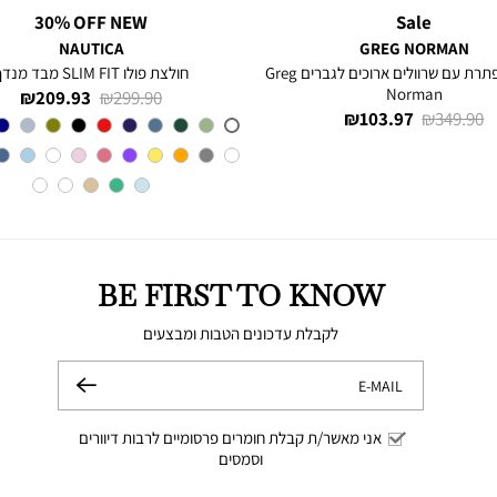
30% OFF NEW
Sale
NAUTICA
GREG NORMAN
חולצה מכופתרת עם שרוולים ארוכים לגברים Greg
חולצת פולו SLIM FIT מבד מנדף
Norman
מחיר
מחיר
209.93 ₪
299.90 ₪
מחיר
מחיר
103.97 ₪
349.90 ₪
רגיל
מוצר
צבע
A6M
רגיל
מוצר
BE FIRST TO KNOW
לקבלת עדכונים הטבות ומבצעים
E-MAIL
שלח
אני מאשר/ת קבלת חומרים פרסומיים לרבות דיוורים
וסמסים