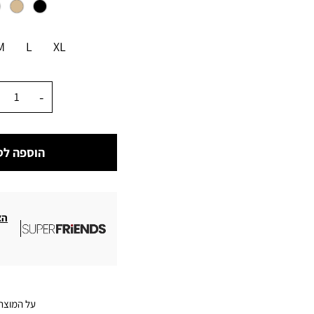
מידה
M
L
XL
כמות
הוספה לס
הצ
על המוצר