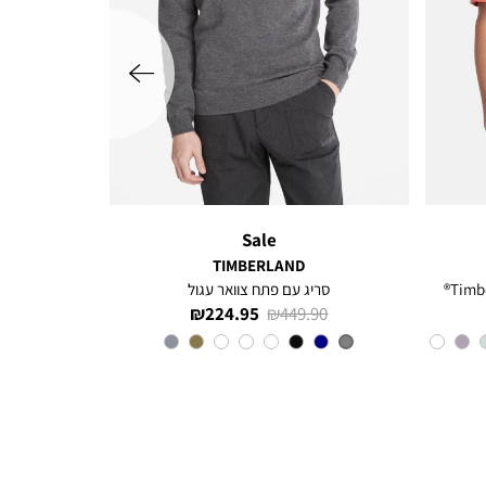
שמאלה
Sale
TIMBERLAND
סריג עם פתח צוואר עגול
מחיר
מחיר
224.95 ₪
449.90 ₪
רגיל
מוצר
צבע
Grey