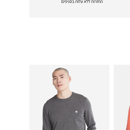
החזרות ללא עלות בסניפים
returns
|
icon
with
frame
(19)