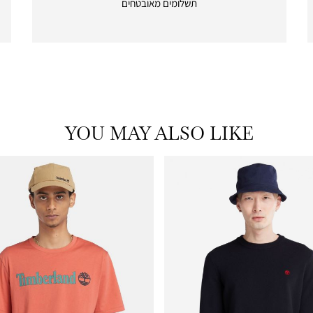
תשלומים מאובטחים
payments
|
icon
with
frame
(19)
YOU MAY ALSO LIKE