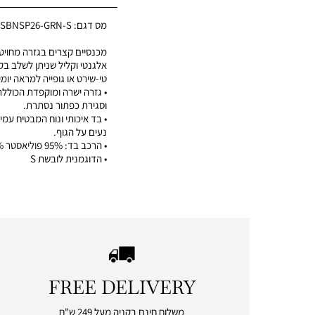
מס דגם:
2SBNSP26-GRN-S
מכנסיים קצרים בגזרה מחויטת
אלגנטי וקליל שניתן לשלב ב
טי-שירט או גופייה למראה יומי
• גזרה ישרה ומוקפדת הכוללת
וסגירת כפתור נסתרת.
• בד איכותי ונוח המבטיח עמי
נעים על הגוף.
• הרכב בד: 95% פוליאסטר 5% לייקרה
• הדוגמנית לובשת S
FREE DELIVERY
|
free
משלוח חינם בקניה מעל 249 ש"ח