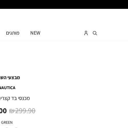
NEW
מותגים
מבצעי השב
NAUTICA
מכנסי בד קצרים
מחיר
מח
0 ₪
299.90 ₪
רגיל
מו
צבע
GREEN