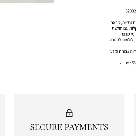
5203
 ונקייה, מראה
קלות עם חולצת
ומי מנצח.
 לולאות לחגורה
דות גבוהה ומגע
SECURE PAYMENTS
|
secure