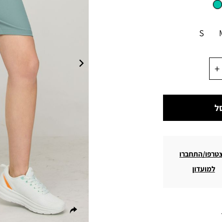
S
ל
טרפו/התחברו
למועדון