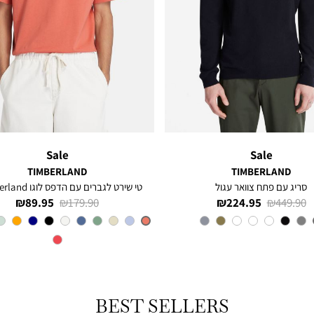
Sale
Sale
TIMBERLAND
TIMBERLAND
סריג עם פתח צוואר עגול
טי שירט לגברים עם הדפס לוגו Timberland®
מחיר
מחיר
מחיר
מחיר
89.95 ₪
179.90 ₪
224.95 ₪
449.90 ₪
רגיל
מוצר
רגיל
מוצר
צבע
Navy
צבע
SIENNA-
APP
BEST SELLERS