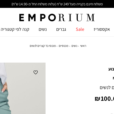
משלוח חינם בקנייה מעל 249 ש"ח (עלות משלוח החל מ-14.90 ש"ח)
אקססוריז
Sale
גברים
נשים
קנה לפי קטגוריה
ראשי
נשים
מכנסיים
מכנסי בד קצרים לנשים
וע
 לנשים
יר
100.0
צר