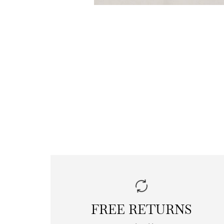
FREE RETURNS
|
free