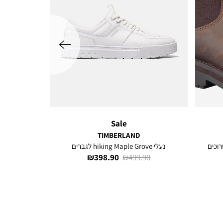
שמאלה
Sale
TIMBERLAND
נעלי hiking Maple Grove לגברים
מחיר
מחיר
398.90 ₪
499.90 ₪
רגיל
מוצר