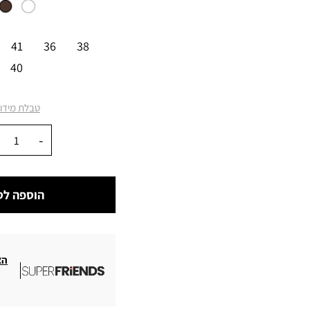
מידה
41
36
38
40
טבלת מידו
כמות
הוספה לס
הצ