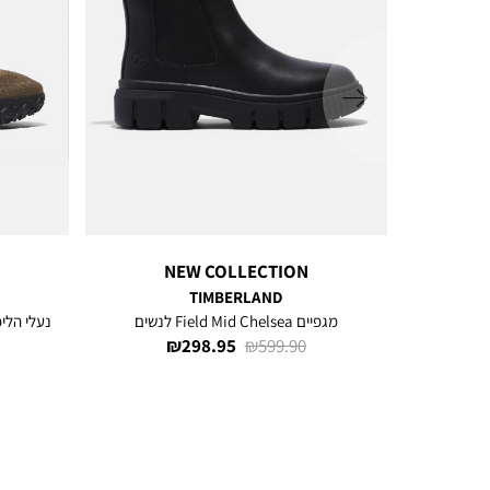
ימינה
NEW COLLECTION
TIMBERLAND
ר
מגפיים Field Mid Chelsea לנשים
נעלי הליכה eenStride™ Motion 6
מחיר
מחיר
298.95 ₪
599.90 ₪
רגיל
מוצר