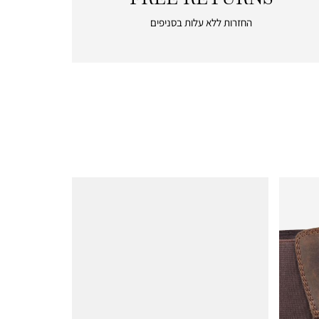
free
החזרות ללא עלות בסניפים
returns
|
icon
with
frame
(19)