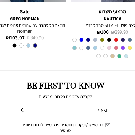
מבצעי השבוע
Sale
GREG NORMAN
NAUTICA
פולו SLIM FIT מבד מנדף
Norman
מחיר
מחיר
100 ₪
299.90 ₪
מחיר
מחיר
103.97 ₪
349.90 ₪
רגיל
מוצר
Red
צבע
רגיל
מוצר
צבע
NAVY
BE FIRST TO KNOW
לקבלת עדכונים הטבות ומבצעים
E-MAIL
שלח
אני מאשר/ת קבלת חומרים פרסומיים לרבות דיוורים
וסמסים