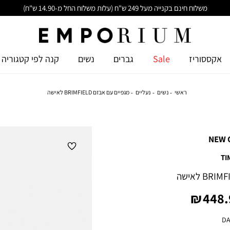
משלוח חינם בקנייה מעל 249 ש"ח (עלות משלוח החל מ-14.90 ש"ח)
אקססוריז
Sale
גברים
נשים
קנה לפי קטגוריה
ראשי
נשים
נעליים
מגפיים עם אבזם BRIMFIELD לאישה
NEW 
TI
ר
448.9
ר
DA