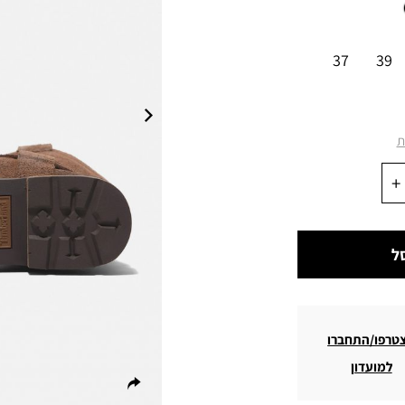
37
39
ת
ל
טרפו/התחברו
למועדון