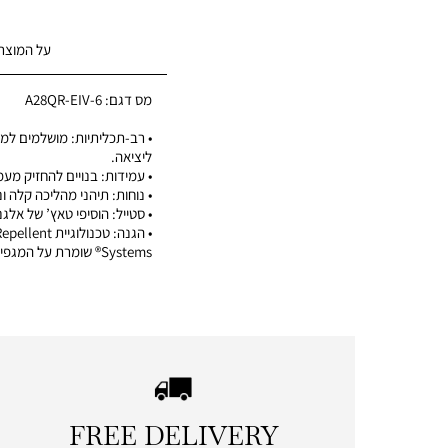
על המוצר
מס דגם:
A28QR-EIV-6
• רב-תכליתיות: מושלמים למש
ליציאה.
• עמידות: בנויים להחזיק מע
• נוחות: תיהני מהליכה קלה ונ
• סטייל: הוסיפי טאץ’ של אלג
• הגנה: טכנולוגיי
Systems® שומרת על המגפיים במצב מצוין.
FREE DELIVERY
|