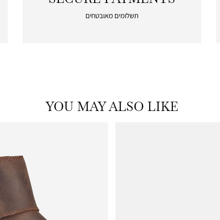
secure
תשלומים מאובטחים
payments
|
icon
with
frame
(19)
YOU MAY ALSO LIKE