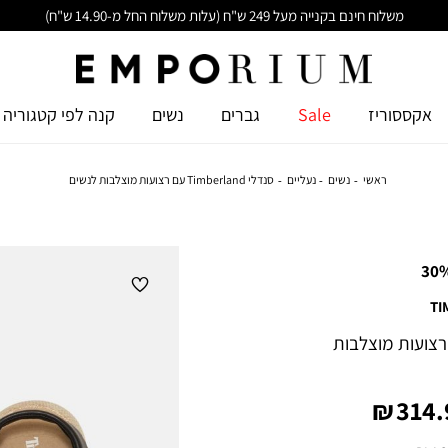
משלוח חינם בקנייה מעל 249 ש"ח (עלות משלוח החל מ-14.90 ש"ח)
אקססוריז
Sale
גברים
נשים
קנה לפי קטגוריה
ראשי
נשים
נעליים
סנדלי Timberland עם רצועות מוצלבות לנשים
30
TI
Timberlan עם רצועות מוצלבות
יר
314.9
צר