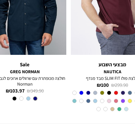
מבצעי השבוע
Sale
GREG NORMAN
NAUTICA
פולו SLIM FIT מבד מנדף
Norman
מחיר
מחיר
100 ₪
299.90 ₪
מחיר
מחיר
103.97 ₪
349.90 ₪
רגיל
מוצר
Red
צבע
רגיל
מוצר
צבע
NAVY