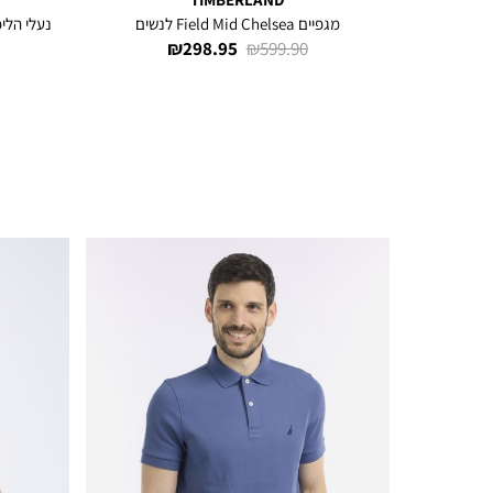
ר
מגפיים Field Mid Chelsea לנשים
נעלי הליכה eenStride™ Motion 6
מחיר
מחיר
298.95 ₪
599.90 ₪
רגיל
מוצר