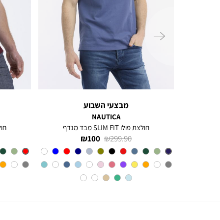
ימינה
מבצעי השבוע
NAUTICA
חולצת פולו SLIM FIT מבד מנדף
חולצת 
מחיר
מחיר
100 ₪
299.90 ₪
רגיל
מוצר
צבע
BLUE
INDIGO