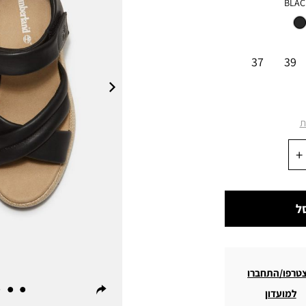
BLAC
37
39
ת
ל
טרפו/התחברו
למועדון