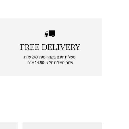
FREE DELIVERY
|
free
משלוח חינם בקניה מעל 249 ש"ח
delivery
עלות משלוח חל מ-14.90 ש"ח
|
icon
with
frame
(19)