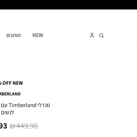
NEW
מותגים
% OFF NEW
MBERLAND
סנדלי d
לנשים
מחיר
מח
3 ₪
449.90 ₪
רגיל
מו