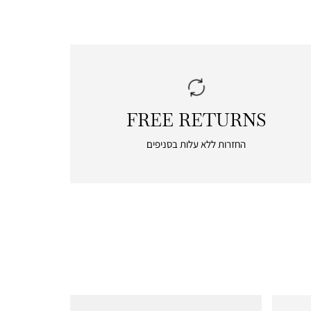
FREE RETURNS
|
free
החזרות ללא עלות בסניפים
returns
|
icon
with
frame
(19)