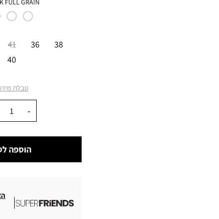
צבע
K FULL GRAIN
מידה
41
36
38
40
טבלת מידו
כמות
הוספה לס
הצ