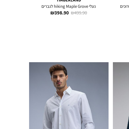
נעלי hiking Maple Grove לגברים
מחיר
מחיר
398.90 ₪
499.90 ₪
רגיל
מוצר