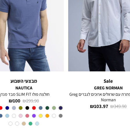
Sale
מבצעי השבוע
NAUTICA
GREG NORMAN
חולצה מכופתרת עם שרוולים ארוכים לגברים Greg
חולצת פולו SLIM FIT מבד מנדף
Norman
מחיר
מחיר
100 ₪
299.90 ₪
מחיר
מחיר
103.97 ₪
349.90 ₪
רגיל
מוצר
צבע
BLUE
רגיל
מוצר
INDIGO