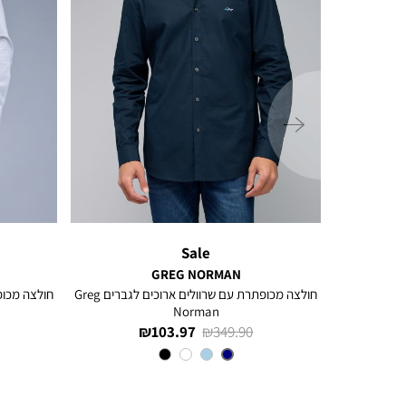
ימינה
Sale
GREG NORMAN
ם ארוכים
חולצה מכופתרת עם שרוולים ארוכים לגברים Greg
Norman
מחיר
מחיר
103.97 ₪
349.90 ₪
רגיל
מוצר
צבע
NAVY