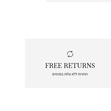
FREE RETURNS
|
free
החזרות ללא עלות בסניפים
returns
|
icon
with
frame
(19)