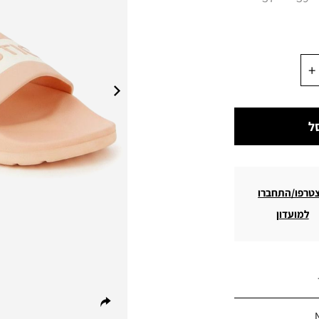
ל
טרפו/התחברו
למועדון