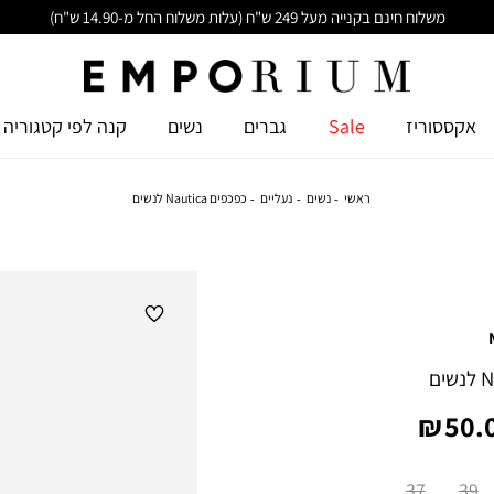
משלוח חינם בקנייה מעל 249 ש"ח (עלות משלוח החל מ-14.90 ש"ח)
אקססוריז
Sale
גברים
נשים
קנה לפי קטגוריה
ראשי
נשים
נעליים
כפכפים Nautica לנשים
יר
50.0
צר
37
39