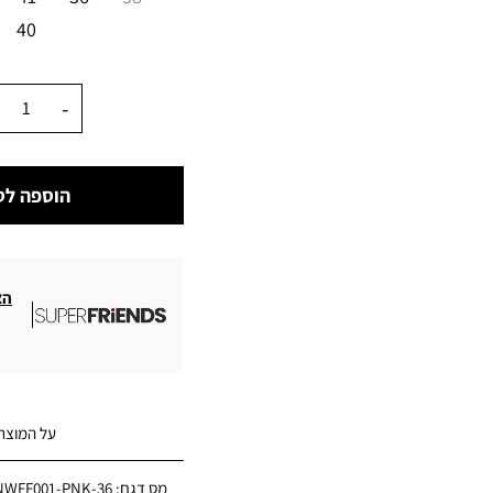
40
כמות
הוספה לס
הצ
על המוצר
מס דגם:
NWFF001-PNK-36