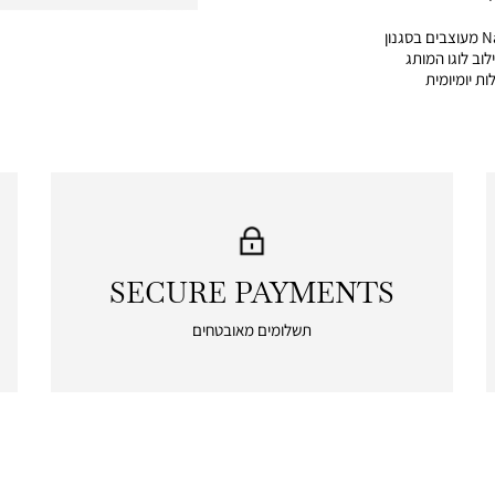
כפכפים לנשים מבית Nautica מעוצבים בסגנון
וב לוגו המותג
ת יומיומית
SECURE PAYMENTS
|
secure
תשלומים מאובטחים
payments
|
icon
with
frame
(19)